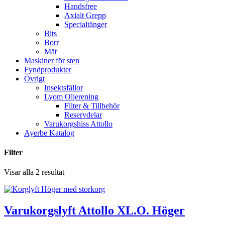
Handsfree
Axialt Grepp
Specialtänger
Bits
Borr
Mät
Maskiner för sten
Fyndprodukter
Övrigt
Insektsfällor
Lyom Oljerening
Filter & Tillbehör
Reservdelar
Varukorgshiss Attollo
Ayerbe Katalog
Filter
Visar alla 2 resultat
Varukorgslyft Attollo XL.O. Höger