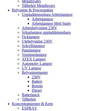
Metallsvatrv
Tillbehör Metallsvarv
Belysning & Powerstation
Uppladdningsbara Arbetslampor
Arbetslampor
Arbetslampor Med Stativ
Arbetsbelysning 230V
Sökarlampor uppladdningsbara
Ficklampor
Utebelysning 230V
Solcellslampor
Pannlampor
Varningslampor
ATEX Lampor
Automotiv Lampor
UV Lampor
Belysningmaster
230V
Batteri
Bensin
Diesel
Batteripack
Tillbehör
Koncentratsprutor & Kem
ESPRAY