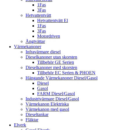
1Fas
3Fas
Hetvattentvätt
Hetvattentvätt El
1Fas
3Fas
Motordriven
Ångtvättar
Värmekanoner
Infravärmare diesel
Dieselkanoner utan skorsten
Tillbehör GE Serien
Dieselkanoner med skorsten
Tillbehör EC Serien & PHOEN
Hängande Värmekanoner Diesel/Gasol
Diesel
Gasol
FARM Diesel/Gasol
Industrivärmare Diesel/Gasol
Värmekanon Elektriska
Värmekanon med gasol
Dieseltankar
Fläktar
Elverk