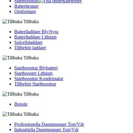
Startboostrar
Batteritestare
Omformare
Tillbaka
Batteriladdare Bly/Syra
Batteriladdare Lithium
Solcellsladdare
Tillbehör laddare
Tillbaka
Startboostrar Blybatteri
Startbooster Lithium
Startboostrar Kondensator
Tillbehör Startboostrar
Tillbaka
Bensin
Tillbaka
Professionella Dammsugare Torr/Våt
Industriella Dammsugare Torr/Våt