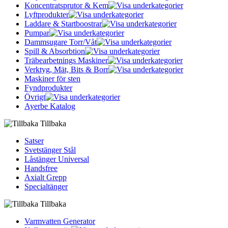
Koncentratsprutor & Kem
Lyftprodukter
Laddare & Startboostrar
Pumpar
Dammsugare Torr/Våt
Spill & Absorbtion
Träbearbetnings Maskiner
Verktyg, Mät, Bits & Borr
Maskiner för sten
Fyndprodukter
Övrigt
Ayerbe Katalog
Tillbaka
Satser
Svetstänger Stål
Låstänger Universal
Handsfree
Axialt Grepp
Specialtänger
Tillbaka
Varmvatten Generator