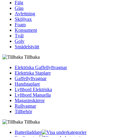
Fälg
Glas
Avfettning
Sköljvax
Foam
Konsument
Tvål
Golv
Smådelstvätt
Tillbaka
Elektriska Gaffellyftvagnar
Elektriska Staplare
Gaffellyftvagnar
Handstaplare
Lyftbord Elektriska
Lyftbord Manuella
Magasinskärror
Rullvagnar
Tillbehör
Tillbaka
Batteriladdare