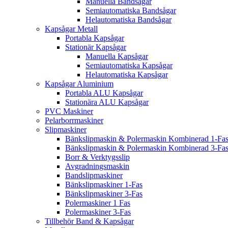
Manuella Bandsågar
Semiautomatiska Bandsågar
Helautomatiska Bandsågar
Kapsågar Metall
Portabla Kapsågar
Stationär Kapsågar
Manuella Kapsågar
Semiautomatiska Kapsågar
Helautomatiska Kapsågar
Kapsågar Aluminium
Portabla ALU Kapsågar
Stationära ALU Kapsågar
PVC Maskiner
Pelarborrmaskiner
Slipmaskiner
Bänkslipmaskin & Polermaskin Kombinerad 1-Fa
Bänkslipmaskin & Polermaskin Kombinerad 3-Fa
Borr & Verktygsslip
Avgradningsmaskin
Bandslipmaskiner
Bänkslipmaskiner 1-Fas
Bänkslipmaskiner 3-Fas
Polermaskiner 1 Fas
Polermaskiner 3-Fas
Tillbehör Band & Kapsågar