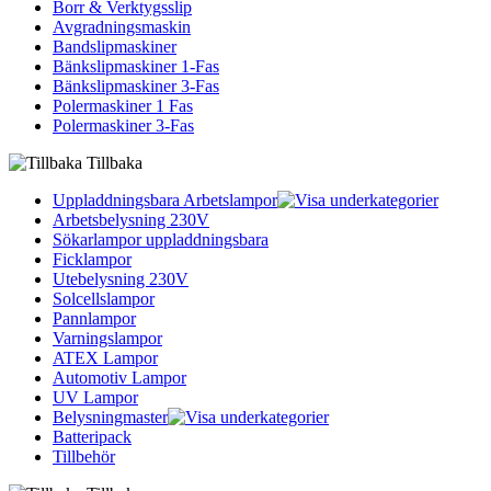
Borr & Verktygsslip
Avgradningsmaskin
Bandslipmaskiner
Bänkslipmaskiner 1-Fas
Bänkslipmaskiner 3-Fas
Polermaskiner 1 Fas
Polermaskiner 3-Fas
Tillbaka
Uppladdningsbara Arbetslampor
Arbetsbelysning 230V
Sökarlampor uppladdningsbara
Ficklampor
Utebelysning 230V
Solcellslampor
Pannlampor
Varningslampor
ATEX Lampor
Automotiv Lampor
UV Lampor
Belysningmaster
Batteripack
Tillbehör