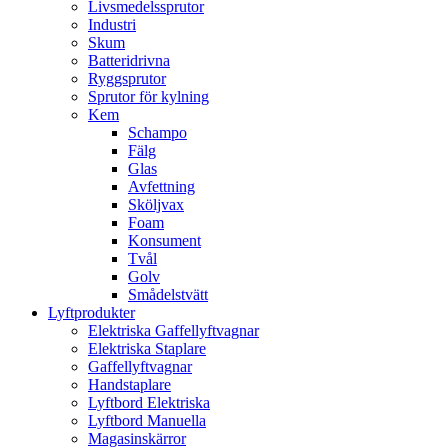
Livsmedelssprutor
Industri
Skum
Batteridrivna
Ryggsprutor
Sprutor för kylning
Kem
Schampo
Fälg
Glas
Avfettning
Sköljvax
Foam
Konsument
Tvål
Golv
Smådelstvätt
Lyftprodukter
Elektriska Gaffellyftvagnar
Elektriska Staplare
Gaffellyftvagnar
Handstaplare
Lyftbord Elektriska
Lyftbord Manuella
Magasinskärror