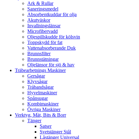
Ark & Rullar
Saneringsmedel
Absorbentkuddar för olja
Akutväskor
Invallningslänsar
Microfibervadd
Oljespillskudde för kölsvin
Toppskydd för fat
Vattenabsorberande Duk
Brunnsfilter
Brunnstätningar
Oljelänsor för sjö & hav
Träbearbetnings Maskiner
Gersågar
Klyvsågar
Träbandsågar
Hyvelmaskiner
Spånsugar
Kombimaskiner
Övriga Maskiner
Verktyg, Mät, Bits & Borr
Tänger
Satser
Svetstänger Stål
Låstänger Universal