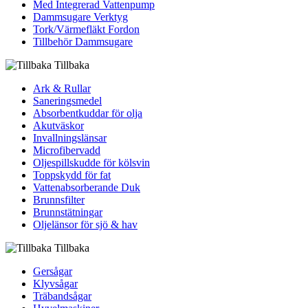
Med Integrerad Vattenpump
Dammsugare Verktyg
Tork/Värmefläkt Fordon
Tillbehör Dammsugare
Tillbaka
Ark & Rullar
Saneringsmedel
Absorbentkuddar för olja
Akutväskor
Invallningslänsar
Microfibervadd
Oljespillskudde för kölsvin
Toppskydd för fat
Vattenabsorberande Duk
Brunnsfilter
Brunnstätningar
Oljelänsor för sjö & hav
Tillbaka
Gersågar
Klyvsågar
Träbandsågar