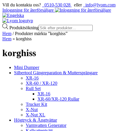
Vill du kontakta oss?
0510-530 028
eller
info@lyom.com
Inloggning för återförsäljare
Produktsökning
Hem
/ Produkter märkta ”korghiss”
Hem
»
korghiss
korghiss
Mini Dumper
Silbertool Gängreparation & Muttersprängare
XR-16
XR-60 / XR-120
Rull Set
XR-16
XR-60/XR-120 Rullar
Trucker Kit
X-Nut
X-Nut XL
Högtryck & Ångtvättar
Varmvatten Generator
Kallvattentvätt