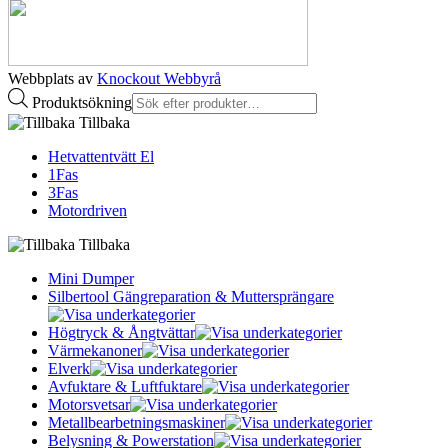
Webbplats av
Knockout Webbyrå
Produktsökning
Tillbaka
Hetvattentvätt El
1Fas
3Fas
Motordriven
Tillbaka
Mini Dumper
Silbertool Gängreparation & Muttersprängare
Högtryck & Ångtvättar
Värmekanoner
Elverk
Avfuktare & Luftfuktare
Motorsvetsar
Metallbearbetningsmaskiner
Belysning & Powerstation