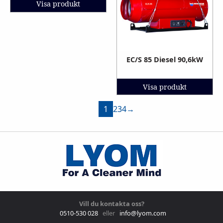
Visa produkt
EC/S 85 Diesel 90,6kW
Visa produkt
1
2
3
4
→
Vill du kontakta oss?
0510-530 028
eller
info@lyom.com