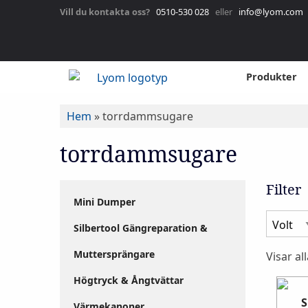
Vill du kontakta oss?
0510-530 028
eller
info@lyom.com
Produkter
Hem
»
torrdammsugare
torrdammsugare
Filter
Mini Dumper
Silbertool Gängreparation &
Muttersprängare
Visar al
Högtryck & Ångtvättar
S
Värmekanoner