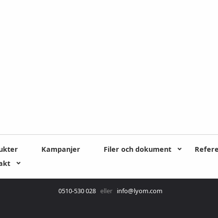
ukter
Kampanjer
Filer och dokument
Refer
akt
0510-530 028
eller
info@lyom.com