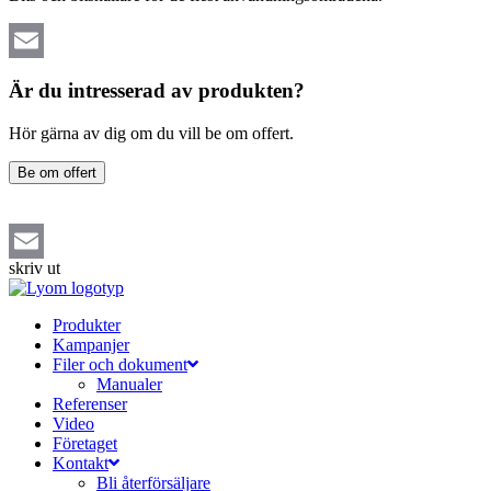
Email
Är du intresserad av produkten?
Hör gärna av dig om du vill be om offert.
Be om offert
skriv ut
Email
Produkter
Kampanjer
Filer och dokument
Manualer
Referenser
Video
Företaget
Kontakt
Bli återförsäljare