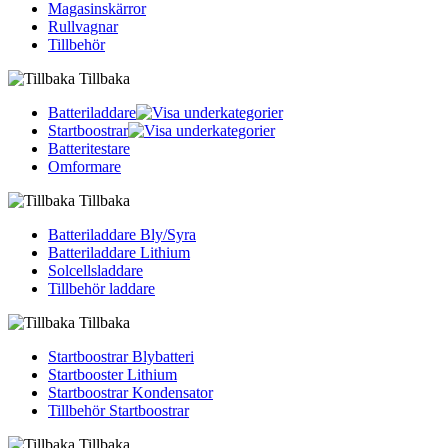
Magasinskärror
Rullvagnar
Tillbehör
Tillbaka
Batteriladdare
Startboostrar
Batteritestare
Omformare
Tillbaka
Batteriladdare Bly/Syra
Batteriladdare Lithium
Solcellsladdare
Tillbehör laddare
Tillbaka
Startboostrar Blybatteri
Startbooster Lithium
Startboostrar Kondensator
Tillbehör Startboostrar
Tillbaka