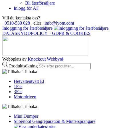
Bli återförsäljare
Inlogg för ÅF
Vill du kontakta oss?
0510-530 028
eller
info@lyom.com
Inloggning för återförsäljare
DATASKYDDPOLICY – GDPR & COOKIES
Webbplats av
Knockout Webbyrå
Produktsökning
Tillbaka
Hetvattentvätt El
1Fas
3Fas
Motordriven
Tillbaka
Mini Dumper
Silbertool Gängreparation & Muttersprängare