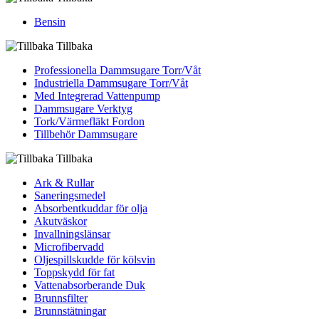
Bensin
Tillbaka
Professionella Dammsugare Torr/Våt
Industriella Dammsugare Torr/Våt
Med Integrerad Vattenpump
Dammsugare Verktyg
Tork/Värmefläkt Fordon
Tillbehör Dammsugare
Tillbaka
Ark & Rullar
Saneringsmedel
Absorbentkuddar för olja
Akutväskor
Invallningslänsar
Microfibervadd
Oljespillskudde för kölsvin
Toppskydd för fat
Vattenabsorberande Duk
Brunnsfilter
Brunnstätningar