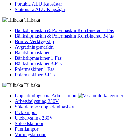
Portabla ALU Kapsågar
Stationära ALU Kapsågar
Tillbaka
Bänkslipmaskin & Polermaskin Kombinerad 1-Fas
Bänkslipmaskin & Polermaskin Kombinerad 3-Fas
Borr & Verktygsslip
Avgradningsmaskin
Bandslipmaskiner
Bänkslipmaskiner 1-Fas
Bänkslipmaskiner 3-Fas
Polermaskiner 1 Fas
Polermaskiner 3-Fas
Tillbaka
Uppladdningsbara Arbetslampor
Arbetsbelysning 230V
Sökarlampor uppladdningsbara
Ficklampor
Utebelysning 230V
Solcellslampor
Pannlampor
Varningslampor