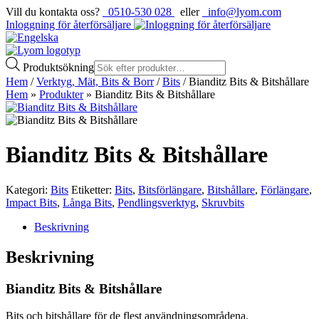
Vill du kontakta oss?
0510-530 028
eller
info@lyom.com
Inloggning för återförsäljare
Produktsökning
Hem
/
Verktyg, Mät, Bits & Borr
/
Bits
/ Bianditz Bits & Bitshållare
Hem
»
Produkter
»
Bianditz Bits & Bitshållare
Bianditz Bits & Bitshållare
Kategori:
Bits
Etiketter:
Bits
,
Bitsförlängare
,
Bitshållare
,
Förlängare
,
Impact Bits
,
Långa Bits
,
Pendlingsverktyg
,
Skruvbits
Beskrivning
Beskrivning
Bianditz Bits & Bitshållare
Bits och bitshållare för de flest användningsområdena.