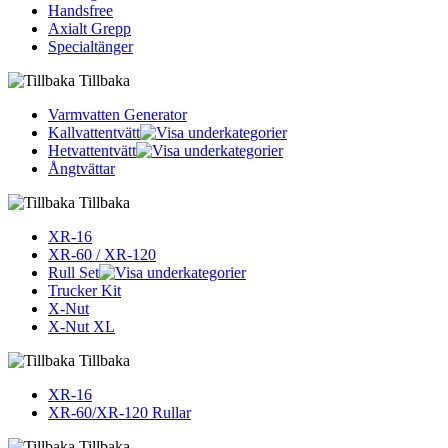
Handsfree
Axialt Grepp
Specialtänger
Tillbaka
Varmvatten Generator
Kallvattentvätt
Hetvattentvätt
Ångtvättar
Tillbaka
XR-16
XR-60 / XR-120
Rull Set
Trucker Kit
X-Nut
X-Nut XL
Tillbaka
XR-16
XR-60/XR-120 Rullar
Tillbaka