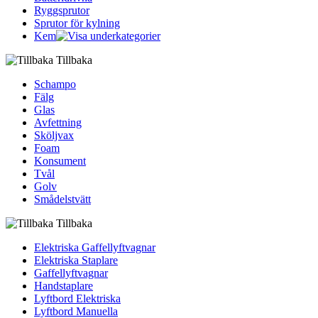
Ryggsprutor
Sprutor för kylning
Kem
Tillbaka
Schampo
Fälg
Glas
Avfettning
Sköljvax
Foam
Konsument
Tvål
Golv
Smådelstvätt
Tillbaka
Elektriska Gaffellyftvagnar
Elektriska Staplare
Gaffellyftvagnar
Handstaplare
Lyftbord Elektriska
Lyftbord Manuella