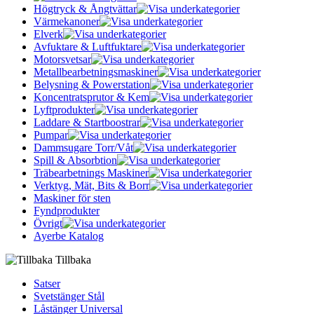
Högtryck & Ångtvättar
Värmekanoner
Elverk
Avfuktare & Luftfuktare
Motorsvetsar
Metallbearbetningsmaskiner
Belysning & Powerstation
Koncentratsprutor & Kem
Lyftprodukter
Laddare & Startboostrar
Pumpar
Dammsugare Torr/Våt
Spill & Absorbtion
Träbearbetnings Maskiner
Verktyg, Mät, Bits & Borr
Maskiner för sten
Fyndprodukter
Övrigt
Ayerbe Katalog
Tillbaka
Satser
Svetstänger Stål
Låstänger Universal