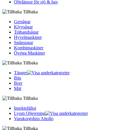
Oljelänsor för sjö & hav
Tillbaka
Gersågar
Klyvsågar
Träbandsågar
Hyvelmaskiner
Spånsugar
Kombimaskiner
Övriga Maskiner
Tillbaka
Tänger
Bits
Borr
Mät
Tillbaka
Insektsfällor
Lyom Oljerening
Varukorgshiss Attollo
Tillbaka