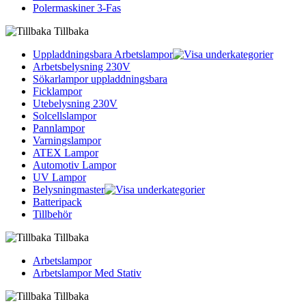
Polermaskiner 3-Fas
Tillbaka
Uppladdningsbara Arbetslampor
Arbetsbelysning 230V
Sökarlampor uppladdningsbara
Ficklampor
Utebelysning 230V
Solcellslampor
Pannlampor
Varningslampor
ATEX Lampor
Automotiv Lampor
UV Lampor
Belysningmaster
Batteripack
Tillbehör
Tillbaka
Arbetslampor
Arbetslampor Med Stativ
Tillbaka