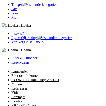
Tänger
Bits
Borr
Mät
Tillbaka
Insektsfällor
Lyom Oljerening
Varukorgshiss Attollo
Tillbaka
Filter & Tillbehör
Reservdelar
Kampanjer
Filer och dokument
LYOM Produktkatalog 2021-01
Manualer
Referenser
Video
Företaget
Kontakt
Bli återförsäljare