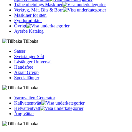
Träbearbetnings Maskiner
Verktyg, Mät, Bits & Borr
Maskiner för sten
Fyndprodukter
Övrigt
Ayerbe Katalog
Tillbaka
Satser
Svetstänger Stål
Låstänger Universal
Handsfree
Axialt Grepp
Specialtänger
Tillbaka
Varmvatten Generator
Kallvattentvätt
Hetvattentvätt
Ångtvättar
Tillbaka