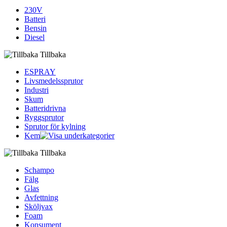
230V
Batteri
Bensin
Diesel
Tillbaka
ESPRAY
Livsmedelssprutor
Industri
Skum
Batteridrivna
Ryggsprutor
Sprutor för kylning
Kem
Tillbaka
Schampo
Fälg
Glas
Avfettning
Sköljvax
Foam
Konsument