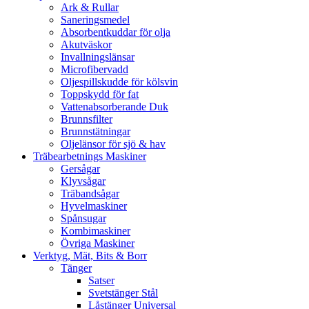
Ark & Rullar
Saneringsmedel
Absorbentkuddar för olja
Akutväskor
Invallningslänsar
Microfibervadd
Oljespillskudde för kölsvin
Toppskydd för fat
Vattenabsorberande Duk
Brunnsfilter
Brunnstätningar
Oljelänsor för sjö & hav
Träbearbetnings Maskiner
Gersågar
Klyvsågar
Träbandsågar
Hyvelmaskiner
Spånsugar
Kombimaskiner
Övriga Maskiner
Verktyg, Mät, Bits & Borr
Tänger
Satser
Svetstänger Stål
Låstänger Universal