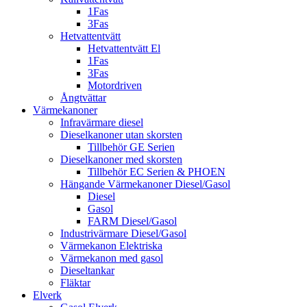
1Fas
3Fas
Hetvattentvätt
Hetvattentvätt El
1Fas
3Fas
Motordriven
Ångtvättar
Värmekanoner
Infravärmare diesel
Dieselkanoner utan skorsten
Tillbehör GE Serien
Dieselkanoner med skorsten
Tillbehör EC Serien & PHOEN
Hängande Värmekanoner Diesel/Gasol
Diesel
Gasol
FARM Diesel/Gasol
Industrivärmare Diesel/Gasol
Värmekanon Elektriska
Värmekanon med gasol
Dieseltankar
Fläktar
Elverk