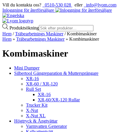
Vill du kontakta oss?
0510-530 028
eller
info@lyom.com
Inloggning för återförsäljare
Produktsökning
Hem
/
Träbearbetnings Maskiner
/ Kombimaskiner
Hem
»
Träbearbetnings Maskiner
»
Kombimaskiner
Kombimaskiner
Mini Dumper
Silbertool Gängreparation & Muttersprängare
XR-16
XR-60 / XR-120
Rull Set
XR-16
XR-60/XR-120 Rullar
Trucker Kit
X-Nut
X-Nut XL
Högtryck & Ångtvättar
Varmvatten Generator
Kallvattentvätt