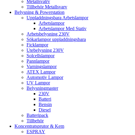
Metallsvatrv
Tillbehör Metallsvarv
Belysning & Powerstation
Uppladdningsbara Arbetslampor
Arbetslampor
Arbetslampor Med Stativ
Arbetsbelysning 230V
Sökarlampor uppladdningsbara
Ficklampor
Utebelysning 230V
Solcellslampor
Pannlampor
Varningslampor
ATEX Lampor
Automotiv Lampor
UV Lampor
Belysningmaster
230V
Batteri
Bensin
Diesel
Batteripack
Tillbehör
Koncentratsprutor & Kem
ESPRAY