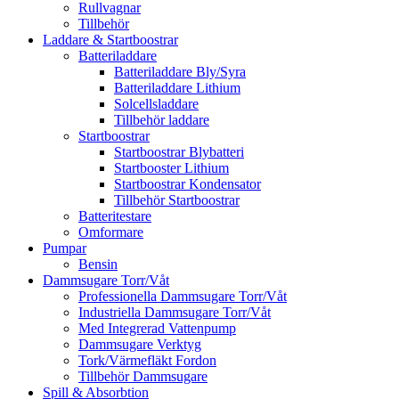
Rullvagnar
Tillbehör
Laddare & Startboostrar
Batteriladdare
Batteriladdare Bly/Syra
Batteriladdare Lithium
Solcellsladdare
Tillbehör laddare
Startboostrar
Startboostrar Blybatteri
Startbooster Lithium
Startboostrar Kondensator
Tillbehör Startboostrar
Batteritestare
Omformare
Pumpar
Bensin
Dammsugare Torr/Våt
Professionella Dammsugare Torr/Våt
Industriella Dammsugare Torr/Våt
Med Integrerad Vattenpump
Dammsugare Verktyg
Tork/Värmefläkt Fordon
Tillbehör Dammsugare
Spill & Absorbtion