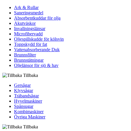
Ark & Rullar
Saneringsmedel
Absorbentkuddar för olja
Akutväskor
Invallningslänsar
Microfibervadd
Oljespillskudde för kölsvin
Toppskydd för fat
Vattenabsorberande Duk
Brunnsfilter
Brunnstätningar
Oljelänsor för sjö & hav
Tillbaka
Gersågar
Klyvsågar
Träbandsågar
Hyvelmaskiner
Spånsugar
Kombimaskiner
Övriga Maskiner
Tillbaka