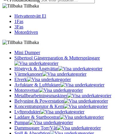
Tillbaka
Hetvattentvätt El
1Fas
3Fas
Motordriven
Tillbaka
Mini Dumper
Silbertool Gängreparation & Muttersprängare
Högtryck & Ångtvättar
Värmekanoner
Elverk
Avfuktare & Luftfuktare
Motorsvetsar
Metallbearbetningsmaskiner
Belysning & Powerstation
Koncentratsprutor & Kem
Lyftprodukter
Laddare & Startboostrar
Pumpar
Dammsugare Torr/Våt
Spill & Absorbtion