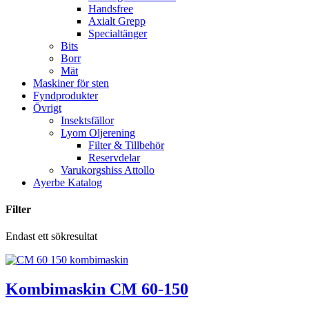
Handsfree
Axialt Grepp
Specialtänger
Bits
Borr
Mät
Maskiner för sten
Fyndprodukter
Övrigt
Insektsfällor
Lyom Oljerening
Filter & Tillbehör
Reservdelar
Varukorgshiss Attollo
Ayerbe Katalog
Filter
Endast ett sökresultat
Kombimaskin CM 60-150