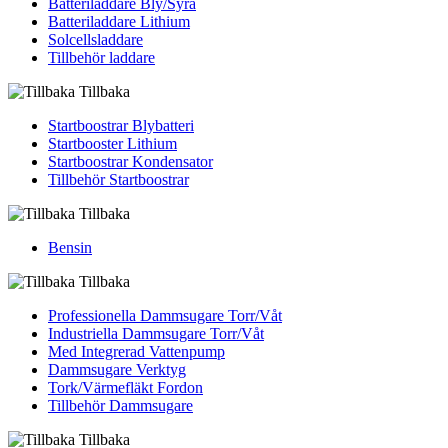
Batteriladdare Bly/Syra
Batteriladdare Lithium
Solcellsladdare
Tillbehör laddare
Tillbaka
Startboostrar Blybatteri
Startbooster Lithium
Startboostrar Kondensator
Tillbehör Startboostrar
Tillbaka
Bensin
Tillbaka
Professionella Dammsugare Torr/Våt
Industriella Dammsugare Torr/Våt
Med Integrerad Vattenpump
Dammsugare Verktyg
Tork/Värmefläkt Fordon
Tillbehör Dammsugare
Tillbaka