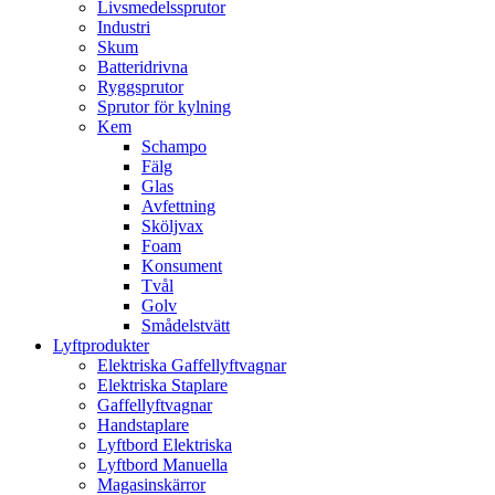
Livsmedelssprutor
Industri
Skum
Batteridrivna
Ryggsprutor
Sprutor för kylning
Kem
Schampo
Fälg
Glas
Avfettning
Sköljvax
Foam
Konsument
Tvål
Golv
Smådelstvätt
Lyftprodukter
Elektriska Gaffellyftvagnar
Elektriska Staplare
Gaffellyftvagnar
Handstaplare
Lyftbord Elektriska
Lyftbord Manuella
Magasinskärror