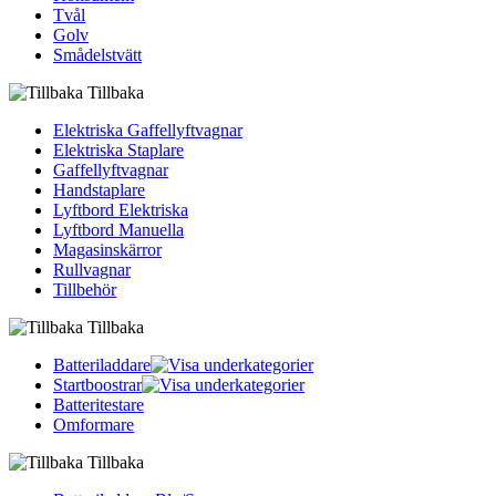
Tvål
Golv
Smådelstvätt
Tillbaka
Elektriska Gaffellyftvagnar
Elektriska Staplare
Gaffellyftvagnar
Handstaplare
Lyftbord Elektriska
Lyftbord Manuella
Magasinskärror
Rullvagnar
Tillbehör
Tillbaka
Batteriladdare
Startboostrar
Batteritestare
Omformare
Tillbaka