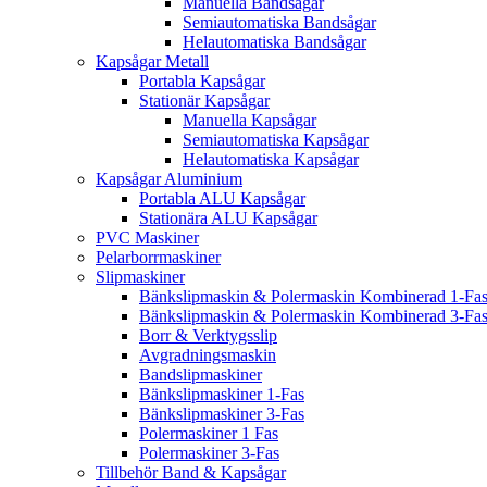
Manuella Bandsågar
Semiautomatiska Bandsågar
Helautomatiska Bandsågar
Kapsågar Metall
Portabla Kapsågar
Stationär Kapsågar
Manuella Kapsågar
Semiautomatiska Kapsågar
Helautomatiska Kapsågar
Kapsågar Aluminium
Portabla ALU Kapsågar
Stationära ALU Kapsågar
PVC Maskiner
Pelarborrmaskiner
Slipmaskiner
Bänkslipmaskin & Polermaskin Kombinerad 1-Fa
Bänkslipmaskin & Polermaskin Kombinerad 3-Fa
Borr & Verktygsslip
Avgradningsmaskin
Bandslipmaskiner
Bänkslipmaskiner 1-Fas
Bänkslipmaskiner 3-Fas
Polermaskiner 1 Fas
Polermaskiner 3-Fas
Tillbehör Band & Kapsågar