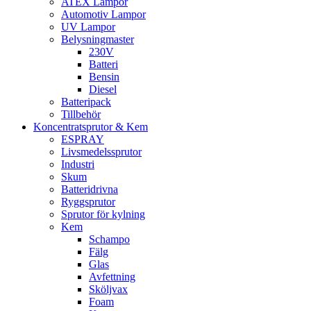
ATEX Lampor
Automotiv Lampor
UV Lampor
Belysningmaster
230V
Batteri
Bensin
Diesel
Batteripack
Tillbehör
Koncentratsprutor & Kem
ESPRAY
Livsmedelssprutor
Industri
Skum
Batteridrivna
Ryggsprutor
Sprutor för kylning
Kem
Schampo
Fälg
Glas
Avfettning
Sköljvax
Foam