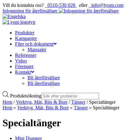
Vill du kontakta oss?
0510-530 028
eller
info@lyom.com
Inloggning för återförsäljare
Produkter
Kampanjer
Filer och dokument
Manualer
Referenser
Video
Företaget
Kontakt
Bli återförsäljare
Bli återförsäljare
Produktsökning
Hem
/
Verktyg, Mät, Bits & Borr
/
Tänger
/ Specialtänger
Hem
»
Verktyg, Mät, Bits & Borr
»
Tänger
»
Specialtänger
Specialtänger
Mini Dumper