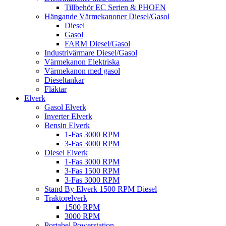
Tillbehör EC Serien & PHOEN
Hängande Värmekanoner Diesel/Gasol
Diesel
Gasol
FARM Diesel/Gasol
Industrivärmare Diesel/Gasol
Värmekanon Elektriska
Värmekanon med gasol
Dieseltankar
Fläktar
Elverk
Gasol Elverk
Inverter Elverk
Bensin Elverk
1-Fas 3000 RPM
3-Fas 3000 RPM
Diesel Elverk
1-Fas 3000 RPM
3-Fas 1500 RPM
3-Fas 3000 RPM
Stand By Elverk 1500 RPM Diesel
Traktorelverk
1500 RPM
3000 RPM
Portabel Powerstation