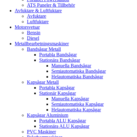
ATS Paneler & Tillbehör
Avfuktare & Luftfuktare
Avfuktare
Luftfuktare
Motorsvetsar
Bensin
Diesel
Metallbearbetningsmaskiner
Bandsågar Metall
Portabla Bandsågar
Stationära Bandsågar
Manuella Bandsågar
Semiautomatiska Bandsågar
Helautomatiska Bandsågar
Kapsågar Metall
Portabla Kapsågar
Stationär Kapsågar
Manuella Kapsågar
Semiautomatiska Kapsågar
Helautomatiska Kapsågar
Kapsågar Aluminium
Portabla ALU Kapsågar
Stationära ALU Kapsågar
PVC Maskiner