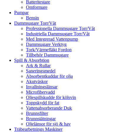
Batteritestare
Omformare
Pumpar
Bensin
Dammsugare Torr/Våt
Professionella Dammsugare Torr/Våt
Industriella Dammsugare Torr/Våt
Med Integrerad Vattenpump
Dammsugare Verktyg
Tork/Värmefläkt Fordon
Tillbehör Dammsugare
Spill & Absorbtion
Ark & Rullar
Saneringsmedel
Absorbentkuddar för olja
Akutväskor
Invallningslänsar
Microfibervadd
Oljespillskudde för kölsvin
Toppskydd för fat
Vattenabsorberande Duk
Brunnsfilter
Brunnstätningar
Oljelänsor för sjö & hav
Träbearbetnings Maskiner