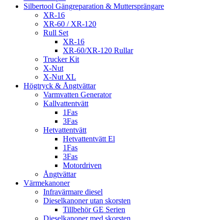
Silbertool Gängreparation & Muttersprängare
XR-16
XR-60 / XR-120
Rull Set
XR-16
XR-60/XR-120 Rullar
Trucker Kit
X-Nut
X-Nut XL
Högtryck & Ångtvättar
Varmvatten Generator
Kallvattentvätt
1Fas
3Fas
Hetvattentvätt
Hetvattentvätt El
1Fas
3Fas
Motordriven
Ångtvättar
Värmekanoner
Infravärmare diesel
Dieselkanoner utan skorsten
Tillbehör GE Serien
Dieselkanoner med skorsten