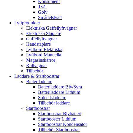
Konsument
Tvål
Golv
Smådelstvätt
Lyftprodukter
Elektriska Gaffellyftvagnar
Elektriska Staplare
Gaffellyftvagnar
Handstaplare
Lyftbord Elektriska
Lyftbord Manuella
Magasinskärror
Rullvagnar
Tillbehör
Laddare & Startboostrar
Batteriladdare
Batteriladdare Bly/Syra
Batteriladdare Lithium
Solcellsladdare
Tillbehör laddare
Startboostrar
Startboostrar Blybatteri
Startbooster Lithium
Startboostrar Kondensator
Tillbehör Startboostrar