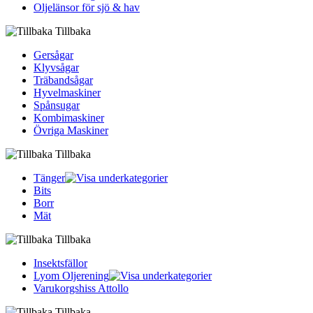
Oljelänsor för sjö & hav
Tillbaka
Gersågar
Klyvsågar
Träbandsågar
Hyvelmaskiner
Spånsugar
Kombimaskiner
Övriga Maskiner
Tillbaka
Tänger
Bits
Borr
Mät
Tillbaka
Insektsfällor
Lyom Oljerening
Varukorgshiss Attollo
Tillbaka