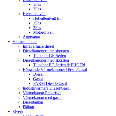
1Fas
3Fas
Hetvattentvätt
Hetvattentvätt El
1Fas
3Fas
Motordriven
Ångtvättar
Värmekanoner
Infravärmare diesel
Dieselkanoner utan skorsten
Tillbehör GE Serien
Dieselkanoner med skorsten
Tillbehör EC Serien & PHOEN
Hängande Värmekanoner Diesel/Gasol
Diesel
Gasol
FARM Diesel/Gasol
Industrivärmare Diesel/Gasol
Värmekanon Elektriska
Värmekanon med gasol
Dieseltankar
Fläktar
Elverk