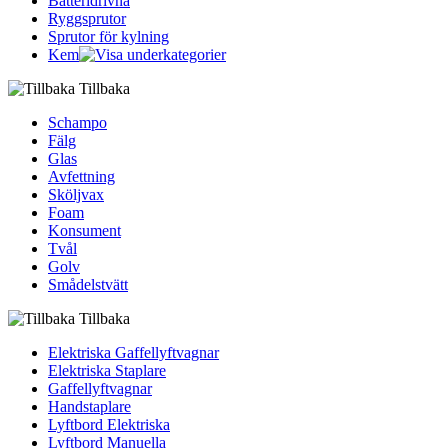
Batteridrivna
Ryggsprutor
Sprutor för kylning
Kem
Tillbaka
Schampo
Fälg
Glas
Avfettning
Sköljvax
Foam
Konsument
Tvål
Golv
Smådelstvätt
Tillbaka
Elektriska Gaffellyftvagnar
Elektriska Staplare
Gaffellyftvagnar
Handstaplare
Lyftbord Elektriska
Lyftbord Manuella