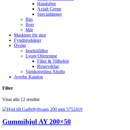
Handsfree
Axialt Grepp
Specialtänger
Bits
Borr
Mät
Maskiner för sten
Fyndprodukter
Övrigt
Insektsfällor
Lyom Oljerening
Filter & Tillbehör
Reservdelar
Varukorgshiss Attollo
Ayerbe Katalog
Filter
Visar alla 12 resultat
Gummihjul AY 200×50