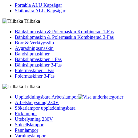
Portabla ALU Kapsågar
Stationära ALU Kapsågar
Tillbaka
Bänkslipmaskin & Polermaskin Kombinerad 1-Fas
Bänkslipmaskin & Polermaskin Kombinerad 3-Fas
Borr & Verktygsslip
Avgradningsmaskin
Bandslipmaskiner
Bänkslipmaskiner 1-Fas
Bänkslipmaskiner 3-Fas
Polermaskiner 1 Fas
Polermaskiner 3-Fas
Tillbaka
Uppladdningsbara Arbetslampor
Arbetsbelysning 230V
Sökarlampor uppladdningsbara
Ficklampor
Utebelysning 230V
Solcellslampor
Pannlampor
Varningslampor