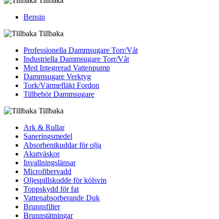
Tillbaka
Bensin
Tillbaka
Professionella Dammsugare Torr/Våt
Industriella Dammsugare Torr/Våt
Med Integrerad Vattenpump
Dammsugare Verktyg
Tork/Värmefläkt Fordon
Tillbehör Dammsugare
Tillbaka
Ark & Rullar
Saneringsmedel
Absorbentkuddar för olja
Akutväskor
Invallningslänsar
Microfibervadd
Oljespillskudde för kölsvin
Toppskydd för fat
Vattenabsorberande Duk
Brunnsfilter
Brunnstätningar