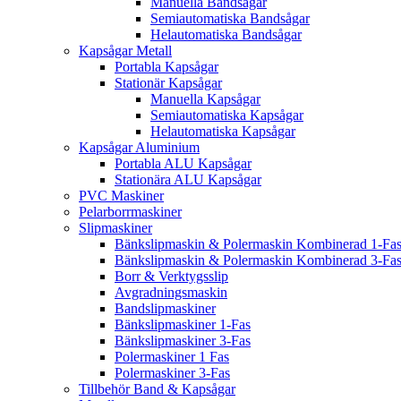
Manuella Bandsågar
Semiautomatiska Bandsågar
Helautomatiska Bandsågar
Kapsågar Metall
Portabla Kapsågar
Stationär Kapsågar
Manuella Kapsågar
Semiautomatiska Kapsågar
Helautomatiska Kapsågar
Kapsågar Aluminium
Portabla ALU Kapsågar
Stationära ALU Kapsågar
PVC Maskiner
Pelarborrmaskiner
Slipmaskiner
Bänkslipmaskin & Polermaskin Kombinerad 1-Fa
Bänkslipmaskin & Polermaskin Kombinerad 3-Fa
Borr & Verktygsslip
Avgradningsmaskin
Bandslipmaskiner
Bänkslipmaskiner 1-Fas
Bänkslipmaskiner 3-Fas
Polermaskiner 1 Fas
Polermaskiner 3-Fas
Tillbehör Band & Kapsågar