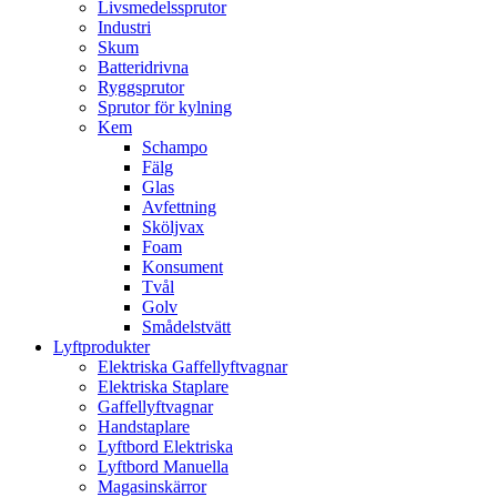
Livsmedelssprutor
Industri
Skum
Batteridrivna
Ryggsprutor
Sprutor för kylning
Kem
Schampo
Fälg
Glas
Avfettning
Sköljvax
Foam
Konsument
Tvål
Golv
Smådelstvätt
Lyftprodukter
Elektriska Gaffellyftvagnar
Elektriska Staplare
Gaffellyftvagnar
Handstaplare
Lyftbord Elektriska
Lyftbord Manuella
Magasinskärror