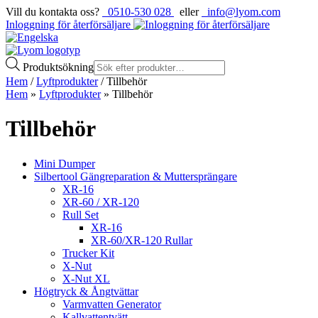
Vill du kontakta oss?
0510-530 028
eller
info@lyom.com
Inloggning för återförsäljare
Produktsökning
Hem
/
Lyftprodukter
/ Tillbehör
Hem
»
Lyftprodukter
»
Tillbehör
Tillbehör
Mini Dumper
Silbertool Gängreparation & Muttersprängare
XR-16
XR-60 / XR-120
Rull Set
XR-16
XR-60/XR-120 Rullar
Trucker Kit
X-Nut
X-Nut XL
Högtryck & Ångtvättar
Varmvatten Generator
Kallvattentvätt