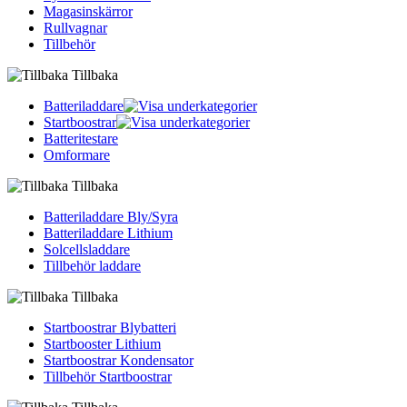
Magasinskärror
Rullvagnar
Tillbehör
Tillbaka
Batteriladdare
Startboostrar
Batteritestare
Omformare
Tillbaka
Batteriladdare Bly/Syra
Batteriladdare Lithium
Solcellsladdare
Tillbehör laddare
Tillbaka
Startboostrar Blybatteri
Startbooster Lithium
Startboostrar Kondensator
Tillbehör Startboostrar