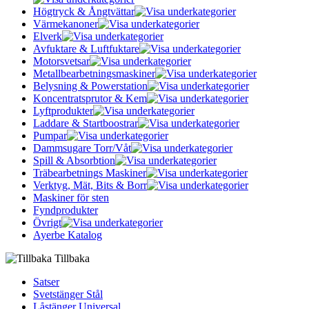
Högtryck & Ångtvättar
Värmekanoner
Elverk
Avfuktare & Luftfuktare
Motorsvetsar
Metallbearbetningsmaskiner
Belysning & Powerstation
Koncentratsprutor & Kem
Lyftprodukter
Laddare & Startboostrar
Pumpar
Dammsugare Torr/Våt
Spill & Absorbtion
Träbearbetnings Maskiner
Verktyg, Mät, Bits & Borr
Maskiner för sten
Fyndprodukter
Övrigt
Ayerbe Katalog
Tillbaka
Satser
Svetstänger Stål
Låstänger Universal