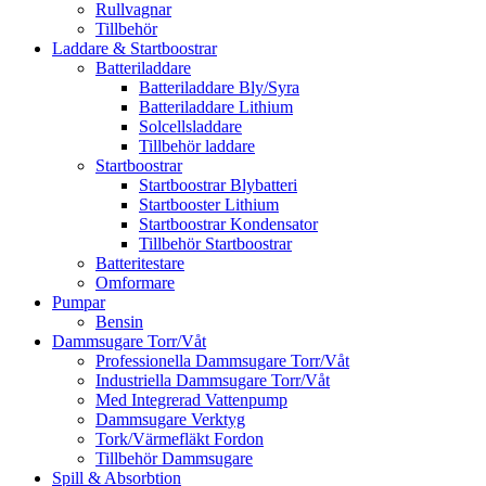
Rullvagnar
Tillbehör
Laddare & Startboostrar
Batteriladdare
Batteriladdare Bly/Syra
Batteriladdare Lithium
Solcellsladdare
Tillbehör laddare
Startboostrar
Startboostrar Blybatteri
Startbooster Lithium
Startboostrar Kondensator
Tillbehör Startboostrar
Batteritestare
Omformare
Pumpar
Bensin
Dammsugare Torr/Våt
Professionella Dammsugare Torr/Våt
Industriella Dammsugare Torr/Våt
Med Integrerad Vattenpump
Dammsugare Verktyg
Tork/Värmefläkt Fordon
Tillbehör Dammsugare
Spill & Absorbtion