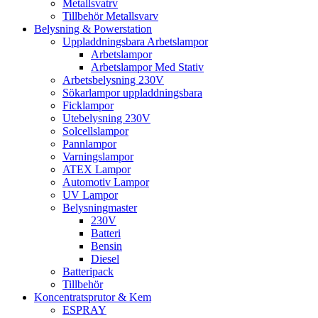
Metallsvatrv
Tillbehör Metallsvarv
Belysning & Powerstation
Uppladdningsbara Arbetslampor
Arbetslampor
Arbetslampor Med Stativ
Arbetsbelysning 230V
Sökarlampor uppladdningsbara
Ficklampor
Utebelysning 230V
Solcellslampor
Pannlampor
Varningslampor
ATEX Lampor
Automotiv Lampor
UV Lampor
Belysningmaster
230V
Batteri
Bensin
Diesel
Batteripack
Tillbehör
Koncentratsprutor & Kem
ESPRAY