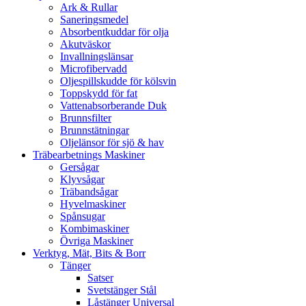
Ark & Rullar
Saneringsmedel
Absorbentkuddar för olja
Akutväskor
Invallningslänsar
Microfibervadd
Oljespillskudde för kölsvin
Toppskydd för fat
Vattenabsorberande Duk
Brunnsfilter
Brunnstätningar
Oljelänsor för sjö & hav
Träbearbetnings Maskiner
Gersågar
Klyvsågar
Träbandsågar
Hyvelmaskiner
Spånsugar
Kombimaskiner
Övriga Maskiner
Verktyg, Mät, Bits & Borr
Tänger
Satser
Svetstänger Stål
Låstänger Universal