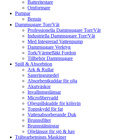
Batteritestare
Omformare
Pumpar
Bensin
Dammsugare Torr/Våt
Professionella Dammsugare Torr/Våt
Industriella Dammsugare Torr/Våt
Med Integrerad Vattenpump
Dammsugare Verktyg
Tork/Värmefläkt Fordon
Tillbehör Dammsugare
Spill & Absorbtion
Ark & Rullar
Saneringsmedel
Absorbentkuddar för olja
Akutväskor
Invallningslänsar
Microfibervadd
Oljespillskudde för kölsvin
Toppskydd för fat
Vattenabsorberande Duk
Brunnsfilter
Brunnstätningar
Oljelänsor för sjö & hav
Träbearbetnings Maskiner