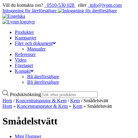
Vill du kontakta oss?
0510-530 028
eller
info@lyom.com
Inloggning för återförsäljare
Produkter
Kampanjer
Filer och dokument
Manualer
Referenser
Video
Företaget
Kontakt
Bli återförsäljare
Bli återförsäljare
Produktsökning
Hem
/
Koncentratsprutor & Kem
/
Kem
/ Smådelstvätt
Hem
»
Koncentratsprutor & Kem
»
Kem
»
Smådelstvätt
Smådelstvätt
Mini Dumper