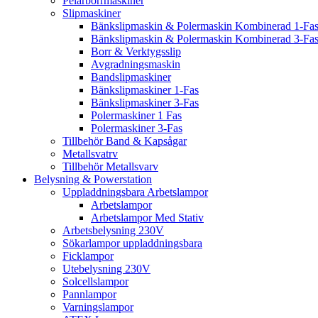
Pelarborrmaskiner
Slipmaskiner
Bänkslipmaskin & Polermaskin Kombinerad 1-Fa
Bänkslipmaskin & Polermaskin Kombinerad 3-Fa
Borr & Verktygsslip
Avgradningsmaskin
Bandslipmaskiner
Bänkslipmaskiner 1-Fas
Bänkslipmaskiner 3-Fas
Polermaskiner 1 Fas
Polermaskiner 3-Fas
Tillbehör Band & Kapsågar
Metallsvatrv
Tillbehör Metallsvarv
Belysning & Powerstation
Uppladdningsbara Arbetslampor
Arbetslampor
Arbetslampor Med Stativ
Arbetsbelysning 230V
Sökarlampor uppladdningsbara
Ficklampor
Utebelysning 230V
Solcellslampor
Pannlampor
Varningslampor