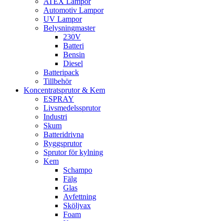
ATEX Lampor
Automotiv Lampor
UV Lampor
Belysningmaster
230V
Batteri
Bensin
Diesel
Batteripack
Tillbehör
Koncentratsprutor & Kem
ESPRAY
Livsmedelssprutor
Industri
Skum
Batteridrivna
Ryggsprutor
Sprutor för kylning
Kem
Schampo
Fälg
Glas
Avfettning
Sköljvax
Foam