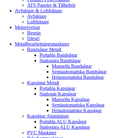
ATS Paneler & Tillbehör
Avfuktare & Luftfuktare
Avfuktare
Luftfuktare
Motorsvetsar
Bensin
Diesel
Metallbearbetningsmaskiner
Bandsågar Metall
Portabla Bandsågar
Stationära Bandsågar
Manuella Bandsågar
Semiautomatiska Bandsågar
Helautomatiska Bandsågar
Kapsågar Metall
Portabla Kapsågar
Stationär Kapsågar
Manuella Kapsågar
Semiautomatiska Kapsågar
Helautomatiska Kapsågar
Kapsågar Aluminium
Portabla ALU Kapsågar
Stationära ALU Kapsågar
PVC Maskiner