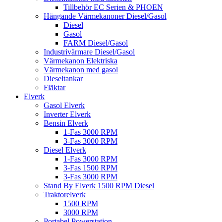
Tillbehör EC Serien & PHOEN
Hängande Värmekanoner Diesel/Gasol
Diesel
Gasol
FARM Diesel/Gasol
Industrivärmare Diesel/Gasol
Värmekanon Elektriska
Värmekanon med gasol
Dieseltankar
Fläktar
Elverk
Gasol Elverk
Inverter Elverk
Bensin Elverk
1-Fas 3000 RPM
3-Fas 3000 RPM
Diesel Elverk
1-Fas 3000 RPM
3-Fas 1500 RPM
3-Fas 3000 RPM
Stand By Elverk 1500 RPM Diesel
Traktorelverk
1500 RPM
3000 RPM
Portabel Powerstation