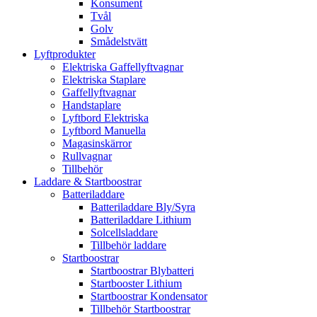
Konsument
Tvål
Golv
Smådelstvätt
Lyftprodukter
Elektriska Gaffellyftvagnar
Elektriska Staplare
Gaffellyftvagnar
Handstaplare
Lyftbord Elektriska
Lyftbord Manuella
Magasinskärror
Rullvagnar
Tillbehör
Laddare & Startboostrar
Batteriladdare
Batteriladdare Bly/Syra
Batteriladdare Lithium
Solcellsladdare
Tillbehör laddare
Startboostrar
Startboostrar Blybatteri
Startbooster Lithium
Startboostrar Kondensator
Tillbehör Startboostrar