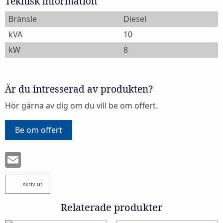
Teknisk information
Bränsle
Diesel
kVA
10
kW
8
Är du intresserad av produkten?
Hör gärna av dig om du vill be om offert.
Be om offert
Email
skriv ut
Relaterade produkter