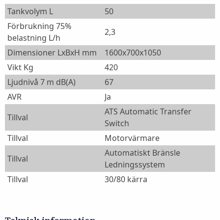
Tankvolym L
50
Förbrukning 75%
2,3
belastning L/h
Dimensioner LxBxH mm
1600x700x1050
Vikt Kg
420
Ljudnivå 7 m dB(A)
67
AVR
Ja
ATS Automatic Transfer
Tillval
Switch
Tillval
Motorvärmare
Automatiskt Bränsle
Tillval
Ledningssystem
Tillval
30/80 kärra