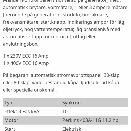
Manuell kontrollpanel (monterad på generator) med:
automatisk brytare, voltmätare, 1 eller 3 ampere mätare
(beroende på generatorns storlek), timräknare,
frekvensmätare, startknapp, indikeringslampor för låg
oljetryck, hög vattentemperatur, låg bränslenivå med
automatisk stopp för motorfel, uttag eller
anslutningsbox.
1 x 230V ECC 16 Amp
1 X 400V ECC 16 Amp
På begäran: automatisk strömavbrottspanel, 30-släp
eller 80-släp, väderbeständig kåpa, ljudisolerad kåpa
eller speciella önskemål.
Typ
Synkron
Effekt 3-Fas kVA
10
Motor
Perkins 403A-11G 11,2 hp
Start
Elektrisk