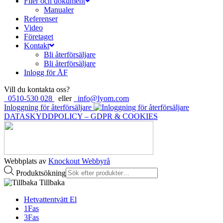
Filer och dokument
Manualer
Referenser
Video
Företaget
Kontakt
Bli återförsäljare
Bli återförsäljare
Inlogg för ÅF
Vill du kontakta oss?
0510-530 028
eller
info@lyom.com
Inloggning för återförsäljare
DATASKYDDPOLICY – GDPR & COOKIES
Webbplats av
Knockout Webbyrå
Produktsökning
Tillbaka
Hetvattentvätt El
1Fas
3Fas