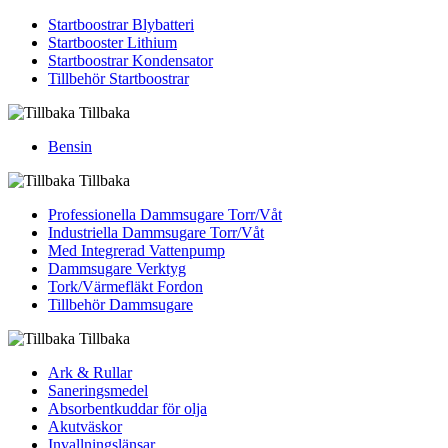
Startboostrar Blybatteri
Startbooster Lithium
Startboostrar Kondensator
Tillbehör Startboostrar
Tillbaka
Bensin
Tillbaka
Professionella Dammsugare Torr/Våt
Industriella Dammsugare Torr/Våt
Med Integrerad Vattenpump
Dammsugare Verktyg
Tork/Värmefläkt Fordon
Tillbehör Dammsugare
Tillbaka
Ark & Rullar
Saneringsmedel
Absorbentkuddar för olja
Akutväskor
Invallningslänsar