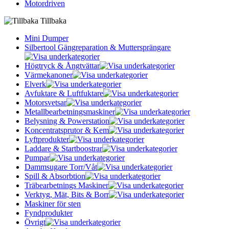
Motordriven
Tillbaka
Mini Dumper
Silbertool Gängreparation & Muttersprängare
Högtryck & Ångtvättar
Värmekanoner
Elverk
Avfuktare & Luftfuktare
Motorsvetsar
Metallbearbetningsmaskiner
Belysning & Powerstation
Koncentratsprutor & Kem
Lyftprodukter
Laddare & Startboostrar
Pumpar
Dammsugare Torr/Våt
Spill & Absorbtion
Träbearbetnings Maskiner
Verktyg, Mät, Bits & Borr
Maskiner för sten
Fyndprodukter
Övrigt