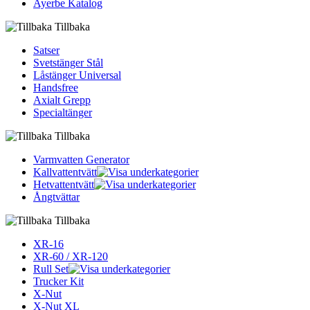
Ayerbe Katalog
Tillbaka
Satser
Svetstänger Stål
Låstänger Universal
Handsfree
Axialt Grepp
Specialtänger
Tillbaka
Varmvatten Generator
Kallvattentvätt
Hetvattentvätt
Ångtvättar
Tillbaka
XR-16
XR-60 / XR-120
Rull Set
Trucker Kit
X-Nut
X-Nut XL