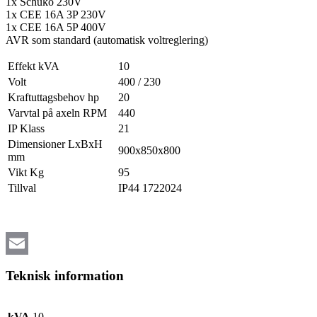
1x Schuko 230V
1x CEE 16A 3P 230V
1x CEE 16A 5P 400V
AVR som standard (automatisk voltreglering)
Effekt kVA
10
Volt
400 / 230
Kraftuttagsbehov hp
20
Varvtal på axeln RPM
440
IP Klass
21
Dimensioner LxBxH
900x850x800
mm
Vikt Kg
95
Tillval
IP44 1722024
Email
Teknisk information
kVA
10