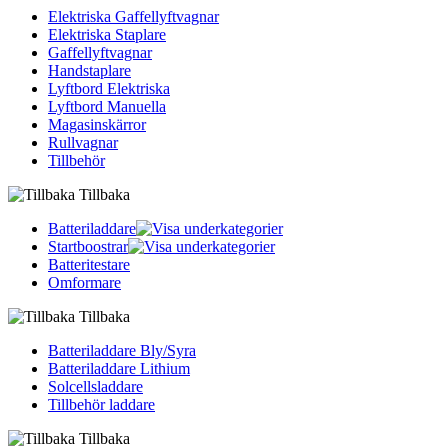
Elektriska Gaffellyftvagnar
Elektriska Staplare
Gaffellyftvagnar
Handstaplare
Lyftbord Elektriska
Lyftbord Manuella
Magasinskärror
Rullvagnar
Tillbehör
Tillbaka
Batteriladdare
Startboostrar
Batteritestare
Omformare
Tillbaka
Batteriladdare Bly/Syra
Batteriladdare Lithium
Solcellsladdare
Tillbehör laddare
Tillbaka