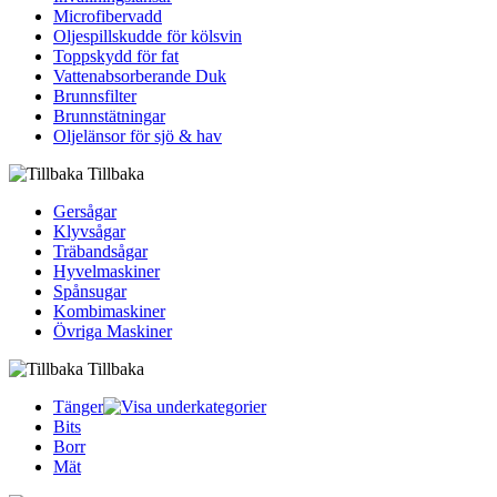
Microfibervadd
Oljespillskudde för kölsvin
Toppskydd för fat
Vattenabsorberande Duk
Brunnsfilter
Brunnstätningar
Oljelänsor för sjö & hav
Tillbaka
Gersågar
Klyvsågar
Träbandsågar
Hyvelmaskiner
Spånsugar
Kombimaskiner
Övriga Maskiner
Tillbaka
Tänger
Bits
Borr
Mät