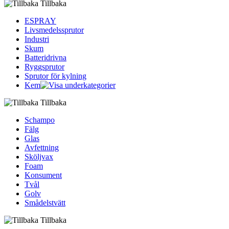
Tillbaka
ESPRAY
Livsmedelssprutor
Industri
Skum
Batteridrivna
Ryggsprutor
Sprutor för kylning
Kem
Tillbaka
Schampo
Fälg
Glas
Avfettning
Sköljvax
Foam
Konsument
Tvål
Golv
Smådelstvätt
Tillbaka