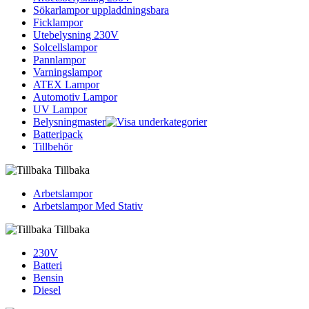
Sökarlampor uppladdningsbara
Ficklampor
Utebelysning 230V
Solcellslampor
Pannlampor
Varningslampor
ATEX Lampor
Automotiv Lampor
UV Lampor
Belysningmaster
Batteripack
Tillbehör
Tillbaka
Arbetslampor
Arbetslampor Med Stativ
Tillbaka
230V
Batteri
Bensin
Diesel