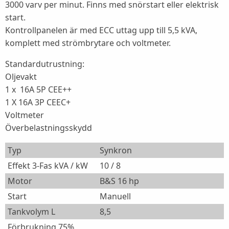
3000 varv per minut. Finns med snörstart eller elektrisk
start.
Kontrollpanelen är med ECC uttag upp till 5,5 kVA,
komplett med strömbrytare och voltmeter.
Standardutrustning:
Oljevakt
1 x 16A 5P CEE++
1 X 16A 3P CEEC+
Voltmeter
Överbelastningsskydd
Typ
Synkron
Effekt 3-Fas kVA / kW
10 / 8
Motor
B&S 16 hp
Start
Manuell
Tankvolym L
8,5
Förbrukning 75%