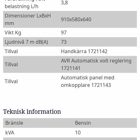
3,8
belastning L/h
Dimensioner LxBxH
910x580x640
mm
Vikt Kg
97
Ljudnivå 7 m dB(A)
73
Tillval
Handkärra 1721142
AVR Automatisk volt reglering
Tillval
1721141
Automatisk panel med
Tillval
omkopplare 1721143
Teknisk information
Bränsle
Bensin
kVA
10