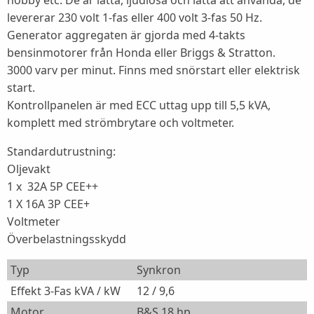
hobby etc. De är lätta, ljudlösa och lätta att använda, de
levererar 230 volt 1-fas eller 400 volt 3-fas 50 Hz.
Generator aggregaten är gjorda med 4-takts
bensinmotorer från Honda eller Briggs & Stratton.
3000 varv per minut. Finns med snörstart eller elektrisk
start.
Kontrollpanelen är med ECC uttag upp till 5,5 kVA,
komplett med strömbrytare och voltmeter.
Standardutrustning:
Oljevakt
1 x 32A 5P CEE++
1 X 16A 3P CEE+
Voltmeter
Överbelastningsskydd
Typ
Synkron
Effekt 3-Fas kVA / kW
12 / 9,6
Motor
B&S 18 hp