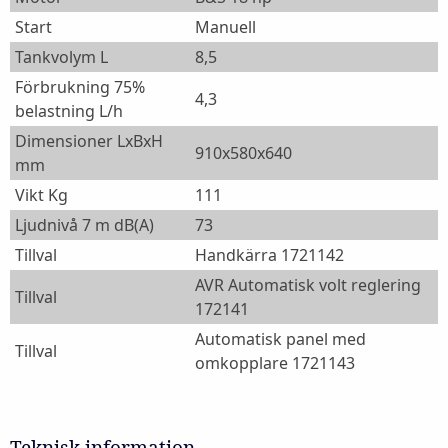
Start
Manuell
Tankvolym L
8,5
Förbrukning 75%
4,3
belastning L/h
Dimensioner LxBxH
910x580x640
mm
Vikt Kg
111
Ljudnivå 7 m dB(A)
73
Tillval
Handkärra 1721142
AVR Automatisk volt reglering
Tillval
172141
Automatisk panel med
Tillval
omkopplare 1721143