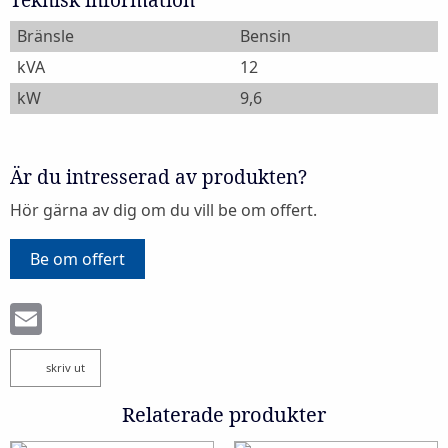
Teknisk information
Bränsle
Bensin
kVA
12
kW
9,6
Är du intresserad av produkten?
Hör gärna av dig om du vill be om offert.
Be om offert
Email
skriv ut
Relaterade produkter