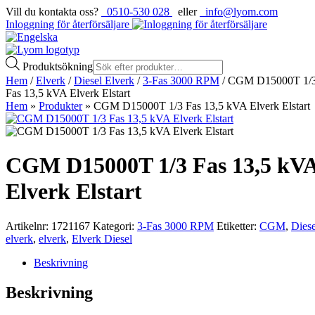
Vill du kontakta oss?
0510-530 028
eller
info@lyom.com
Inloggning för återförsäljare
Produktsökning
Hem
/
Elverk
/
Diesel Elverk
/
3-Fas 3000 RPM
/ CGM D15000T 1/
Fas 13,5 kVA Elverk Elstart
Hem
»
Produkter
»
CGM D15000T 1/3 Fas 13,5 kVA Elverk Elstart
CGM D15000T 1/3 Fas 13,5 kV
Elverk Elstart
Artikelnr:
1721167
Kategori:
3-Fas 3000 RPM
Etiketter:
CGM
,
Diese
elverk
,
elverk
,
Elverk Diesel
Beskrivning
Beskrivning