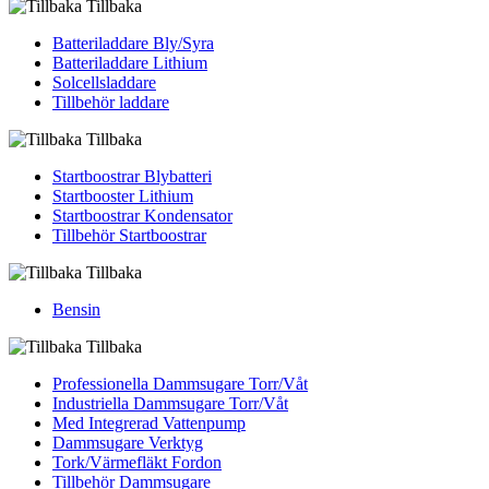
Tillbaka
Batteriladdare Bly/Syra
Batteriladdare Lithium
Solcellsladdare
Tillbehör laddare
Tillbaka
Startboostrar Blybatteri
Startbooster Lithium
Startboostrar Kondensator
Tillbehör Startboostrar
Tillbaka
Bensin
Tillbaka
Professionella Dammsugare Torr/Våt
Industriella Dammsugare Torr/Våt
Med Integrerad Vattenpump
Dammsugare Verktyg
Tork/Värmefläkt Fordon
Tillbehör Dammsugare