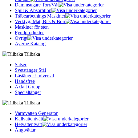
Dammsugare Torr/Våt
Spill & Absorbtion
Träbearbetnings Maskiner
Verktyg, Mät, Bits & Borr
Maskiner för sten
Fyndprodukter
Övrigt
Ayerbe Katalog
Tillbaka
Satser
Svetstänger Stål
Låstänger Universal
Handsfree
Axialt Grepp
Specialtänger
Tillbaka
Varmvatten Generator
Kallvattentvätt
Hetvattentvätt
Ångtvättar