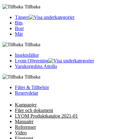
Tillbaka
Tänger
Bits
Borr
Mät
Tillbaka
Insektsfällor
Lyom Oljerening
Varukorgshiss Attollo
Tillbaka
Filter & Tillbehör
Reservdelar
Kampanjer
Filer och dokument
LYOM Produktkatalog 2021-01
Manualer
Referenser
Video
Företaget