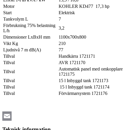
Motor
KOHLER KD477 17,3 hp
Start
Elektrisk
Tankvolym L
7
Förbrukning 75% belastning
3,2
L/h
Dimensioner LxBxH mm
1100x700x800
Vikt Kg
210
Ljudnivå 7 m dB(A)
77
Tillval
Handkärra 1721171
Tillval
AVR 1721170
Automatisk panel med omkopplare
Tillval
1721175
Tillval
15 l Inbyggd tank 1721173
Tillval
15 l Inbyggd tank 1721174
Tillval
Förvärmarsystem 1721176
Email
Teknisk information