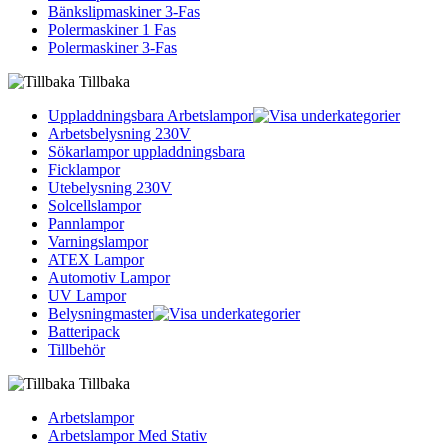
Bänkslipmaskiner 3-Fas
Polermaskiner 1 Fas
Polermaskiner 3-Fas
Tillbaka
Uppladdningsbara Arbetslampor
Arbetsbelysning 230V
Sökarlampor uppladdningsbara
Ficklampor
Utebelysning 230V
Solcellslampor
Pannlampor
Varningslampor
ATEX Lampor
Automotiv Lampor
UV Lampor
Belysningmaster
Batteripack
Tillbehör
Tillbaka
Arbetslampor
Arbetslampor Med Stativ