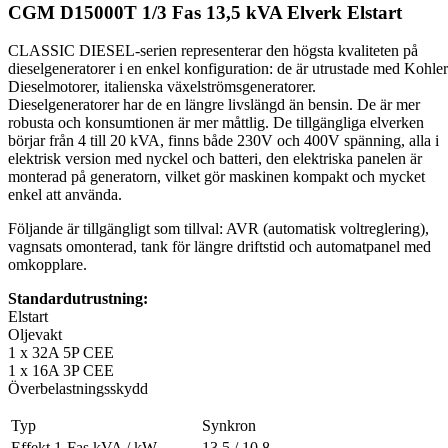
CGM D15000T 1/3 Fas 13,5 kVA Elverk Elstart
CLASSIC DIESEL-serien representerar den högsta kvaliteten på
dieselgeneratorer i en enkel konfiguration: de är utrustade med Kohler
Dieselmotorer, italienska växelströmsgeneratorer.
Dieselgeneratorer har de en längre livslängd än bensin. De är mer
robusta och konsumtionen är mer måttlig. De tillgängliga elverken
börjar från 4 till 20 kVA, finns både 230V och 400V spänning, alla i
elektrisk version med nyckel och batteri, den elektriska panelen är
monterad på generatorn, vilket gör maskinen kompakt och mycket
enkel att använda.
Följande är tillgängligt som tillval: AVR (automatisk voltreglering),
vagnsats omonterad, tank för längre driftstid och automatpanel med
omkopplare.
Standardutrustning:
Elstart
Oljevakt
1 x 32A 5P CEE
1 x 16A 3P CEE
Överbelastningsskydd
Typ
Synkron
Effekt 1-Fas kVA / kW
13,5 / 10,8