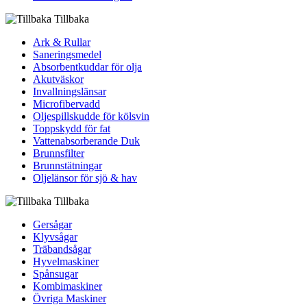
Tillbaka
Ark & Rullar
Saneringsmedel
Absorbentkuddar för olja
Akutväskor
Invallningslänsar
Microfibervadd
Oljespillskudde för kölsvin
Toppskydd för fat
Vattenabsorberande Duk
Brunnsfilter
Brunnstätningar
Oljelänsor för sjö & hav
Tillbaka
Gersågar
Klyvsågar
Träbandsågar
Hyvelmaskiner
Spånsugar
Kombimaskiner
Övriga Maskiner