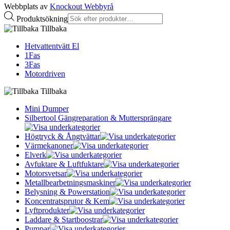
Webbplats av
Knockout Webbyrå
Produktsökning
Tillbaka
Hetvattentvätt El
1Fas
3Fas
Motordriven
Tillbaka
Mini Dumper
Silbertool Gängreparation & Muttersprängare
Högtryck & Ångtvättar
Värmekanoner
Elverk
Avfuktare & Luftfuktare
Motorsvetsar
Metallbearbetningsmaskiner
Belysning & Powerstation
Koncentratsprutor & Kem
Lyftprodukter
Laddare & Startboostrar
Pumpar