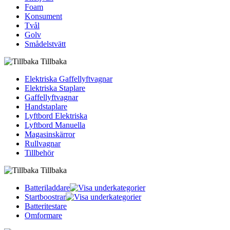
Foam
Konsument
Tvål
Golv
Smådelstvätt
Tillbaka
Elektriska Gaffellyftvagnar
Elektriska Staplare
Gaffellyftvagnar
Handstaplare
Lyftbord Elektriska
Lyftbord Manuella
Magasinskärror
Rullvagnar
Tillbehör
Tillbaka
Batteriladdare
Startboostrar
Batteritestare
Omformare