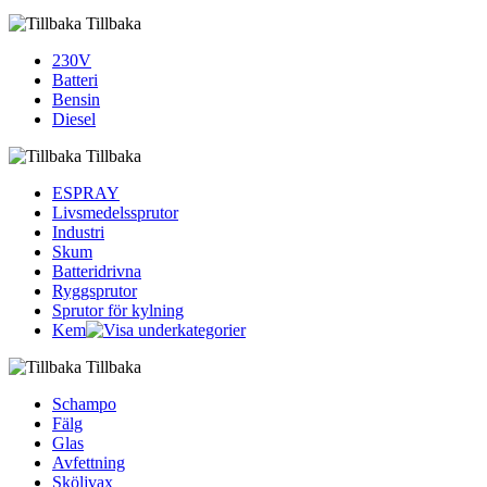
Tillbaka
230V
Batteri
Bensin
Diesel
Tillbaka
ESPRAY
Livsmedelssprutor
Industri
Skum
Batteridrivna
Ryggsprutor
Sprutor för kylning
Kem
Tillbaka
Schampo
Fälg
Glas
Avfettning
Sköljvax