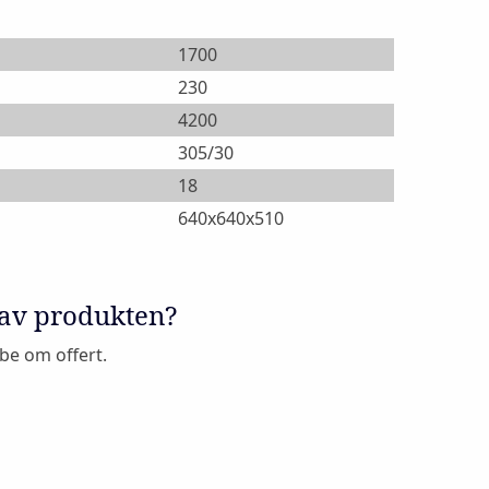
1700
230
4200
305/30
18
640x640x510
 av produkten?
 be om offert.