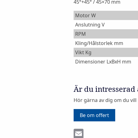
45°+45° / 45×70 mm
Motor W
Anslutning V
RPM
Kling/Hålstorlek mm
Vikt Kg
Dimensioner LxBxH mm
Är du intresserad
Hör gärna av dig om du vill
Be om offert
Email