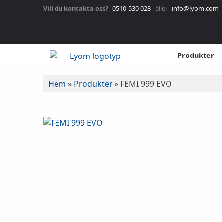
Vill du kontakta oss?
0510-530 028
eller
info@lyom.com
Produkter
Hem
»
Produkter
»
FEMI 999 EVO