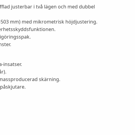
fflad justerbar i två lägen och med dubbel
5×503 mm) med mikrometrisk höjdjustering.
kerhetsskyddsfunktionen.
rigöringsspak.
ster.
-insatser.
r).
 massproducerad skärning.
påskjutare.