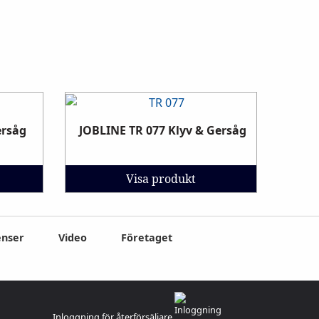
ersåg
JOBLINE TR 077 Klyv & Gersåg
Visa produkt
enser
Video
Företaget
Inloggning för återförsäljare