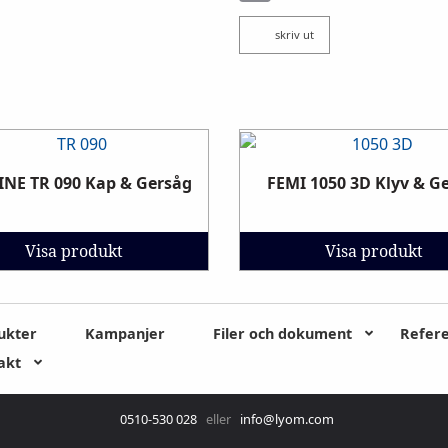
skriv ut
INE TR 090 Kap & Gersåg
FEMI 1050 3D Klyv & G
Visa produkt
Visa produkt
ukter
Kampanjer
Filer och dokument
Refer
akt
0510-530 028
eller
info@lyom.com