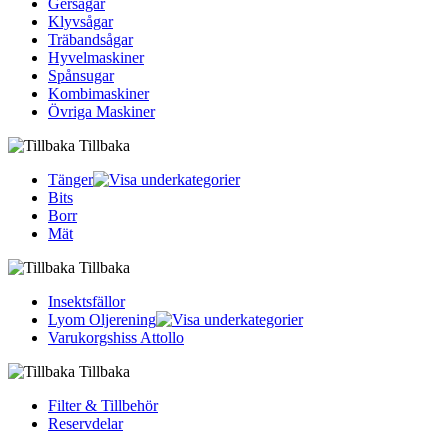
Gersågar
Klyvsågar
Träbandsågar
Hyvelmaskiner
Spånsugar
Kombimaskiner
Övriga Maskiner
Tillbaka
Tänger
Bits
Borr
Mät
Tillbaka
Insektsfällor
Lyom Oljerening
Varukorgshiss Attollo
Tillbaka
Filter & Tillbehör
Reservdelar