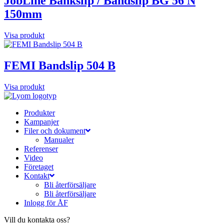
JobLine Bänkslip / Bandslip BG 56 N
150mm
Visa produkt
FEMI Bandslip 504 B
Visa produkt
Produkter
Kampanjer
Filer och dokument
Manualer
Referenser
Video
Företaget
Kontakt
Bli återförsäljare
Bli återförsäljare
Inlogg för ÅF
Vill du kontakta oss?