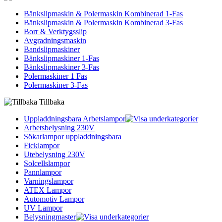
Bänkslipmaskin & Polermaskin Kombinerad 1-Fas
Bänkslipmaskin & Polermaskin Kombinerad 3-Fas
Borr & Verktygsslip
Avgradningsmaskin
Bandslipmaskiner
Bänkslipmaskiner 1-Fas
Bänkslipmaskiner 3-Fas
Polermaskiner 1 Fas
Polermaskiner 3-Fas
Tillbaka
Uppladdningsbara Arbetslampor
Arbetsbelysning 230V
Sökarlampor uppladdningsbara
Ficklampor
Utebelysning 230V
Solcellslampor
Pannlampor
Varningslampor
ATEX Lampor
Automotiv Lampor
UV Lampor
Belysningmaster