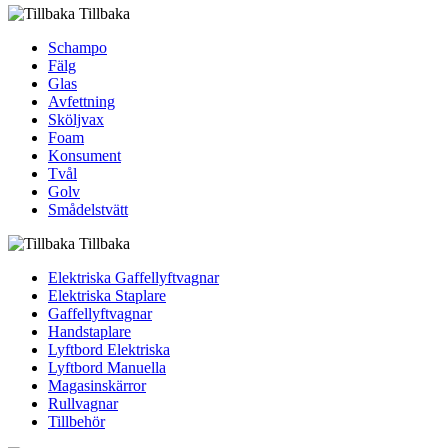
Tillbaka
Schampo
Fälg
Glas
Avfettning
Sköljvax
Foam
Konsument
Tvål
Golv
Smådelstvätt
Tillbaka
Elektriska Gaffellyftvagnar
Elektriska Staplare
Gaffellyftvagnar
Handstaplare
Lyftbord Elektriska
Lyftbord Manuella
Magasinskärror
Rullvagnar
Tillbehör