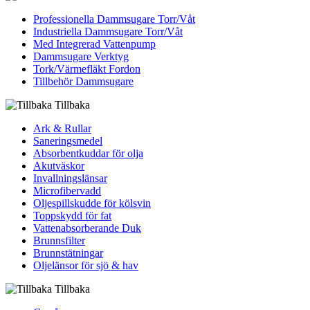
Professionella Dammsugare Torr/Våt
Industriella Dammsugare Torr/Våt
Med Integrerad Vattenpump
Dammsugare Verktyg
Tork/Värmefläkt Fordon
Tillbehör Dammsugare
Tillbaka
Ark & Rullar
Saneringsmedel
Absorbentkuddar för olja
Akutväskor
Invallningslänsar
Microfibervadd
Oljespillskudde för kölsvin
Toppskydd för fat
Vattenabsorberande Duk
Brunnsfilter
Brunnstätningar
Oljelänsor för sjö & hav
Tillbaka