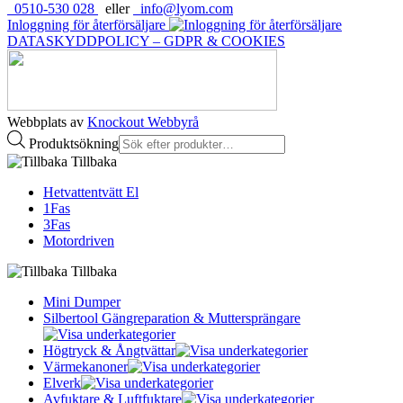
0510-530 028
eller
info@lyom.com
Inloggning för återförsäljare
DATASKYDDPOLICY – GDPR & COOKIES
Webbplats av
Knockout Webbyrå
Produktsökning
Tillbaka
Hetvattentvätt El
1Fas
3Fas
Motordriven
Tillbaka
Mini Dumper
Silbertool Gängreparation & Muttersprängare
Högtryck & Ångtvättar
Värmekanoner
Elverk
Avfuktare & Luftfuktare