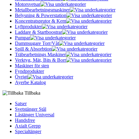
Motorsvetsar
Metallbearbetningsmaskiner
Belysning & Powerstation
Koncentratsprutor & Kem
Lyftprodukter
Laddare & Startboostrar
Pumpar
Dammsugare Torr/Våt
Spill & Absorbtion
Träbearbetnings Maskiner
Verktyg, Mät, Bits & Borr
Maskiner för sten
Fyndprodukter
Övrigt
Ayerbe Katalog
Tillbaka
Satser
Svetstänger Stål
Låstänger Universal
Handsfree
Axialt Grepp
Specialtänger