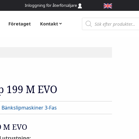
Inloggning för återförsäljare
Produktsökning
Företaget
Kontakt
ip 199 M EVO
:
Bänkslipmaskiner 3-Fas
99 M EVO
 utrustning: