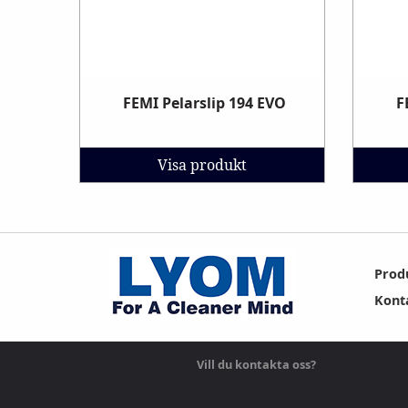
FEMI Pelarslip 194 EVO
F
Visa produkt
Prod
Kont
Vill du kontakta oss?