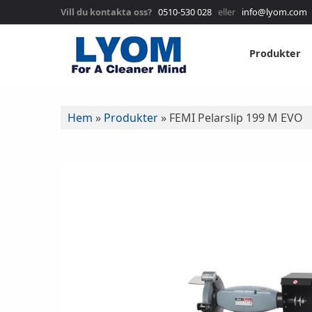
Vill du kontakta oss?
0510-530 028
eller
info@lyom.com
Produkter
Hem
»
Produkter
»
FEMI Pelarslip 199 M EVO