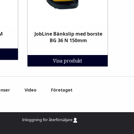
 M
JobLine Bänkslip med borste
BG 36 N 150mm
Visa produkt
enser
Video
Företaget
Inloggning för återförsäljare