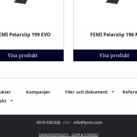
EMI Pelarslip 199 EVO
FEMI Pelarslip 196
Visa produkt
Visa produkt
ukter
Kampanjer
Filer och dokument
Refer
akt
0510-530 028
eller
info@lyom.com
DATASKYDDPOLICY – GDPR & COOKIES