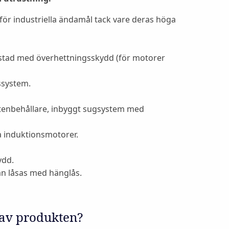
för industriella ändamål tack vare deras höga
ustad med överhettningsskydd (för motorer
ssystem.
tenbehållare, inbyggt sugsystem med
sta induktionsmotorer.
ydd.
n låsas med hänglås.
 av produkten?