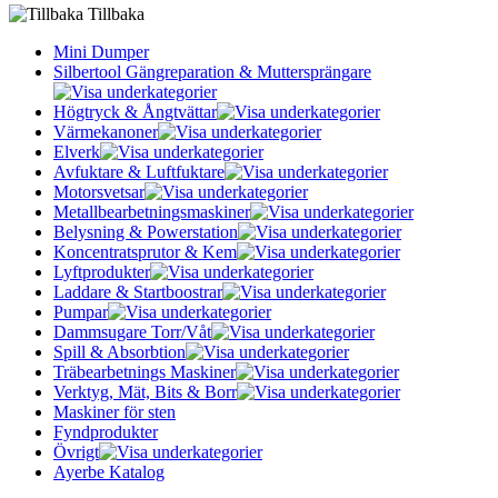
Tillbaka
Mini Dumper
Silbertool Gängreparation & Muttersprängare
Högtryck & Ångtvättar
Värmekanoner
Elverk
Avfuktare & Luftfuktare
Motorsvetsar
Metallbearbetningsmaskiner
Belysning & Powerstation
Koncentratsprutor & Kem
Lyftprodukter
Laddare & Startboostrar
Pumpar
Dammsugare Torr/Våt
Spill & Absorbtion
Träbearbetnings Maskiner
Verktyg, Mät, Bits & Borr
Maskiner för sten
Fyndprodukter
Övrigt
Ayerbe Katalog