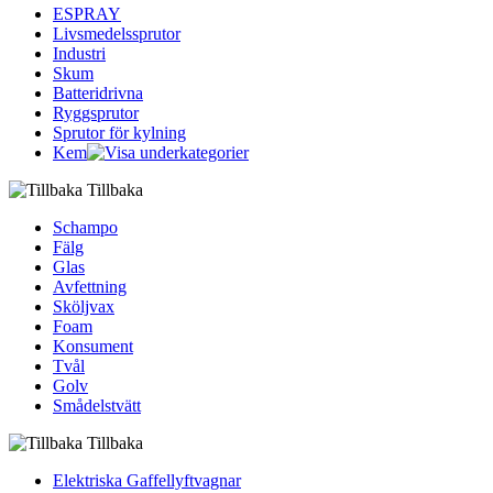
ESPRAY
Livsmedelssprutor
Industri
Skum
Batteridrivna
Ryggsprutor
Sprutor för kylning
Kem
Tillbaka
Schampo
Fälg
Glas
Avfettning
Sköljvax
Foam
Konsument
Tvål
Golv
Smådelstvätt
Tillbaka
Elektriska Gaffellyftvagnar