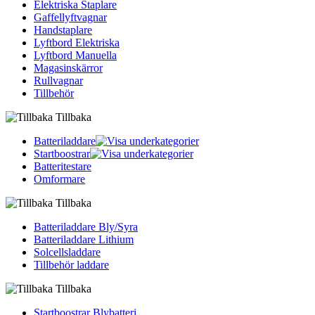
Elektriska Staplare
Gaffellyftvagnar
Handstaplare
Lyftbord Elektriska
Lyftbord Manuella
Magasinskärror
Rullvagnar
Tillbehör
Tillbaka
Batteriladdare
Startboostrar
Batteritestare
Omformare
Tillbaka
Batteriladdare Bly/Syra
Batteriladdare Lithium
Solcellsladdare
Tillbehör laddare
Tillbaka
Startboostrar Blybatteri