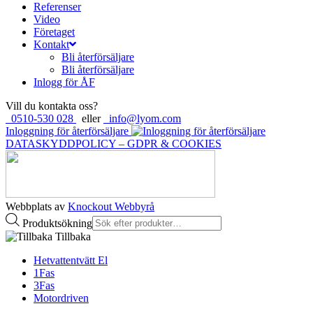
Referenser
Video
Företaget
Kontakt
Bli återförsäljare
Bli återförsäljare
Inlogg för ÅF
Vill du kontakta oss?
0510-530 028
eller
info@lyom.com
Inloggning för återförsäljare
DATASKYDDPOLICY – GDPR & COOKIES
Webbplats av
Knockout Webbyrå
Produktsökning
Tillbaka
Hetvattentvätt El
1Fas
3Fas
Motordriven