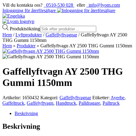
Vill du kontakta oss?
0510-530 028
eller
info@lyom.com
Inloggning för återförsäljare
Produktsökning
Hem
/
Lyftprodukter
/
Gaffellyftvagnar
/ Gaffellyftvagn AY 2500
THG Gummi 1150mm
Hem
»
Produkter
»
Gaffellyftvagn AY 2500 THG Gummi 1150mm
Gaffellyftvagn AY 2500 THG
Gummi 1150mm
Artikelnr:
1650432
Kategori:
Gaffellyftvagnar
Etiketter:
Ayerbe
,
Gaffeltruck
,
Gaffelyftvagn
,
Handtruck
,
Palldragare
,
Palltruck
Beskrivning
Beskrivning