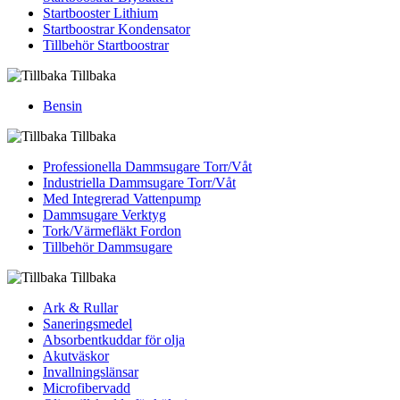
Startbooster Lithium
Startboostrar Kondensator
Tillbehör Startboostrar
Tillbaka
Bensin
Tillbaka
Professionella Dammsugare Torr/Våt
Industriella Dammsugare Torr/Våt
Med Integrerad Vattenpump
Dammsugare Verktyg
Tork/Värmefläkt Fordon
Tillbehör Dammsugare
Tillbaka
Ark & Rullar
Saneringsmedel
Absorbentkuddar för olja
Akutväskor
Invallningslänsar
Microfibervadd