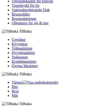
Oljespillskudde för kölsvin
Toppskydd för fat
Vattenabsorberande Duk
Brunnsfilter
Brunnstätningar
Oljelänsor för sjö & hav
Tillbaka
Gersågar
Klyvsågar
Träbandsågar
Hyvelmaskiner
Spånsugar
Kombimaskiner
Övriga Maskiner
Tillbaka
Tänger
Bits
Borr
Mät
Tillbaka