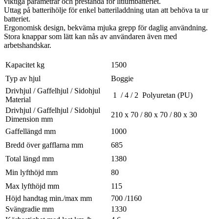
viktiga parametrar och prestanda för litiumbatteriet.
Uttag på batterihölje för enkel batteriladdning utan att behöva ta ur
batteriet.
Ergonomisk design, bekväma mjuka grepp för daglig användning.
Stora knappar som lätt kan nås av användaren även med
arbetshandskar.
Kapacitet kg
1500
Typ av hjul
Boggie
Drivhjul / Gaffelhjul / Sidohjul
1 / 4 / 2 Polyuretan (PU)
Material
Drivhjul / Gaffelhjul / Sidohjul
210 x 70 / 80 x 70 / 80 x 30
Dimension mm
Gaffellängd mm
1000
Bredd över gafflarna mm
685
Total längd mm
1380
Min lyfthöjd mm
80
Max lyfthöjd mm
115
Höjd handtag min./max mm
700 /1160
Svängradie mm
1330