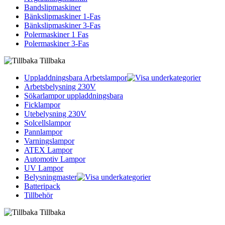
Bandslipmaskiner
Bänkslipmaskiner 1-Fas
Bänkslipmaskiner 3-Fas
Polermaskiner 1 Fas
Polermaskiner 3-Fas
Tillbaka
Uppladdningsbara Arbetslampor
Arbetsbelysning 230V
Sökarlampor uppladdningsbara
Ficklampor
Utebelysning 230V
Solcellslampor
Pannlampor
Varningslampor
ATEX Lampor
Automotiv Lampor
UV Lampor
Belysningmaster
Batteripack
Tillbehör
Tillbaka