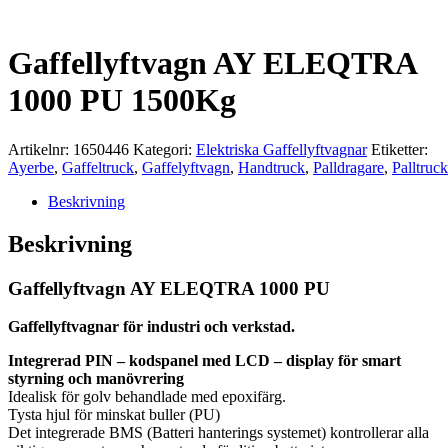
Gaffellyftvagn AY ELEQTRA
1000 PU 1500Kg
Artikelnr:
1650446
Kategori:
Elektriska Gaffellyftvagnar
Etiketter:
Ayerbe
,
Gaffeltruck
,
Gaffelyftvagn
,
Handtruck
,
Palldragare
,
Palltruck
Beskrivning
Beskrivning
Gaffellyftvagn AY ELEQTRA 1000 PU
Gaffellyftvagnar för industri och verkstad.
Integrerad PIN – kodspanel med LCD – display för smart
styrning och manövrering
Idealisk för golv behandlade med epoxifärg.
Tysta hjul för minskat buller (PU)
Det integrerade BMS (Batteri hanterings systemet) kontrollerar alla