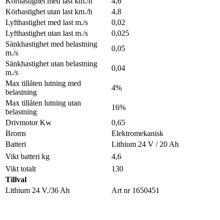
Körhastighet med last km./h
4,6
Körhastighet utan last km./h
4,8
Lyfthastighet med last m./s
0,02
Lyfthastighet utan last m./s
0,025
Sänkhastighet med belastning
0,05
m./s
Sänkhastighet utan belastning
0,04
m./s
Max tillåten lutning med
4%
belastning
Max tillåten lutning utan
16%
belastning
Drivmotor Kw
0,65
Broms
Elektromekanisk
Batteri
Lithium 24 V / 20 Ah
Vikt batteri kg
4,6
Vikt totalt
130
Tillval
Lithium 24 V./36 Ah
Art nr 1650451