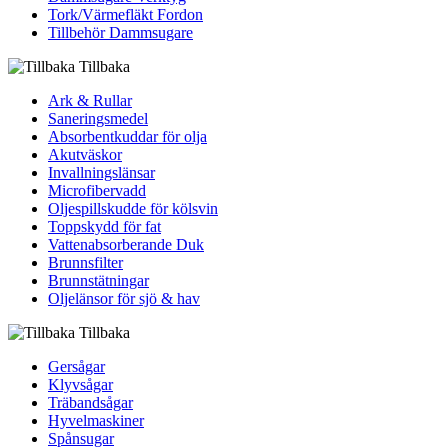
Tork/Värmefläkt Fordon
Tillbehör Dammsugare
Tillbaka
Ark & Rullar
Saneringsmedel
Absorbentkuddar för olja
Akutväskor
Invallningslänsar
Microfibervadd
Oljespillskudde för kölsvin
Toppskydd för fat
Vattenabsorberande Duk
Brunnsfilter
Brunnstätningar
Oljelänsor för sjö & hav
Tillbaka
Gersågar
Klyvsågar
Träbandsågar
Hyvelmaskiner
Spånsugar