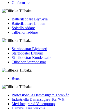
Omformare
Tillbaka
Batteriladdare Bly/Syra
Batteriladdare Lithium
Solcellsladdare
Tillbehör laddare
Tillbaka
Startboostrar Blybatteri
Startbooster Lithium
Startboostrar Kondensator
Tillbehör Startboostrar
Tillbaka
Bensin
Tillbaka
Professionella Dammsugare Torr/Våt
Industriella Dammsugare Torr/Våt
Med Integrerad Vattenpump
Dammsugare Verktyg