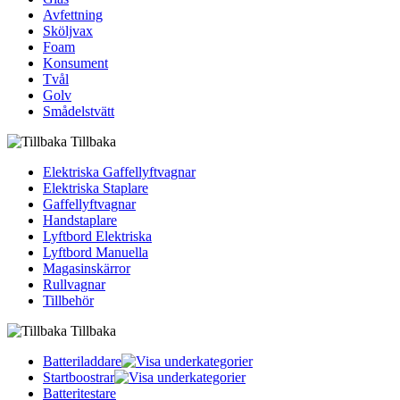
Avfettning
Sköljvax
Foam
Konsument
Tvål
Golv
Smådelstvätt
Tillbaka
Elektriska Gaffellyftvagnar
Elektriska Staplare
Gaffellyftvagnar
Handstaplare
Lyftbord Elektriska
Lyftbord Manuella
Magasinskärror
Rullvagnar
Tillbehör
Tillbaka
Batteriladdare
Startboostrar
Batteritestare