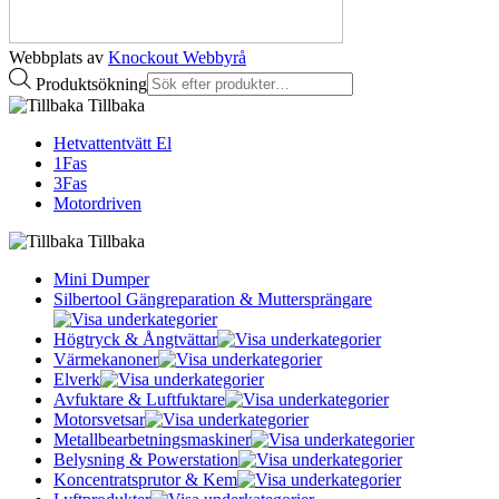
Webbplats av
Knockout Webbyrå
Produktsökning
Tillbaka
Hetvattentvätt El
1Fas
3Fas
Motordriven
Tillbaka
Mini Dumper
Silbertool Gängreparation & Muttersprängare
Högtryck & Ångtvättar
Värmekanoner
Elverk
Avfuktare & Luftfuktare
Motorsvetsar
Metallbearbetningsmaskiner
Belysning & Powerstation
Koncentratsprutor & Kem