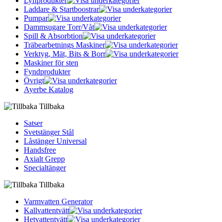
Lyftprodukter
Laddare & Startboostrar
Pumpar
Dammsugare Torr/Våt
Spill & Absorbtion
Träbearbetnings Maskiner
Verktyg, Mät, Bits & Borr
Maskiner för sten
Fyndprodukter
Övrigt
Ayerbe Katalog
Tillbaka
Satser
Svetstänger Stål
Låstänger Universal
Handsfree
Axialt Grepp
Specialtänger
Tillbaka
Varmvatten Generator
Kallvattentvätt
Hetvattentvätt