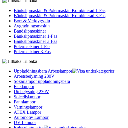
Tillbaka
Bänkslipmaskin & Polermaskin Kombinerad 1-Fas
Bänkslipmaskin & Polermaskin Kombinerad 3-Fas
Borr & Verktygsslip
Avgradningsmaskin
Bandslipmaskiner
Bänkslipmaskiner 1-Fas
Bänkslipmaskiner 3-Fas
Polermaskiner 1 Fas
Polermaskiner 3-Fas
Tillbaka
Uppladdningsbara Arbetslampor
Arbetsbelysning 230V
Sökarlampor uppladdningsbara
Ficklampor
Utebelysning 230V
Solcellslampor
Pannlampor
Varningslampor
ATEX Lampor
Automotiv Lampor
UV Lampor
Belysningmaster