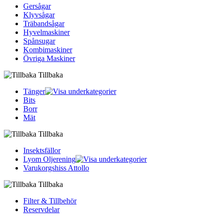
Gersågar
Klyvsågar
Träbandsågar
Hyvelmaskiner
Spånsugar
Kombimaskiner
Övriga Maskiner
Tillbaka
Tänger
Bits
Borr
Mät
Tillbaka
Insektsfällor
Lyom Oljerening
Varukorgshiss Attollo
Tillbaka
Filter & Tillbehör
Reservdelar