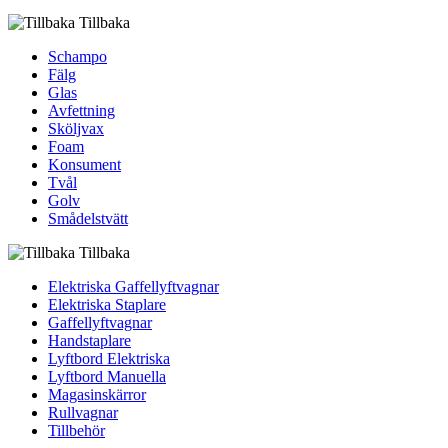
Tillbaka
Schampo
Fälg
Glas
Avfettning
Sköljvax
Foam
Konsument
Tvål
Golv
Smådelstvätt
Tillbaka
Elektriska Gaffellyftvagnar
Elektriska Staplare
Gaffellyftvagnar
Handstaplare
Lyftbord Elektriska
Lyftbord Manuella
Magasinskärror
Rullvagnar
Tillbehör