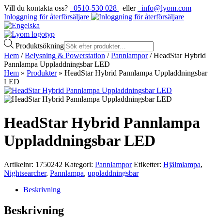
Vill du kontakta oss?
0510-530 028
eller
info@lyom.com
Inloggning för återförsäljare
Produktsökning
Hem
/
Belysning & Powerstation
/
Pannlampor
/ HeadStar Hybrid
Pannlampa Uppladdningsbar LED
Hem
»
Produkter
»
HeadStar Hybrid Pannlampa Uppladdningsbar
LED
HeadStar Hybrid Pannlampa
Uppladdningsbar LED
Artikelnr:
1750242
Kategori:
Pannlampor
Etiketter:
Hjälmlampa
,
Nightsearcher
,
Pannlampa
,
uppladdningsbar
Beskrivning
Beskrivning