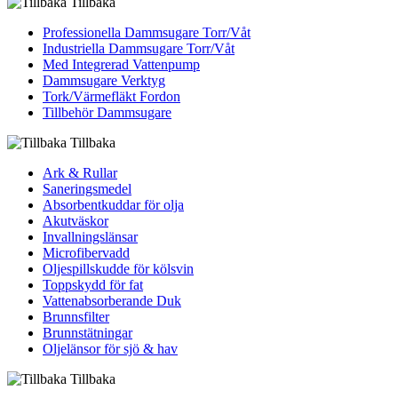
Tillbaka
Professionella Dammsugare Torr/Våt
Industriella Dammsugare Torr/Våt
Med Integrerad Vattenpump
Dammsugare Verktyg
Tork/Värmefläkt Fordon
Tillbehör Dammsugare
Tillbaka
Ark & Rullar
Saneringsmedel
Absorbentkuddar för olja
Akutväskor
Invallningslänsar
Microfibervadd
Oljespillskudde för kölsvin
Toppskydd för fat
Vattenabsorberande Duk
Brunnsfilter
Brunnstätningar
Oljelänsor för sjö & hav
Tillbaka