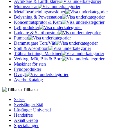
Avfuktare & Luftfuktare
Motorsvetsar
Metallbearbetningsmaskiner
Belysning & Powerstation
Koncentratsprutor & Kem
Lyftprodukter
Laddare & Startboostrar
Pumpar
Dammsugare Torr/Våt
Spill & Absorbtion
Träbearbetnings Maskiner
Verktyg, Mät, Bits & Borr
Maskiner för sten
Fyndprodukter
Övrigt
Ayerbe Katalog
Tillbaka
Satser
Svetstänger Stål
Låstänger Universal
Handsfree
Axialt Grepp
Specialtänger