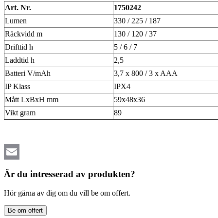
Art. Nr.
1750242
Lumen
330 / 225 / 187
Räckvidd m
130 / 120 / 37
Drifttid h
5 / 6 / 7
Laddtid h
2,5
Batteri V/mAh
3,7 x 800 / 3 x AAA
IP Klass
IPX4
Mått LxBxH mm
59x48x36
Vikt gram
89
Email
Är du intresserad av produkten?
Hör gärna av dig om du vill be om offert.
Be om offert