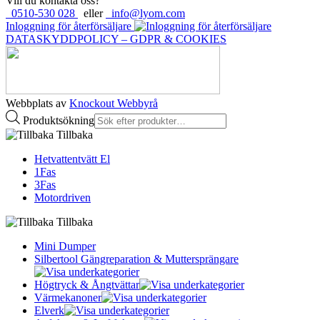
Vill du kontakta oss?
0510-530 028
eller
info@lyom.com
Inloggning för återförsäljare
DATASKYDDPOLICY – GDPR & COOKIES
Webbplats av
Knockout Webbyrå
Produktsökning
Tillbaka
Hetvattentvätt El
1Fas
3Fas
Motordriven
Tillbaka
Mini Dumper
Silbertool Gängreparation & Muttersprängare
Högtryck & Ångtvättar
Värmekanoner
Elverk