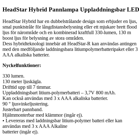
HeadStar Hybrid Pannlampa Uppladdningsbar LE
HeadStar Hybrid har en dubbelstrålande design som erbjuder en ljus,
smal punktstråle för långdistansbelysning eller ett mjukare brett flood
ljus för närområde och en kombinerad kraftfull 330-lumen, 130 m
boost ljus för belysning av stora områden.
Dess hybridteknologi innebär att HeadStar-R kan användas antingen
med den medföljande laddningsbara litiumpolymerbatteripaket eller 3
AAA alkaliska batterier.
Nyckelfunktioner:
330 lumen.
130 meter ljuskägla.
Drifttid upp till 7 timmar.
Uppladdningsbart litium-polymerbatteri – 3,7V 800 mAh.
Kan också användas med 3 x AAA alkaliska batterier.
90 ° ljusvinkeljustering.
Justerbart pannband.
Hjälmmonterbar med klämmor (ingår ej).
• Levereras med laddningsbar litium-polymer batteri eller kan
användas med 3 x AAA Alkaline
batterier (ingår ej).