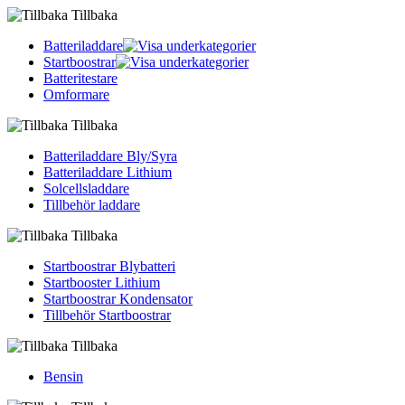
Tillbaka
Batteriladdare
Startboostrar
Batteritestare
Omformare
Tillbaka
Batteriladdare Bly/Syra
Batteriladdare Lithium
Solcellsladdare
Tillbehör laddare
Tillbaka
Startboostrar Blybatteri
Startbooster Lithium
Startboostrar Kondensator
Tillbehör Startboostrar
Tillbaka
Bensin