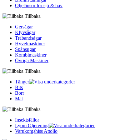
Oljelänsor för sjö & hav
Tillbaka
Gersågar
Klyvsågar
Träbandsågar
Hyvelmaskiner
Spånsugar
Kombimaskiner
Övriga Maskiner
Tillbaka
Tänger
Bits
Borr
Mät
Tillbaka
Insektsfällor
Lyom Oljerening
Varukorgshiss Attollo