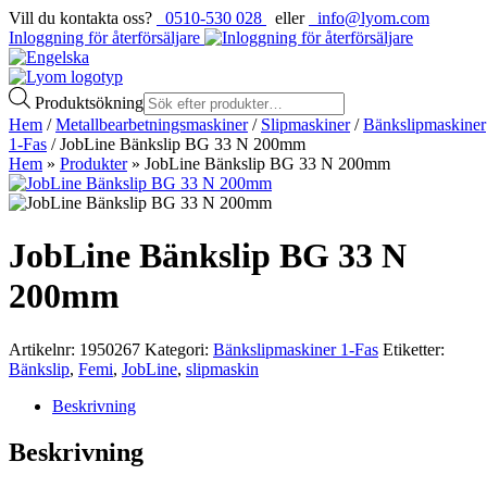
Vill du kontakta oss?
0510-530 028
eller
info@lyom.com
Inloggning för återförsäljare
Produktsökning
Hem
/
Metallbearbetningsmaskiner
/
Slipmaskiner
/
Bänkslipmaskiner
1-Fas
/ JobLine Bänkslip BG 33 N 200mm
Hem
»
Produkter
»
JobLine Bänkslip BG 33 N 200mm
JobLine Bänkslip BG 33 N
200mm
Artikelnr:
1950267
Kategori:
Bänkslipmaskiner 1-Fas
Etiketter:
Bänkslip
,
Femi
,
JobLine
,
slipmaskin
Beskrivning
Beskrivning