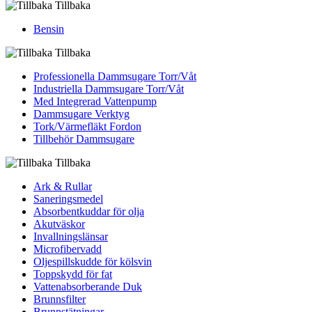
Tillbaka
Bensin
Tillbaka
Professionella Dammsugare Torr/Våt
Industriella Dammsugare Torr/Våt
Med Integrerad Vattenpump
Dammsugare Verktyg
Tork/Värmefläkt Fordon
Tillbehör Dammsugare
Tillbaka
Ark & Rullar
Saneringsmedel
Absorbentkuddar för olja
Akutväskor
Invallningslänsar
Microfibervadd
Oljespillskudde för kölsvin
Toppskydd för fat
Vattenabsorberande Duk
Brunnsfilter
Brunnstätningar