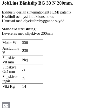
JobLine Bänkslip BG 33 N 200mm.
Exklusiv design (internationellt FEMI patent).
Kraftfull och tyst induktionsmotor.
Utrustad med olycksförebyggande skydd.
Standard utrustning:
Levereras med slipskivor 200mm.
Motor W
550
Anslutning
230
V
Slipskiva
Nej
Vit mm
Slipskiva
Ja
Grå mm
Slipskivor
Ja
ingår
Vikt Kg
14