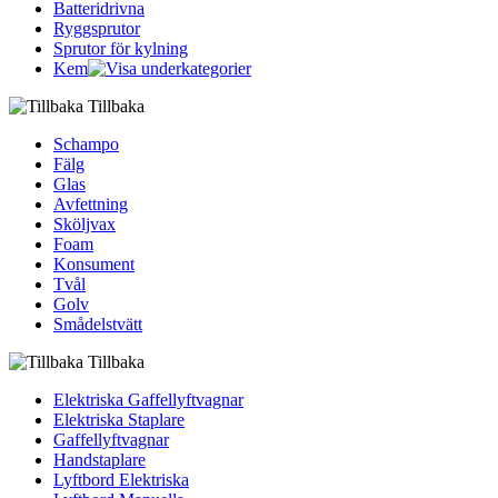
Batteridrivna
Ryggsprutor
Sprutor för kylning
Kem
Tillbaka
Schampo
Fälg
Glas
Avfettning
Sköljvax
Foam
Konsument
Tvål
Golv
Smådelstvätt
Tillbaka
Elektriska Gaffellyftvagnar
Elektriska Staplare
Gaffellyftvagnar
Handstaplare
Lyftbord Elektriska