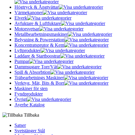
Högtryck & Ångtvättar
Värmekanoner
Elverk
Avfuktare & Luftfuktare
Motorsvetsar
Metallbearbetningsmaskiner
Belysning & Powerstation
Koncentratsprutor & Kem
Lyftprodukter
Laddare & Startboostrar
Pumpar
Dammsugare Torr/Våt
Spill & Absorbtion
Träbearbetnings Maskiner
Verktyg, Mät, Bits & Borr
Maskiner för sten
Fyndprodukter
Övrigt
Ayerbe Katalog
Tillbaka
Satser
Svetstänger Stål