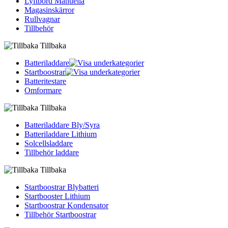
Lyftbord Manuella
Magasinskärror
Rullvagnar
Tillbehör
Tillbaka
Batteriladdare
Startboostrar
Batteritestare
Omformare
Tillbaka
Batteriladdare Bly/Syra
Batteriladdare Lithium
Solcellsladdare
Tillbehör laddare
Tillbaka
Startboostrar Blybatteri
Startbooster Lithium
Startboostrar Kondensator
Tillbehör Startboostrar