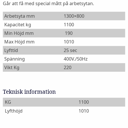
Går att få med special mått på arbetsytan.
Arbetsyta mm
1300×800
Kapacitet kg
1100
Min Höjd mm
190
Max Höjd mm
1010
Lyfttid
25 sec
Spänning
400V./50Hz
Vikt Kg
220
Teknisk information
KG
1100
Lyfthöjd
1010