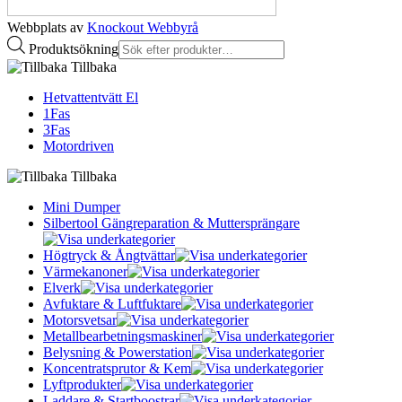
Webbplats av
Knockout Webbyrå
Produktsökning
Tillbaka
Hetvattentvätt El
1Fas
3Fas
Motordriven
Tillbaka
Mini Dumper
Silbertool Gängreparation & Muttersprängare
Högtryck & Ångtvättar
Värmekanoner
Elverk
Avfuktare & Luftfuktare
Motorsvetsar
Metallbearbetningsmaskiner
Belysning & Powerstation
Koncentratsprutor & Kem
Lyftprodukter
Laddare & Startboostrar