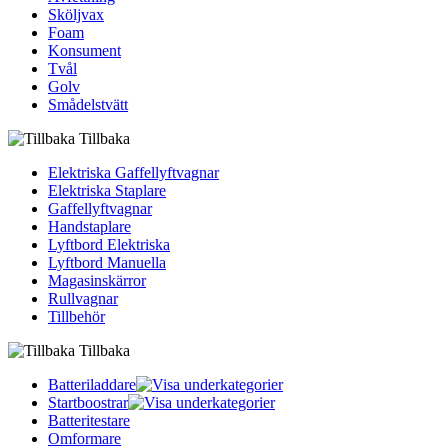
Sköljvax
Foam
Konsument
Tvål
Golv
Smådelstvätt
Tillbaka
Elektriska Gaffellyftvagnar
Elektriska Staplare
Gaffellyftvagnar
Handstaplare
Lyftbord Elektriska
Lyftbord Manuella
Magasinskärror
Rullvagnar
Tillbehör
Tillbaka
Batteriladdare
Startboostrar
Batteritestare
Omformare