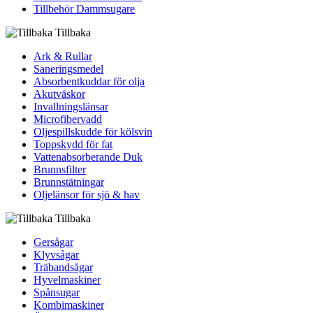
Tillbehör Dammsugare
Tillbaka
Ark & Rullar
Saneringsmedel
Absorbentkuddar för olja
Akutväskor
Invallningslänsar
Microfibervadd
Oljespillskudde för kölsvin
Toppskydd för fat
Vattenabsorberande Duk
Brunnsfilter
Brunnstätningar
Oljelänsor för sjö & hav
Tillbaka
Gersågar
Klyvsågar
Träbandsågar
Hyvelmaskiner
Spånsugar
Kombimaskiner