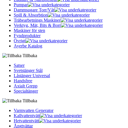
Pumpar
Dammsugare Torr/Våt
Spill & Absorbtion
Träbearbetnings Maskiner
Verktyg, Mät, Bits & Borr
Maskiner för sten
Fyndprodukter
Övrigt
Ayerbe Katalog
Tillbaka
Satser
Svetstänger Stål
Låstänger Universal
Handsfree
Axialt Grepp
Specialtänger
Tillbaka
Varmvatten Generator
Kallvattentvätt
Hetvattentvätt
Ångtvättar