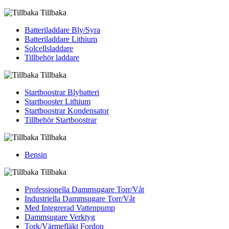
Tillbaka
Batteriladdare Bly/Syra
Batteriladdare Lithium
Solcellsladdare
Tillbehör laddare
Tillbaka
Startboostrar Blybatteri
Startbooster Lithium
Startboostrar Kondensator
Tillbehör Startboostrar
Tillbaka
Bensin
Tillbaka
Professionella Dammsugare Torr/Våt
Industriella Dammsugare Torr/Våt
Med Integrerad Vattenpump
Dammsugare Verktyg
Tork/Värmefläkt Fordon