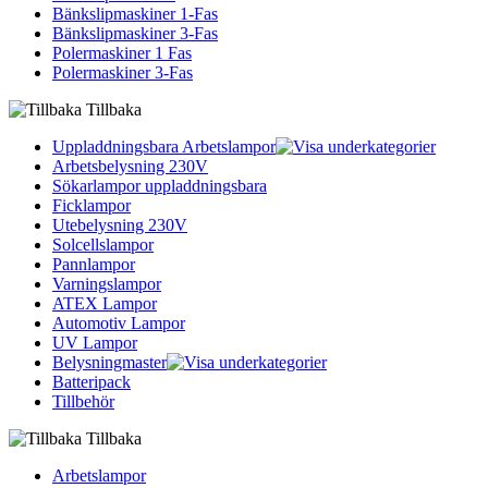
Bänkslipmaskiner 1-Fas
Bänkslipmaskiner 3-Fas
Polermaskiner 1 Fas
Polermaskiner 3-Fas
Tillbaka
Uppladdningsbara Arbetslampor
Arbetsbelysning 230V
Sökarlampor uppladdningsbara
Ficklampor
Utebelysning 230V
Solcellslampor
Pannlampor
Varningslampor
ATEX Lampor
Automotiv Lampor
UV Lampor
Belysningmaster
Batteripack
Tillbehör
Tillbaka
Arbetslampor