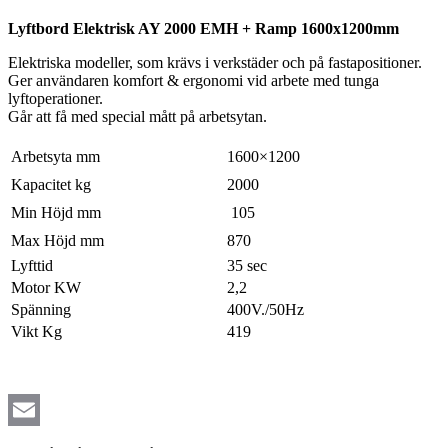
Lyftbord Elektrisk AY 2000 EMH + Ramp 1600x1200mm
Elektriska modeller, som krävs i verkstäder och på fastapositioner.
Ger användaren komfort & ergonomi vid arbete med tunga
lyftoperationer.
Går att få med special mått på arbetsytan.
Arbetsyta mm
1600×1200
Kapacitet kg
2000
Min Höjd mm
105
Max Höjd mm
870
Lyfttid
35 sec
Motor KW
2,2
Spänning
400V./50Hz
Vikt Kg
419
Email