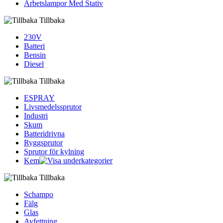
Arbetslampor Med Stativ
Tillbaka
230V
Batteri
Bensin
Diesel
Tillbaka
ESPRAY
Livsmedelssprutor
Industri
Skum
Batteridrivna
Ryggsprutor
Sprutor för kylning
Kem
Tillbaka
Schampo
Fälg
Glas
Avfettning