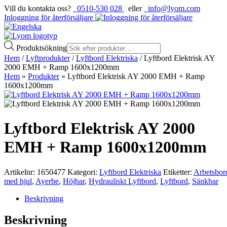
Vill du kontakta oss?
0510-530 028
eller
info@lyom.com
Inloggning för återförsäljare
Produktsökning
Hem
/
Lyftprodukter
/
Lyftbord Elektriska
/ Lyftbord Elektrisk AY
2000 EMH + Ramp 1600x1200mm
Hem
»
Produkter
»
Lyftbord Elektrisk AY 2000 EMH + Ramp
1600x1200mm
Lyftbord Elektrisk AY 2000
EMH + Ramp 1600x1200mm
Artikelnr:
1650477
Kategori:
Lyftbord Elektriska
Etiketter:
Arbetsbor
med hjul
,
Ayerbe
,
Höjbar
,
Hydrauliskt Lyftbord
,
Lyftbord
,
Sänkbar
Beskrivning
Beskrivning