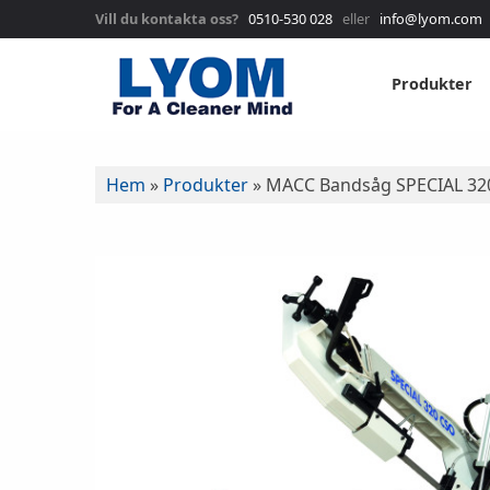
Vill du kontakta oss?
0510-530 028
eller
info@lyom.com
Produkter
Hem
»
Produkter
»
MACC Bandsåg SPECIAL 32