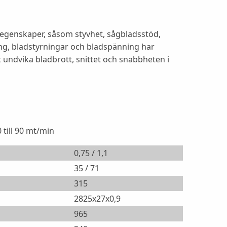
genskaper, såsom styvhet, sågbladsstöd,
g, bladstyrningar och bladspänning har
 undvika bladbrott, snittet och snabbheten i
 till 90 mt/min
0,75 / 1,1
35 / 71
315
2825x27x0,9
965