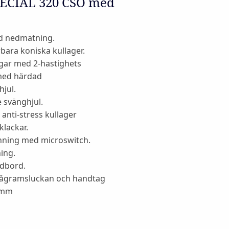
ECIAL 320 CSO med
rd nedmatning.
rbara koniska kullager.
gar med 2-hastighets
 med härdad
hjul.
 svänghjul.
anti-stress kullager
klackar.
nning med microswitch.
ing.
ödbord.
sågramsluckan och handtag
2 mm