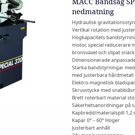
MACC Bandsåg SP
nedmatning
Hydraulisk gravitationssty
Vertikal rotation med juste
Högkapacitets bandstyrnin
motor, special reducerare
bronsväxel och slipat snäck
Dimensionerade anpassade
Starka bandstyrningar med 
med justerbara hårdmetall 
Elektro-magnetisk bladspä
Skruvstycke med snabblåsn
Brett roterbart material st
Säkerhetsanordningar på 
Kapbredd/materialspill 1,
Kapar 0° – 60° Höger
Justerbart anhåll