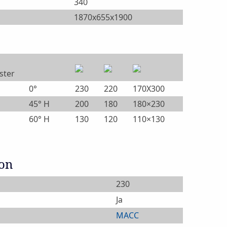
340
1870x655x1900
ster
0°
230
220
170X300
45° H
200
180
180×230
60° H
130
120
110×130
ion
230
Ja
MACC