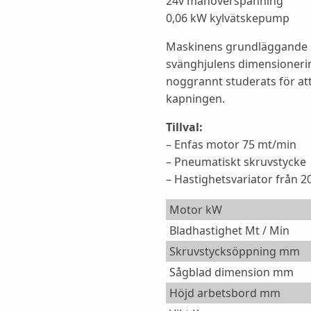
24v manöverspänning
0,06 kW kylvätskepump
Maskinens grundläggande e
svänghjulens dimensionerin
noggrannt studerats för att
kapningen.
Tillval:
– Enfas motor 75 mt/min
– Pneumatiskt skruvstycke
– Hastighetsvariator från 20
Motor kW
Bladhastighet Mt / Min
Skruvstycksöppning mm
Sågblad dimension mm
Höjd arbetsbord mm