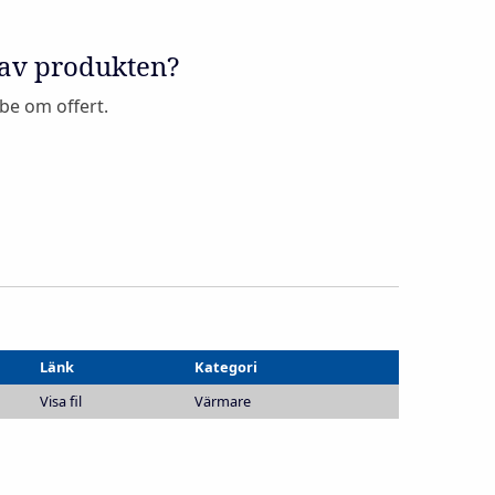
 av produkten?
 be om offert.
Länk
Kategori
Visa fil
Värmare