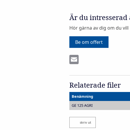
Är du intresserad
Hör gärna av dig om du vill
Be om offert
Email
Relaterade filer
Benämning
GE 125 AGRI
skriv ut