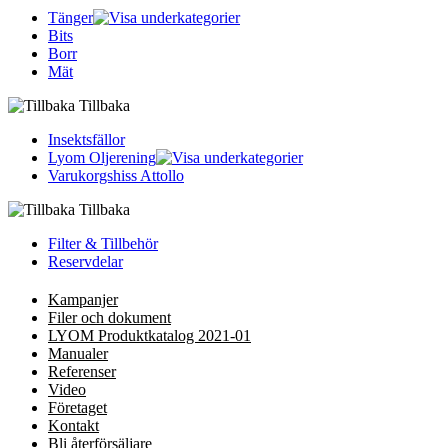
Tänger
Bits
Borr
Mät
Tillbaka
Insektsfällor
Lyom Oljerening
Varukorgshiss Attollo
Tillbaka
Filter & Tillbehör
Reservdelar
Kampanjer
Filer och dokument
LYOM Produktkatalog 2021-01
Manualer
Referenser
Video
Företaget
Kontakt
Bli återförsäljare