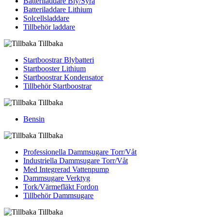
Batteriladdare Bly/Syra
Batteriladdare Lithium
Solcellsladdare
Tillbehör laddare
Tillbaka
Startboostrar Blybatteri
Startbooster Lithium
Startboostrar Kondensator
Tillbehör Startboostrar
Tillbaka
Bensin
Tillbaka
Professionella Dammsugare Torr/Våt
Industriella Dammsugare Torr/Våt
Med Integrerad Vattenpump
Dammsugare Verktyg
Tork/Värmefläkt Fordon
Tillbehör Dammsugare
Tillbaka