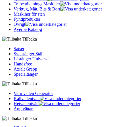
Träbearbetnings Maskiner
Verktyg, Mät, Bits & Borr
Maskiner för sten
Fyndprodukter
Övrigt
Ayerbe Katalog
Tillbaka
Satser
Svetstänger Stål
Låstänger Universal
Handsfree
Axialt Grepp
Specialtänger
Tillbaka
Varmvatten Generator
Kallvattentvätt
Hetvattentvätt
Ångtvättar
Tillbaka