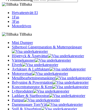
Tillbaka
Hetvattentvätt El
1Fas
3Fas
Motordriven
Tillbaka
Mini Dumper
Silbertool Gängreparation & Muttersprängare
Högtryck & Ångtvättar
Värmekanoner
Elverk
Avfuktare & Luftfuktare
Motorsvetsar
Metallbearbetningsmaskiner
Belysning & Powerstation
Koncentratsprutor & Kem
Lyftprodukter
Laddare & Startboostrar
Pumpar
Dammsugare Torr/Våt
Spill & Absorbtion