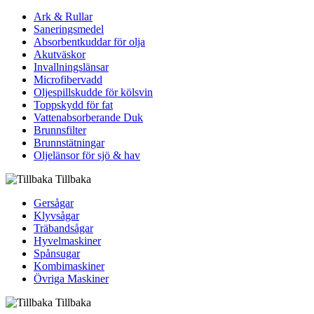
Ark & Rullar
Saneringsmedel
Absorbentkuddar för olja
Akutväskor
Invallningslänsar
Microfibervadd
Oljespillskudde för kölsvin
Toppskydd för fat
Vattenabsorberande Duk
Brunnsfilter
Brunnstätningar
Oljelänsor för sjö & hav
Tillbaka
Gersågar
Klyvsågar
Träbandsågar
Hyvelmaskiner
Spånsugar
Kombimaskiner
Övriga Maskiner
Tillbaka