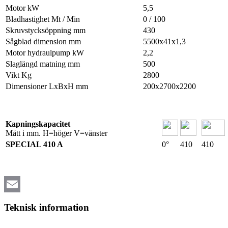
Motor kW
5,5
Bladhastighet Mt / Min
0 / 100
Skruvstycksöppning mm
430
Sågblad dimension mm
5500x41x1,3
Motor hydraulpump kW
2,2
Slaglängd matning mm
500
Vikt Kg
2800
Dimensioner LxBxH mm
200x2700x2200
Kapningskapacitet
Mått i mm. H=höger V=vänster
SPECIAL 410 A
0°
410
410
Email
Teknisk information