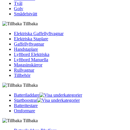
Tvål
Golv
Smådelstvätt
Tillbaka
Elektriska Gaffellyftvagnar
Elektriska Staplare
Gaffellyftvagnar
Handstaplare
Lyftbord Elektriska
Lyftbord Manuella
Magasinskärror
Rullvagnar
Tillbehör
Tillbaka
Batteriladdare
Startboostrar
Batteritestare
Omformare
Tillbaka