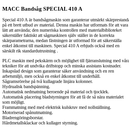
MACC Bandsåg SPECIAL 410 A
Special 410 A är bandsågmaskin som garanterar utmärkt skärprestand
på ett brett utbud av material. Denna maskin har utformats för att vara
lätt att använda; den numeriska kontrollen med materialbiblioteket
säkerställer faktiskt att sågmaskinen själv ställer in de korrekta
skärparametrarna, medan fästningen är utformad för att säkerställa
enkel åtkomst till maskinen. Special 410 A erbjuds också med en
särskilt rik standardutrustning .
PLC maskin med pekskärm och möjlighet till fjärranslutning med vår
tekniker för att undvika driftstopp och minska assistans kostnader.
Inkapslad design som garanterar säker användning och en ren
arbetsmiljö, men också en enkel åtkomst till underhåll.
Sågramsrörelse på två kullagrade linjära kolonner.
Hydrualisk bandspänning.
Automatisk nedmatning beroende på material och tjocklek.
Automatisk placering bladstyrningen för att få de så nära materialet
som möjligt.
Frammatning med med elektrisk kulskruv med nollställning.
Motoriserad spånutmatning.
Bladrengöringsborstar.
Hårdmetallsklackar och kullager styrning.