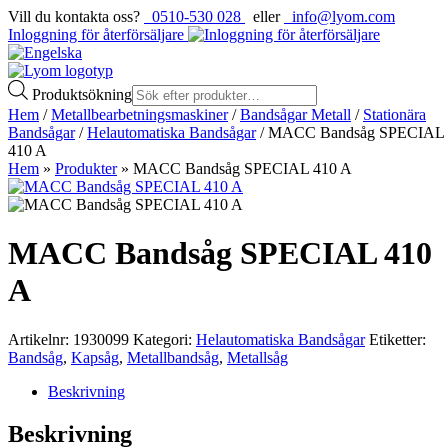
Vill du kontakta oss?
0510-530 028
eller
info@lyom.com
Inloggning för återförsäljare
Produktsökning
Hem
/
Metallbearbetningsmaskiner
/
Bandsågar Metall
/
Stationära
Bandsågar
/
Helautomatiska Bandsågar
/ MACC Bandsåg SPECIAL
410 A
Hem
»
Produkter
»
MACC Bandsåg SPECIAL 410 A
MACC Bandsåg SPECIAL 410
A
Artikelnr:
1930099
Kategori:
Helautomatiska Bandsågar
Etiketter:
Bandsåg
,
Kapsåg
,
Metallbandsåg
,
Metallsåg
Beskrivning
Beskrivning