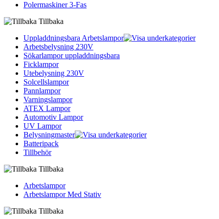
Polermaskiner 3-Fas
Tillbaka
Uppladdningsbara Arbetslampor
Arbetsbelysning 230V
Sökarlampor uppladdningsbara
Ficklampor
Utebelysning 230V
Solcellslampor
Pannlampor
Varningslampor
ATEX Lampor
Automotiv Lampor
UV Lampor
Belysningmaster
Batteripack
Tillbehör
Tillbaka
Arbetslampor
Arbetslampor Med Stativ
Tillbaka