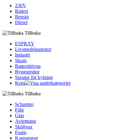
230V
Batteri
Bensin
Diesel
Tillbaka
ESPRAY
Livsmedelssprutor
Industri
Skum
Batteridrivna
Ryggsprutor
Sprutor för kylning
Kem
Tillbaka
Schampo
Fälg
Glas
Avfettning
Sköljvax
Foam
Konsument