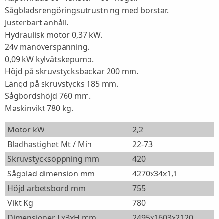
Sågbladsrengöringsutrustning med borstar.
Justerbart anhåll.
Hydraulisk motor 0,37 kW.
24v manöverspänning.
0,09 kW kylvätskepump.
Höjd på skruvstycksbackar 200 mm.
Längd på skruvstycks 185 mm.
Sågbordshöjd 760 mm.
Maskinvikt 780 kg.
Motor kW
2,2
Bladhastighet Mt / Min
22-73
Skruvstycksöppning mm
420
Sågblad dimension mm
4270x34x1,1
Höjd arbetsbord mm
755
Vikt Kg
780
Dimensioner LxBxH mm
2495x1603x2120