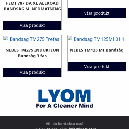
FEMI 787 DA XL ALLROAD
BANDSÅG M. NEDMATNING
Visa produkt
Visa produkt
NEBES TM275 INDUKTION
NEBES TM125 MI Bandsåg
Bandsåg 3 fas
Visa produkt
Visa produkt
Vill du kontakta oss?
0510-530 028
eller
info@lyom.com