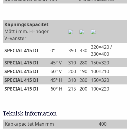
Kapningskapacitet
Mått i mm. H=höger
V=vänster
320×420 /
SPECIAL 415 DI
0°
350
330
330×400
SPECIAL 415 DI
45° V
310
280
150×320
SPECIAL 415 DI
60° V
200
190
100×210
SPECIAL 415 DI
45° H
310
280
150×320
SPECIAL 415 DI
60° H
215
200
100×220
Teknisk information
Kapkapacitet Max mm
400