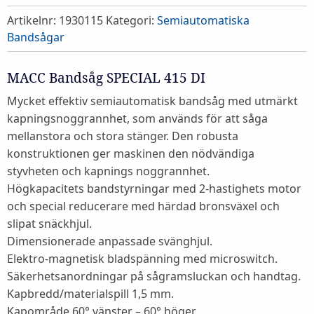
Artikelnr:
1930115
Kategori:
Semiautomatiska
Bandsågar
MACC Bandsåg SPECIAL 415 DI
Mycket effektiv semiautomatisk bandsåg med utmärkt
kapningsnoggrannhet, som används för att såga
mellanstora och stora stänger. Den robusta
konstruktionen ger maskinen den nödvändiga
styvheten och kapnings noggrannhet.
Högkapacitets bandstyrningar med 2-hastighets motor
och special reducerare med härdad bronsväxel och
slipat snäckhjul.
Dimensionerade anpassade svänghjul.
Elektro-magnetisk bladspänning med microswitch.
Säkerhetsanordningar på sågramsluckan och handtag.
Kapbredd/materialspill 1,5 mm.
Kapområde 60° vänster – 60° höger.