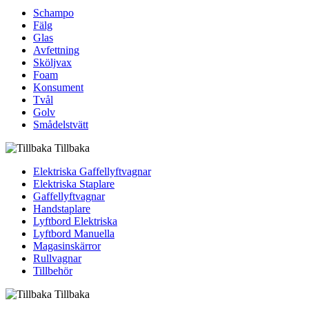
Schampo
Fälg
Glas
Avfettning
Sköljvax
Foam
Konsument
Tvål
Golv
Smådelstvätt
Tillbaka
Elektriska Gaffellyftvagnar
Elektriska Staplare
Gaffellyftvagnar
Handstaplare
Lyftbord Elektriska
Lyftbord Manuella
Magasinskärror
Rullvagnar
Tillbehör
Tillbaka