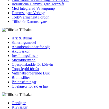
Industriella Dammsugare Torr/Våt
Med Integrerad Vattenpump
Dammsugare Verktyg
Tork/Värmefläkt Fordon
Tillbehör Dammsugare
Tillbaka
Ark & Rullar
Saneringsmedel
Absorbentkuddar för olja
Akutväskor
Invallningslänsar
Microfibervadd
Oljespillskudde för kölsvin
Toppskydd för fat
Vattenabsorberande Duk
Brunnsfilter
Brunnstätningar
Oljelänsor för sjö & hav
Tillbaka
Gersågar
Klyvsågar