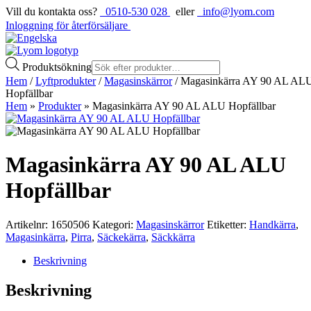
Vill du kontakta oss?
0510-530 028
eller
info@lyom.com
Inloggning för återförsäljare
Produktsökning
Hem
/
Lyftprodukter
/
Magasinskärror
/ Magasinkärra AY 90 AL AL
Hopfällbar
Hem
»
Produkter
»
Magasinkärra AY 90 AL ALU Hopfällbar
Magasinkärra AY 90 AL ALU
Hopfällbar
Artikelnr:
1650506
Kategori:
Magasinskärror
Etiketter:
Handkärra
,
Magasinkärra
,
Pirra
,
Säckekärra
,
Säckkärra
Beskrivning
Beskrivning