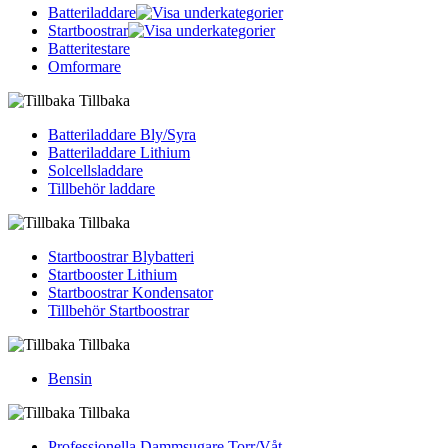
Batteriladdare
Startboostrar
Batteritestare
Omformare
Tillbaka
Batteriladdare Bly/Syra
Batteriladdare Lithium
Solcellsladdare
Tillbehör laddare
Tillbaka
Startboostrar Blybatteri
Startbooster Lithium
Startboostrar Kondensator
Tillbehör Startboostrar
Tillbaka
Bensin
Tillbaka
Professionella Dammsugare Torr/Våt