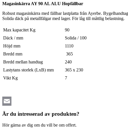
Magasinkärra AY 90 AL ALU Hopfällbar
Robust magasinkärra med fällbar lastplatta från Ayerbe. Bygelhandtag
Solida däck på metallfälgar med lager. För låg till måttlig belastning.
Max kapacitet Kg
90
Däck / mm
Solida / 100
Höjd mm
1110
Bredd mm
365
Bredd mellan handtag
240
Lastytans storlek (LxB) mm
365 x 230
Vikt Kg
7
Email
Är du intresserad av produkten?
Hör gärna av dig om du vill be om offert.