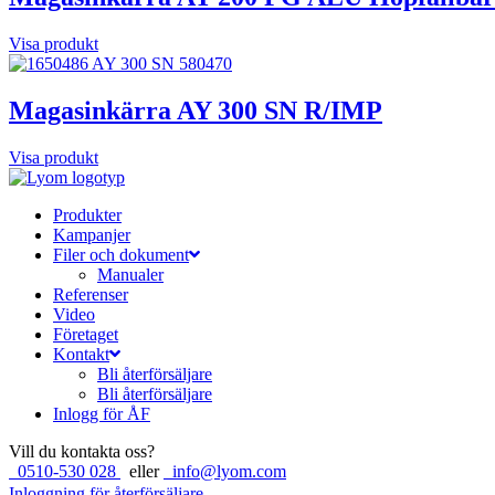
Visa produkt
Magasinkärra AY 300 SN R/IMP
Visa produkt
Produkter
Kampanjer
Filer och dokument
Manualer
Referenser
Video
Företaget
Kontakt
Bli återförsäljare
Bli återförsäljare
Inlogg för ÅF
Vill du kontakta oss?
0510-530 028
eller
info@lyom.com
Inloggning för återförsäljare