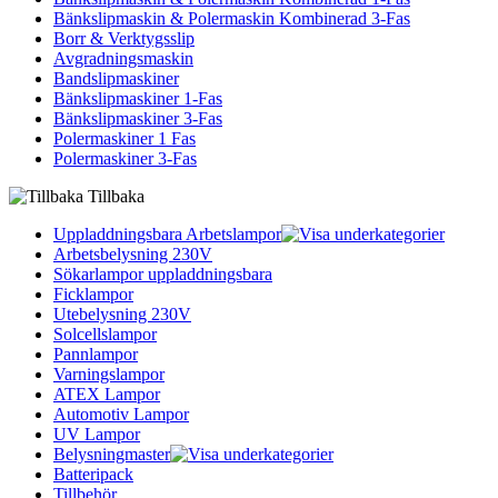
Bänkslipmaskin & Polermaskin Kombinerad 3-Fas
Borr & Verktygsslip
Avgradningsmaskin
Bandslipmaskiner
Bänkslipmaskiner 1-Fas
Bänkslipmaskiner 3-Fas
Polermaskiner 1 Fas
Polermaskiner 3-Fas
Tillbaka
Uppladdningsbara Arbetslampor
Arbetsbelysning 230V
Sökarlampor uppladdningsbara
Ficklampor
Utebelysning 230V
Solcellslampor
Pannlampor
Varningslampor
ATEX Lampor
Automotiv Lampor
UV Lampor
Belysningmaster
Batteripack
Tillbehör