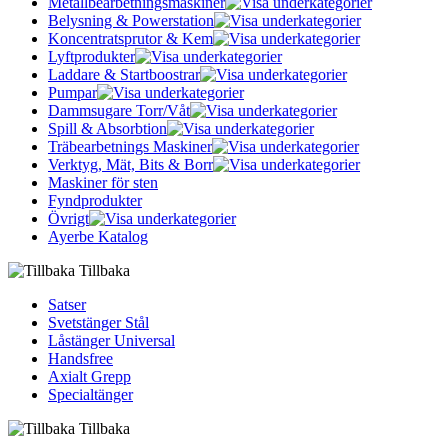
Metallbearbetningsmaskiner
Belysning & Powerstation
Koncentratsprutor & Kem
Lyftprodukter
Laddare & Startboostrar
Pumpar
Dammsugare Torr/Våt
Spill & Absorbtion
Träbearbetnings Maskiner
Verktyg, Mät, Bits & Borr
Maskiner för sten
Fyndprodukter
Övrigt
Ayerbe Katalog
Tillbaka
Satser
Svetstänger Stål
Låstänger Universal
Handsfree
Axialt Grepp
Specialtänger
Tillbaka