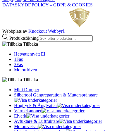
DATASKYDDPOLICY – GDPR & COOKIES
Webbplats av
Knockout Webbyrå
Produktsökning
Tillbaka
Hetvattentvätt El
1Fas
3Fas
Motordriven
Tillbaka
Mini Dumper
Silbertool Gängreparation & Muttersprängare
Högtryck & Ångtvättar
Värmekanoner
Elverk
Avfuktare & Luftfuktare
Motorsvetsar