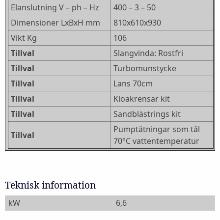
Elanslutning V – ph – Hz
400 – 3 – 50
Dimensioner LxBxH mm
810x610x930
Vikt Kg
106
Tillval
Slangvinda: Rostfri
Tillval
Turbomunstycke
Tillval
Lans 70cm
Tillval
Kloakrensar kit
Tillval
Sandblästrings kit
Pumptätningar som tål
Tillval
70°C vattentemperatur
Teknisk information
kW
6,6