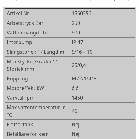
Artikel Nr.
1560356
Arbetstryck Bar
250
Vattenmängd Lt/h
900
Interpump
IP 47
Slangstorlek ” / Längd m
5/16 – 10
Munstycke, Grader° /
25/0,4
Storlek mm
Koppling
M22/1/4″F
Motoreffekt kW
6,6
Varvtal rpm
1450
Max vattentemperatur in
40
°C
Flottörtank
Nej
Behållare för kem
Nej