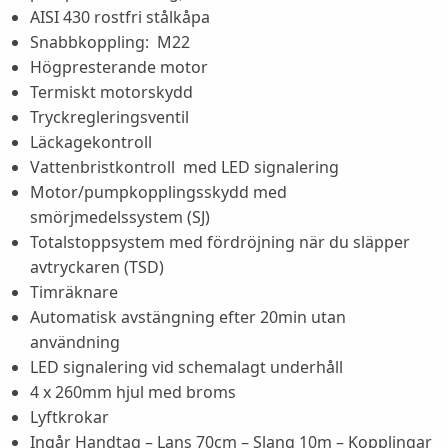
AISI 430 rostfri stålkåpa
Snabbkoppling: M22
Högpresterande motor
Termiskt motorskydd
Tryckregleringsventil
Läckagekontroll
Vattenbristkontroll med LED signalering
Motor/pumpkopplingsskydd med
smörjmedelssystem (SJ)
Totalstoppsystem med fördröjning när du släpper
avtryckaren (TSD)
Timräknare
Automatisk avstängning efter 20min utan
användning
LED signalering vid schemalagt underhåll
4 x 260mm hjul med broms
Lyftkrokar
Ingår Handtag – Lans 70cm – Slang 10m – Kopplingar