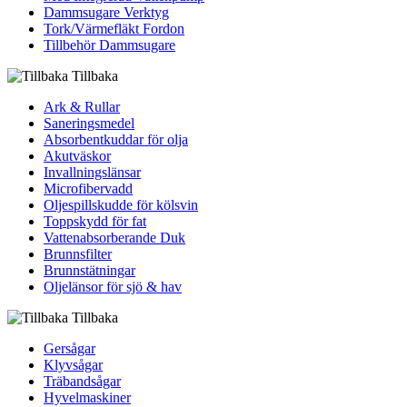
Dammsugare Verktyg
Tork/Värmefläkt Fordon
Tillbehör Dammsugare
Tillbaka
Ark & Rullar
Saneringsmedel
Absorbentkuddar för olja
Akutväskor
Invallningslänsar
Microfibervadd
Oljespillskudde för kölsvin
Toppskydd för fat
Vattenabsorberande Duk
Brunnsfilter
Brunnstätningar
Oljelänsor för sjö & hav
Tillbaka
Gersågar
Klyvsågar
Träbandsågar
Hyvelmaskiner