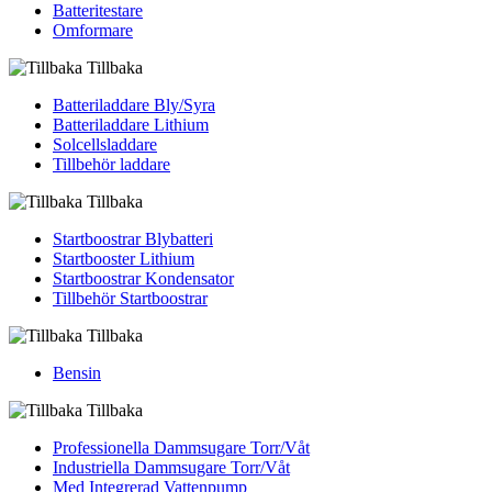
Batteritestare
Omformare
Tillbaka
Batteriladdare Bly/Syra
Batteriladdare Lithium
Solcellsladdare
Tillbehör laddare
Tillbaka
Startboostrar Blybatteri
Startbooster Lithium
Startboostrar Kondensator
Tillbehör Startboostrar
Tillbaka
Bensin
Tillbaka
Professionella Dammsugare Torr/Våt
Industriella Dammsugare Torr/Våt
Med Integrerad Vattenpump