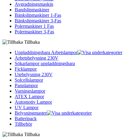
Avgradningsmaskin
Bandslipmaskiner
Bänkslipmaskiner 1-Fas
Bänkslipmaskiner 3-Fas
Polermaskiner 1 Fas
Polermaskiner 3-Fas
Tillbaka
Uppladdningsbara Arbetslampor
Arbetsbelysning 230V
Sökarlampor uppladdningsbara
Ficklampor
Utebelysning 230V
Solcellslampor
Pannlampor
Varningslampor
ATEX Lampor
Automotiv Lampor
UV Lampor
Belysningmaster
Batteripack
Tillbehör
Tillbaka