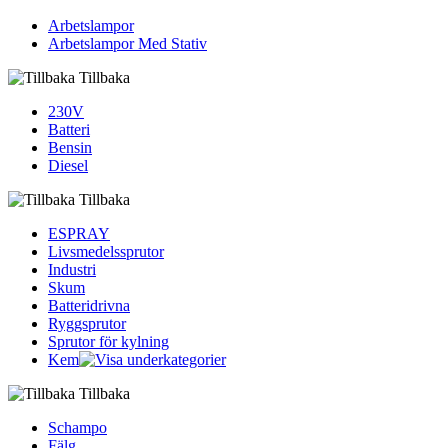
Arbetslampor
Arbetslampor Med Stativ
Tillbaka
230V
Batteri
Bensin
Diesel
Tillbaka
ESPRAY
Livsmedelssprutor
Industri
Skum
Batteridrivna
Ryggsprutor
Sprutor för kylning
Kem
Tillbaka
Schampo
Fälg