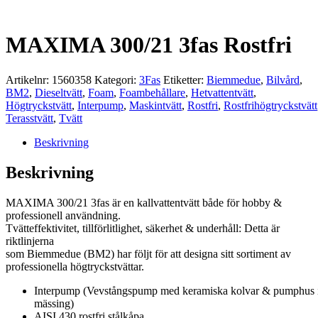
MAXIMA 300/21 3fas Rostfri
Artikelnr:
1560358
Kategori:
3Fas
Etiketter:
Biemmedue
,
Bilvård
,
BM2
,
Dieseltvätt
,
Foam
,
Foambehållare
,
Hetvattentvätt
,
Högtryckstvätt
,
Interpump
,
Maskintvätt
,
Rostfri
,
Rostfrihögtryckstvätt
Terasstvätt
,
Tvätt
Beskrivning
Beskrivning
MAXIMA 300/21 3fas är en kallvattentvätt både för hobby &
professionell användning.
Tvätteffektivitet, tillförlitlighet, säkerhet & underhåll: Detta är
riktlinjerna
som Biemmedue (BM2) har följt för att designa sitt sortiment av
professionella högtryckstvättar.
Interpump (Vevstångspump med keramiska kolvar & pumphus 
mässing)
AISI 430 rostfri stålkåpa