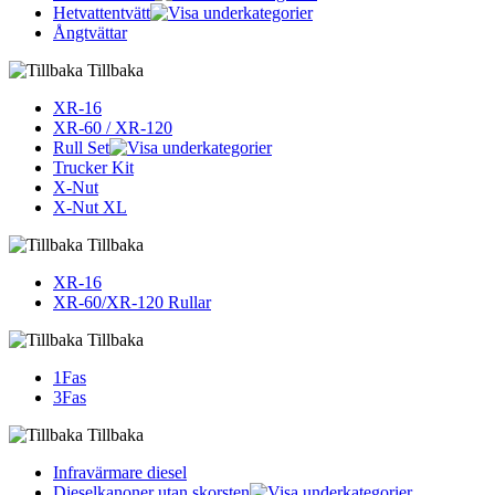
Hetvattentvätt
Ångtvättar
Tillbaka
XR-16
XR-60 / XR-120
Rull Set
Trucker Kit
X-Nut
X-Nut XL
Tillbaka
XR-16
XR-60/XR-120 Rullar
Tillbaka
1Fas
3Fas
Tillbaka
Infravärmare diesel
Dieselkanoner utan skorsten