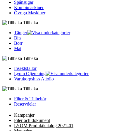
Spånsugar
Kombimaskiner
Övriga Maskiner
Tillbaka
Tänger
Bits
Borr
Mät
Tillbaka
Insektsfällor
Lyom Oljerening
Varukorgshiss Attollo
Tillbaka
Filter & Tillbehör
Reservdelar
Kampanjer
Filer och dokument
LYOM Produktkatalog 2021-01
Manualer