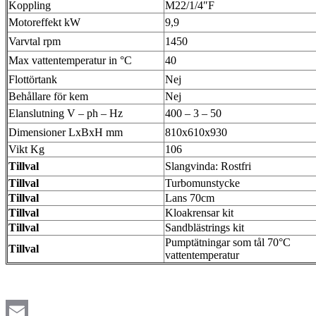
Koppling
M22/1/4″F
Motoreffekt kW
9,9
Varvtal rpm
1450
Max vattentemperatur in °C
40
Flottörtank
Nej
Behållare för kem
Nej
Elanslutning V – ph – Hz
400 – 3 – 50
Dimensioner LxBxH mm
810x610x930
Vikt Kg
106
Tillval
Slangvinda: Rostfri
Tillval
Turbomunstycke
Tillval
Lans 70cm
Tillval
Kloakrensar kit
Tillval
Sandblästrings kit
Pumptätningar som tål 70°C
Tillval
vattentemperatur