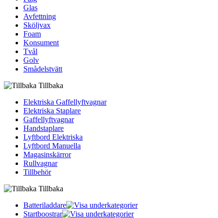
Glas
Avfettning
Sköljvax
Foam
Konsument
Tvål
Golv
Smådelstvätt
Tillbaka
Elektriska Gaffellyftvagnar
Elektriska Staplare
Gaffellyftvagnar
Handstaplare
Lyftbord Elektriska
Lyftbord Manuella
Magasinskärror
Rullvagnar
Tillbehör
Tillbaka
Batteriladdare
Startboostrar