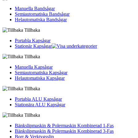
Manuella Bandsågar
Semiautomatiska Bandsågar
Helautomatiska Bandsågar
Tillbaka
Portabla Kapsågar
Stationär Kapsågar
Tillbaka
Manuella Kapsågar
Semiautomatiska Kapsågar
Helautomatiska Kapsågar
Tillbaka
Portabla ALU Kapsågar
Stationära ALU Kapsågar
Tillbaka
Bänkslipmaskin & Polermaskin Kombinerad 1-Fas
Bänkslipmaskin & Polermaskin Kombinerad 3-Fas
Borr & Verktygsslip