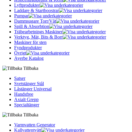
Lyftprodukter
Laddare & Startboostrar
Pumpar
Dammsugare Torr/Våt
Spill & Absorbtion
Träbearbetnings Maskiner
Verktyg, Mät, Bits & Borr
Maskiner för sten
Fyndprodukter
Övrigt
Ayerbe Katalog
Tillbaka
Satser
Svetstänger Stål
Låstänger Universal
Handsfree
Axialt Grepp
Specialtänger
Tillbaka
Varmvatten Generator
Kallvattentvätt