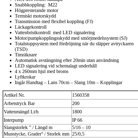
Snabbkoppling: M22
Högpresterande motor
Termiskt motorskydd
Transmission med flexibel koppling (FJ)
Läckagekontroll
Vattenbristkontroll med LED signalering
Motor/pumpkopplingsskydd med smörjmedelssystem (SJ)
Totalstoppsystem med fördröjning när du släpper avtryckaren
(TSD)
Timräknare
Automatisk avstängning efter 20min utan användning
LED signalering vid schemalagt underhåll
4 x 260mm hjul med broms
Lyftkrokar
Ingår Handtag – Lans 70cm – Slang 10m – Kopplingar
Artikel Nr.
1560358
Arbetstryck Bar
200
Vattenmängd Lt/h
1800
Interpump
IP 66
Slangstorlek ” / Längd m
5/16 – 10
Munstycke, Grader° / Storlek mm
25/0,5