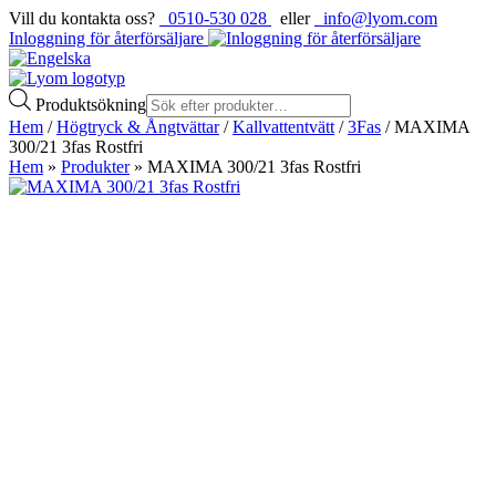
Vill du kontakta oss?
0510-530 028
eller
info@lyom.com
Inloggning för återförsäljare
Produktsökning
Hem
/
Högtryck & Ångtvättar
/
Kallvattentvätt
/
3Fas
/ MAXIMA
300/21 3fas Rostfri
Hem
»
Produkter
»
MAXIMA 300/21 3fas Rostfri