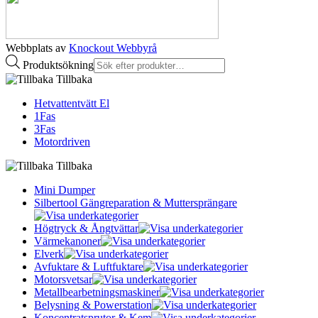
Webbplats av
Knockout Webbyrå
Produktsökning
Tillbaka
Hetvattentvätt El
1Fas
3Fas
Motordriven
Tillbaka
Mini Dumper
Silbertool Gängreparation & Muttersprängare
Högtryck & Ångtvättar
Värmekanoner
Elverk
Avfuktare & Luftfuktare
Motorsvetsar
Metallbearbetningsmaskiner
Belysning & Powerstation
Koncentratsprutor & Kem