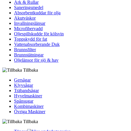
Ark & Rullar
Saneringsmedel
Absorbentkuddar för olja
Akutväskor
Invallningslänsar
Microfibervadd
Oljespillskudde för kölsvin
Toppskydd för fat
Vattenabsorberande Duk
Brunnsfilter
Brunnstätningar
Oljelänsor för sjö & hav
Tillbaka
Gersågar
Klyvsågar
Träbandsågar
Hyvelmaskiner
Spånsugar
Kombimaskiner
Övriga Maskiner
Tillbaka