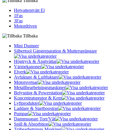
Tillbaka
Hetvattentvätt El
1Fas
3Fas
Motordriven
Tillbaka
Mini Dumper
Silbertool Gängreparation & Muttersprängare
Högtryck & Ångtvättar
Värmekanoner
Elverk
Avfuktare & Luftfuktare
Motorsvetsar
Metallbearbetningsmaskiner
Belysning & Powerstation
Koncentratsprutor & Kem
Lyftprodukter
Laddare & Startboostrar
Pumpar
Dammsugare Torr/Våt
Spill & Absorbtion
Träbearbetnings Maskiner