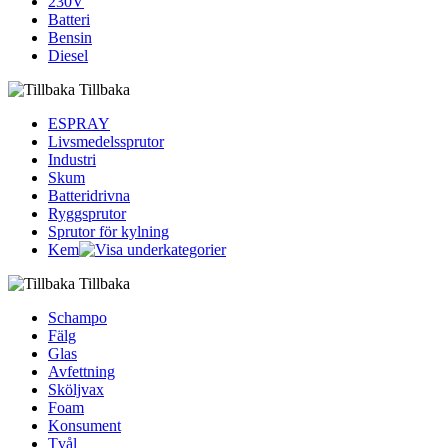
230V
Batteri
Bensin
Diesel
Tillbaka
ESPRAY
Livsmedelssprutor
Industri
Skum
Batteridrivna
Ryggsprutor
Sprutor för kylning
Kem
Tillbaka
Schampo
Fälg
Glas
Avfettning
Sköljvax
Foam
Konsument
Tvål