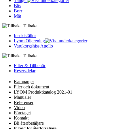
Tänger
Bits
Borr
Mät
Tillbaka
Insektsfällor
Lyom Oljerening
Varukorgshiss Attollo
Tillbaka
Filter & Tillbehör
Reservdelar
Kampanjer
Filer och dokument
LYOM Produktkatalog 2021-01
Manualer
Referenser
Video
Företaget
Kontakt
Bli återförsäljare
Inlogg för återförsäljare