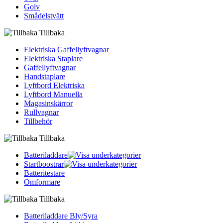
Golv
Smådelstvätt
Tillbaka
Elektriska Gaffellyftvagnar
Elektriska Staplare
Gaffellyftvagnar
Handstaplare
Lyftbord Elektriska
Lyftbord Manuella
Magasinskärror
Rullvagnar
Tillbehör
Tillbaka
Batteriladdare
Startboostrar
Batteritestare
Omformare
Tillbaka
Batteriladdare Bly/Syra