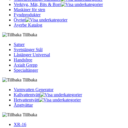
Verktyg, Mät, Bits & Borr
Maskiner för sten
Fyndprodukter
Övrigt
Ayerbe Katalog
Tillbaka
Satser
Svetstänger Stål
Låstänger Universal
Handsfree
Axialt Grepp
Specialtänger
Tillbaka
Varmvatten Generator
Kallvattentvätt
Hetvattentvätt
Ångtvättar
Tillbaka
XR-16