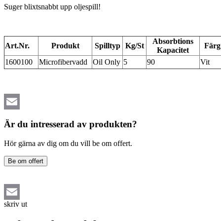
Suger blixtsnabbt upp oljespill!
Absorbtions
Art.Nr.
Produkt
Spilltyp
Kg/St
Färg
Kapacitet
1600100
Microfibervadd
Oil Only
5
90
Vit
Email
Är du intresserad av produkten?
Hör gärna av dig om du vill be om offert.
Be om offert
skriv ut
Email