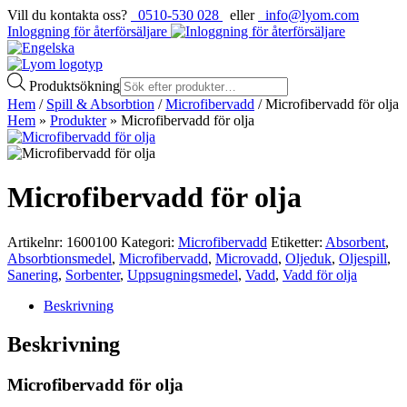
Vill du kontakta oss?
0510-530 028
eller
info@lyom.com
Inloggning för återförsäljare
Produktsökning
Hem
/
Spill & Absorbtion
/
Microfibervadd
/ Microfibervadd för olja
Hem
»
Produkter
»
Microfibervadd för olja
Microfibervadd för olja
Artikelnr:
1600100
Kategori:
Microfibervadd
Etiketter:
Absorbent
,
Absorbtionsmedel
,
Microfibervadd
,
Microvadd
,
Oljeduk
,
Oljespill
,
Sanering
,
Sorbenter
,
Uppsugningsmedel
,
Vadd
,
Vadd för olja
Beskrivning
Beskrivning
Microfibervadd för olja