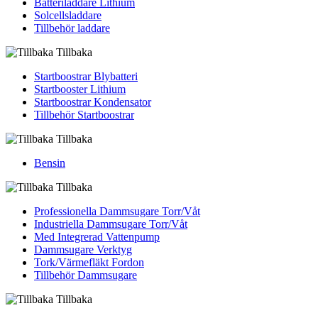
Batteriladdare Lithium
Solcellsladdare
Tillbehör laddare
Tillbaka
Startboostrar Blybatteri
Startbooster Lithium
Startboostrar Kondensator
Tillbehör Startboostrar
Tillbaka
Bensin
Tillbaka
Professionella Dammsugare Torr/Våt
Industriella Dammsugare Torr/Våt
Med Integrerad Vattenpump
Dammsugare Verktyg
Tork/Värmefläkt Fordon
Tillbehör Dammsugare
Tillbaka