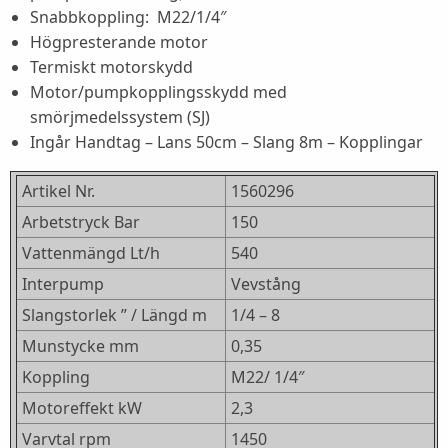
Snabbkoppling: M22/1/4″
Högpresterande motor
Termiskt motorskydd
Motor/pumpkopplingsskydd med
smörjmedelssystem (SJ)
Ingår Handtag – Lans 50cm – Slang 8m – Kopplingar
Artikel Nr.
1560296
Arbetstryck Bar
150
Vattenmängd Lt/h
540
Interpump
Vevstång
Slangstorlek ” / Längd m
1/4 – 8
Munstycke mm
0,35
Koppling
M22/ 1/4″
Motoreffekt kW
2,3
Varvtal rpm
1450