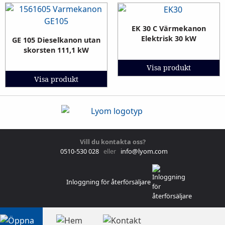
EK 30 C Värmekanon
Elektrisk 30 kW
GE 105 Dieselkanon utan
skorsten 111,1 kW
Visa produkt
Visa produkt
Vill du kontakta oss?
0510-530 028
eller
info@lyom.com
Inloggning för återförsäljare
DATASKYDDPOLICY – GDPR & COOKIES