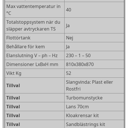
Max vattentemperatur in
40
°C
Totalstoppsystem när du
Ja
släpper avtryckaren TS
Flottörtank
Nej
Behållare för kem
Ja
Elanslutning V – ph – Hz
230 – 1 – 50
Dimensioner LxBxH mm
810x380x870
Vikt Kg
52
Slangvinda: Plast eller
Tillval
Rostfri
Tillval
Turbomunstycke
Tillval
Lans 70cm
Tillval
Kloakrensar kit
Tillval
Sandblästrings kit