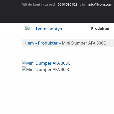
Vill du kontakta oss?
0510-530 028
eller
info@lyom.com
Produkter
Hem
»
Produkter
»
Mini Dumper AFA 300C