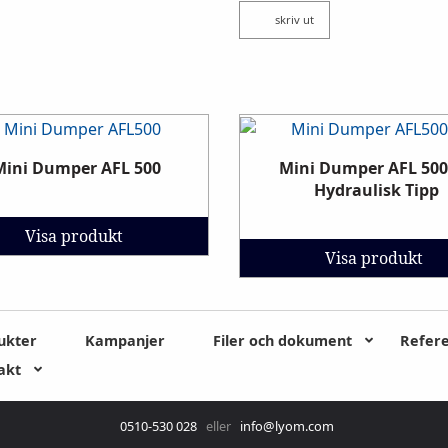
skriv ut
Mini Dumper AFL 500
Mini Dumper AFL 500
Hydraulisk Tipp
Visa produkt
Visa produkt
ukter
Kampanjer
Filer och dokument
Refer
akt
0510-530 028
eller
info@lyom.com