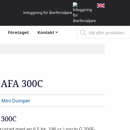
Inloggning för återförsäljare
Produktsökning
Företaget
Kontakt
 AFA 300C
:
Mini Dumper
 300C
ustad med en 6,5 hk, 196 cc Loncin G 200F-