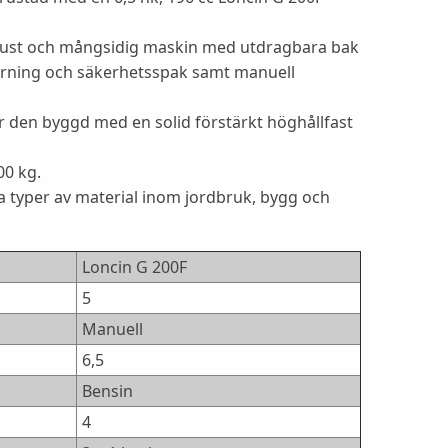
obust och mångsidig maskin med utdragbara bak
rning och säkerhetsspak samt manuell
är den byggd med en solid förstärkt höghållfast
00 kg.
la typer av material inom jordbruk, bygg och
Loncin G 200F
5
Manuell
6,5
Bensin
4