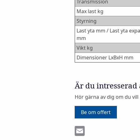
Transmission
Max last kg
Styrning
Last yta mm / Last yta ex
mm
Vikt kg
Dimensioner LxBxH mm
Är du intresserad
Hör gärna av dig om du vill
Be om offert
Email