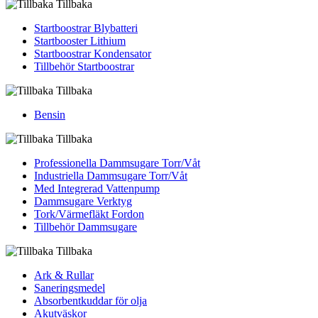
Tillbaka
Startboostrar Blybatteri
Startbooster Lithium
Startboostrar Kondensator
Tillbehör Startboostrar
Tillbaka
Bensin
Tillbaka
Professionella Dammsugare Torr/Våt
Industriella Dammsugare Torr/Våt
Med Integrerad Vattenpump
Dammsugare Verktyg
Tork/Värmefläkt Fordon
Tillbehör Dammsugare
Tillbaka
Ark & Rullar
Saneringsmedel
Absorbentkuddar för olja
Akutväskor