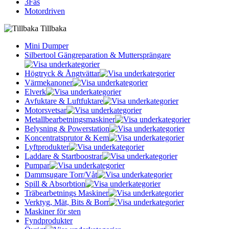
3Fas
Motordriven
Tillbaka
Mini Dumper
Silbertool Gängreparation & Muttersprängare
Högtryck & Ångtvättar
Värmekanoner
Elverk
Avfuktare & Luftfuktare
Motorsvetsar
Metallbearbetningsmaskiner
Belysning & Powerstation
Koncentratsprutor & Kem
Lyftprodukter
Laddare & Startboostrar
Pumpar
Dammsugare Torr/Våt
Spill & Absorbtion
Träbearbetnings Maskiner
Verktyg, Mät, Bits & Borr
Maskiner för sten
Fyndprodukter