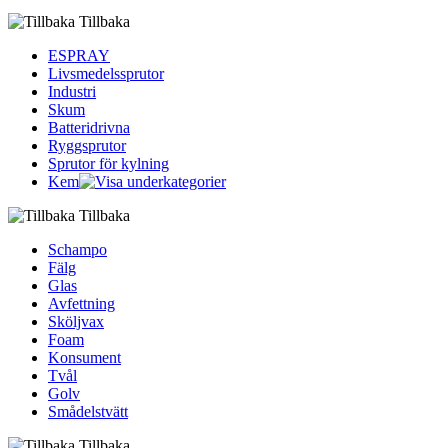
Tillbaka
ESPRAY
Livsmedelssprutor
Industri
Skum
Batteridrivna
Ryggsprutor
Sprutor för kylning
Kem
Tillbaka
Schampo
Fälg
Glas
Avfettning
Sköljvax
Foam
Konsument
Tvål
Golv
Smådelstvätt
Tillbaka