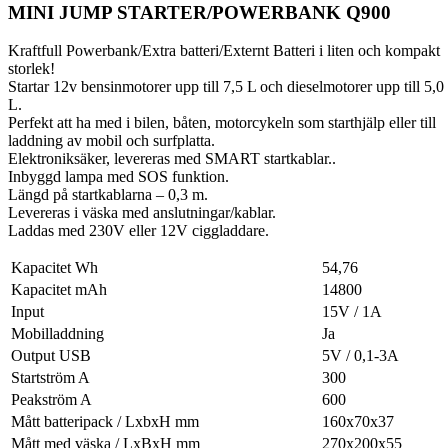
MINI JUMP STARTER/POWERBANK Q900
Kraftfull Powerbank/Extra batteri/Externt Batteri i liten och kompakt
storlek!
Startar 12v bensinmotorer upp till 7,5 L och dieselmotorer upp till 5,0
L.
Perfekt att ha med i bilen, båten, motorcykeln som starthjälp eller till
laddning av mobil och surfplatta.
Elektroniksäker, levereras med SMART startkablar..
Inbyggd lampa med SOS funktion.
Längd på startkablarna – 0,3 m.
Levereras i väska med anslutningar/kablar.
Laddas med 230V eller 12V ciggladdare.
Kapacitet Wh
54,76
Kapacitet mAh
14800
Input
15V / 1A
Mobilladdning
Ja
Output USB
5V / 0,1-3A
Startström A
300
Peakström A
600
Mått batteripack / LxbxH mm
160x70x37
Mått med väska / LxBxH mm
270x200x55