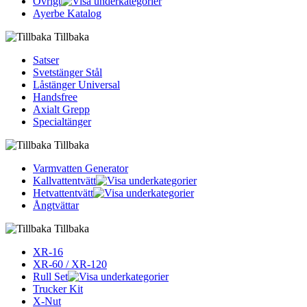
Övrigt
Ayerbe Katalog
Tillbaka
Satser
Svetstänger Stål
Låstänger Universal
Handsfree
Axialt Grepp
Specialtänger
Tillbaka
Varmvatten Generator
Kallvattentvätt
Hetvattentvätt
Ångtvättar
Tillbaka
XR-16
XR-60 / XR-120
Rull Set
Trucker Kit
X-Nut