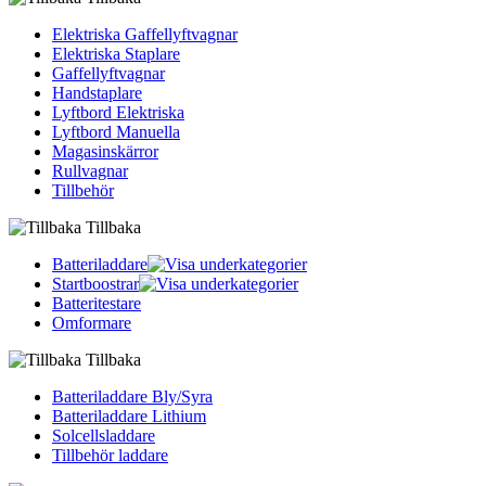
Elektriska Gaffellyftvagnar
Elektriska Staplare
Gaffellyftvagnar
Handstaplare
Lyftbord Elektriska
Lyftbord Manuella
Magasinskärror
Rullvagnar
Tillbehör
Tillbaka
Batteriladdare
Startboostrar
Batteritestare
Omformare
Tillbaka
Batteriladdare Bly/Syra
Batteriladdare Lithium
Solcellsladdare
Tillbehör laddare