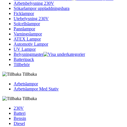
Arbetsbelysning 230V
Sökarlampor uppladdningsbara
Ficklampor
Utebelysning 230V
Solcellslampor
Pannlampor
Varningslampor
ATEX Lampor
Automotiv Lampor
UV Lampor
Belysningmaster
Batteripack
Tillbehör
Tillbaka
Arbetslampor
Arbetslampor Med Stativ
Tillbaka
230V
Batteri
Bensin
Diesel