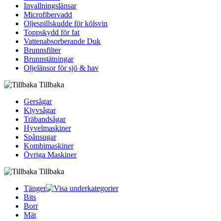
Invallningslänsar
Microfibervadd
Oljespillskudde för kölsvin
Toppskydd för fat
Vattenabsorberande Duk
Brunnsfilter
Brunnstätningar
Oljelänsor för sjö & hav
Tillbaka
Gersågar
Klyvsågar
Träbandsågar
Hyvelmaskiner
Spånsugar
Kombimaskiner
Övriga Maskiner
Tillbaka
Tänger
Bits
Borr
Mät