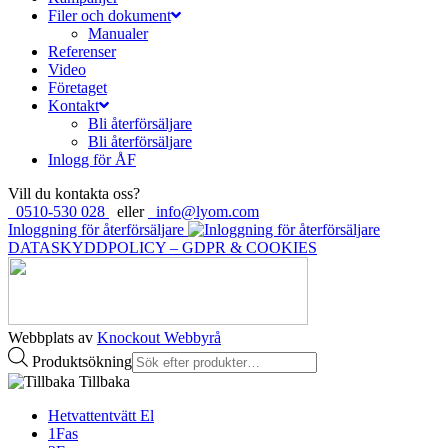
Filer och dokument
Manualer
Referenser
Video
Företaget
Kontakt
Bli återförsäljare
Bli återförsäljare
Inlogg för ÅF
Vill du kontakta oss?
0510-530 028
eller
info@lyom.com
Inloggning för återförsäljare
DATASKYDDPOLICY – GDPR & COOKIES
Webbplats av
Knockout Webbyrå
Produktsökning
Tillbaka
Hetvattentvätt El
1Fas