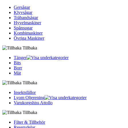
Gersågar
Klyvsågar
Träbandsågar
Hyvelmaskiner
Spånsugar
Kombimaskiner
Övriga Maskiner
Tillbaka
Tänger
Bits
Borr
Mät
Tillbaka
Insektsfällor
Lyom Oljerening
Varukorgshiss Attollo
Tillbaka
Filter & Tillbehör
Reservdelar