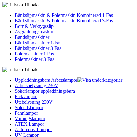
Tillbaka
Bänkslipmaskin & Polermaskin Kombinerad 1-Fas
Bänkslipmaskin & Polermaskin Kombinerad 3-Fas
Borr & Verktygsslip
Avgradningsmaskin
Bandslipmaskiner
Bänkslipmaskiner 1-Fas
Bänkslipmaskiner 3-Fas
Polermaskiner 1 Fas
Polermaskiner 3-Fas
Tillbaka
Uppladdningsbara Arbetslampor
Arbetsbelysning 230V
Sökarlampor uppladdningsbara
Ficklampor
Utebelysning 230V
Solcellslampor
Pannlampor
Varningslampor
ATEX Lampor
Automotiv Lampor
UV Lampor