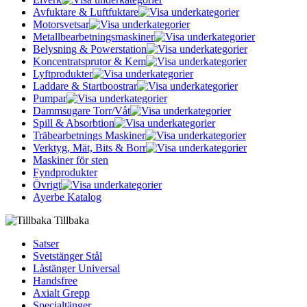
Avfuktare & Luftfuktare
Motorsvetsar
Metallbearbetningsmaskiner
Belysning & Powerstation
Koncentratsprutor & Kem
Lyftprodukter
Laddare & Startboostrar
Pumpar
Dammsugare Torr/Våt
Spill & Absorbtion
Träbearbetnings Maskiner
Verktyg, Mät, Bits & Borr
Maskiner för sten
Fyndprodukter
Övrigt
Ayerbe Katalog
Tillbaka
Satser
Svetstänger Stål
Låstänger Universal
Handsfree
Axialt Grepp
Specialtänger