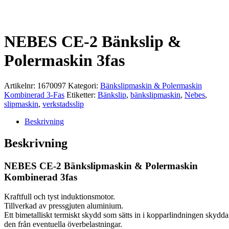
NEBES CE-2 Bänkslip &
Polermaskin 3fas
Artikelnr:
1670097
Kategori:
Bänkslipmaskin & Polermaskin
Kombinerad 3-Fas
Etiketter:
Bänkslip
,
bänkslipmaskin
,
Nebes
,
slipmaskin
,
verkstadsslip
Beskrivning
Beskrivning
NEBES CE-2 Bänkslipmaskin & Polermaskin
Kombinerad 3fas
Kraftfull och tyst induktionsmotor.
Tillverkad av pressgjuten aluminium.
Ett bimetalliskt termiskt skydd som sätts in i kopparlindningen skydda
den från eventuella överbelastningar.