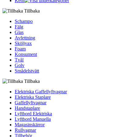
Kem
Tillbaka
Schampo
Fälg
Glas
Avfettning
Sköljvax
Foam
Konsument
Tvål
Golv
Smådelstvätt
Tillbaka
Elektriska Gaffellyftvagnar
Elektriska Staplare
Gaffellyftvagnar
Handstaplare
Lyftbord Elektriska
Lyftbord Manuella
Magasinskärror
Rullvagnar
Tillbehör