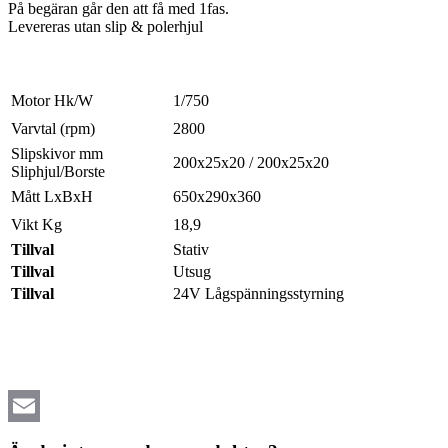
På begäran går den att få med 1fas.
Levereras utan slip & polerhjul
Motor Hk/W
1/750
Varvtal (rpm)
2800
Slipskivor mm
200x25x20 / 200x25x20
Sliphjul/Borste
Mått LxBxH
650x290x360
Vikt Kg
18,9
Tillval
Stativ
Tillval
Utsug
Tillval
24V Lågspänningsstyrning
Email