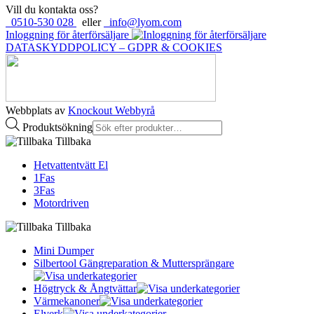
Vill du kontakta oss?
0510-530 028
eller
info@lyom.com
Inloggning för återförsäljare
DATASKYDDPOLICY – GDPR & COOKIES
Webbplats av
Knockout Webbyrå
Produktsökning
Tillbaka
Hetvattentvätt El
1Fas
3Fas
Motordriven
Tillbaka
Mini Dumper
Silbertool Gängreparation & Muttersprängare
Högtryck & Ångtvättar
Värmekanoner
Elverk