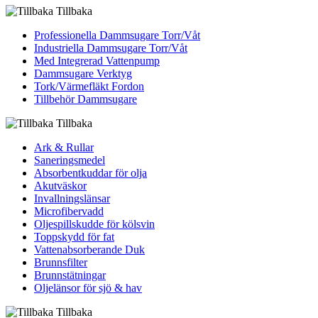
Tillbaka
Professionella Dammsugare Torr/Våt
Industriella Dammsugare Torr/Våt
Med Integrerad Vattenpump
Dammsugare Verktyg
Tork/Värmefläkt Fordon
Tillbehör Dammsugare
Tillbaka
Ark & Rullar
Saneringsmedel
Absorbentkuddar för olja
Akutväskor
Invallningslänsar
Microfibervadd
Oljespillskudde för kölsvin
Toppskydd för fat
Vattenabsorberande Duk
Brunnsfilter
Brunnstätningar
Oljelänsor för sjö & hav
Tillbaka