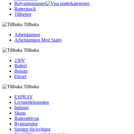
Belysningmaster
Batteripack
Tillbehör
Tillbaka
Arbetslampor
Arbetslampor Med Stativ
Tillbaka
230V
Batteri
Bensin
Diesel
Tillbaka
ESPRAY
Livsmedelssprutor
Industri
Skum
Batteridrivna
Ryggsprutor
Sprutor för kylning