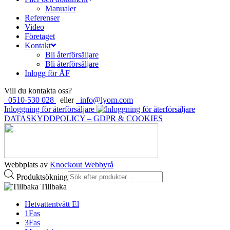
Manualer
Referenser
Video
Företaget
Kontakt
Bli återförsäljare
Bli återförsäljare
Inlogg för ÅF
Vill du kontakta oss?
0510-530 028
eller
info@lyom.com
Inloggning för återförsäljare
DATASKYDDPOLICY – GDPR & COOKIES
Webbplats av
Knockout Webbyrå
Produktsökning
Tillbaka
Hetvattentvätt El
1Fas
3Fas