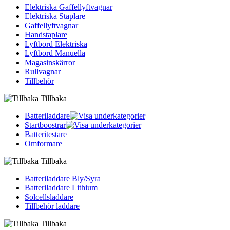
Elektriska Gaffellyftvagnar
Elektriska Staplare
Gaffellyftvagnar
Handstaplare
Lyftbord Elektriska
Lyftbord Manuella
Magasinskärror
Rullvagnar
Tillbehör
Tillbaka
Batteriladdare
Startboostrar
Batteritestare
Omformare
Tillbaka
Batteriladdare Bly/Syra
Batteriladdare Lithium
Solcellsladdare
Tillbehör laddare
Tillbaka