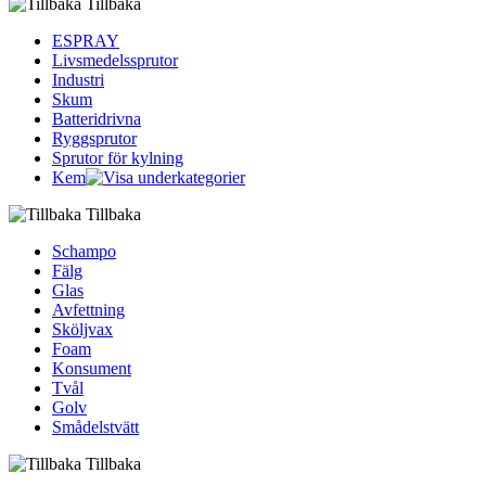
Tillbaka
ESPRAY
Livsmedelssprutor
Industri
Skum
Batteridrivna
Ryggsprutor
Sprutor för kylning
Kem
Tillbaka
Schampo
Fälg
Glas
Avfettning
Sköljvax
Foam
Konsument
Tvål
Golv
Smådelstvätt
Tillbaka