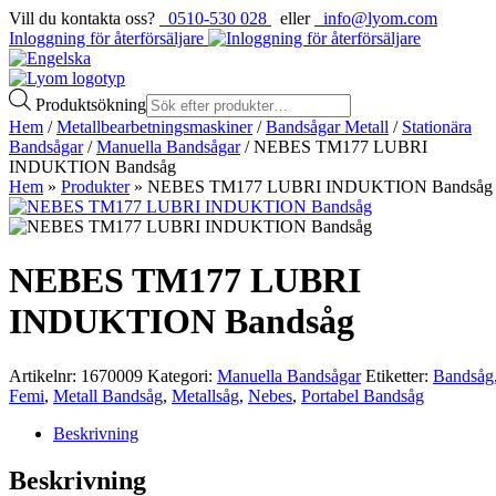
Vill du kontakta oss?
0510-530 028
eller
info@lyom.com
Inloggning för återförsäljare
Produktsökning
Hem
/
Metallbearbetningsmaskiner
/
Bandsågar Metall
/
Stationära
Bandsågar
/
Manuella Bandsågar
/ NEBES TM177 LUBRI
INDUKTION Bandsåg
Hem
»
Produkter
»
NEBES TM177 LUBRI INDUKTION Bandsåg
NEBES TM177 LUBRI
INDUKTION Bandsåg
Artikelnr:
1670009
Kategori:
Manuella Bandsågar
Etiketter:
Bandsåg
Femi
,
Metall Bandsåg
,
Metallsåg
,
Nebes
,
Portabel Bandsåg
Beskrivning
Beskrivning