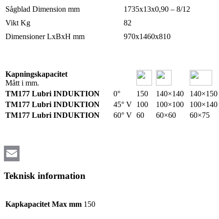
Sågblad Dimension mm
1735x13x0,90 – 8/12
Vikt Kg
82
Dimensioner LxBxH mm
970x1460x810
Kapningskapacitet
Mått i mm.
TM177 Lubri INDUKTION
0°
150
140×140
140×150
TM177 Lubri INDUKTION
45° V
100
100×100
100×140
TM177 Lubri INDUKTION
60° V
60
60×60
60×75
Email
Teknisk information
Kapkapacitet Max mm
150