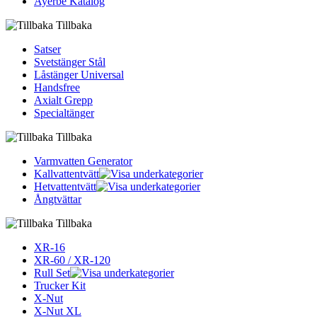
Ayerbe Katalog
Tillbaka
Satser
Svetstänger Stål
Låstänger Universal
Handsfree
Axialt Grepp
Specialtänger
Tillbaka
Varmvatten Generator
Kallvattentvätt
Hetvattentvätt
Ångtvättar
Tillbaka
XR-16
XR-60 / XR-120
Rull Set
Trucker Kit
X-Nut
X-Nut XL