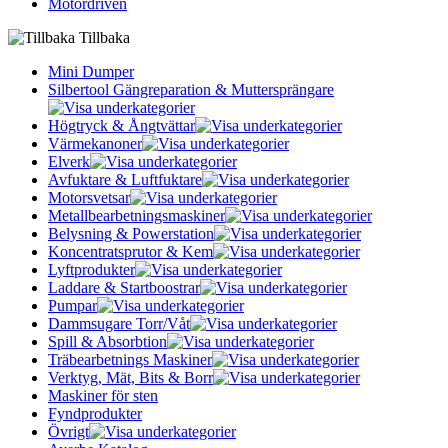
Motordriven
Tillbaka
Mini Dumper
Silbertool Gängreparation & Muttersprängare
Högtryck & Ångtvättar
Värmekanoner
Elverk
Avfuktare & Luftfuktare
Motorsvetsar
Metallbearbetningsmaskiner
Belysning & Powerstation
Koncentratsprutor & Kem
Lyftprodukter
Laddare & Startboostrar
Pumpar
Dammsugare Torr/Våt
Spill & Absorbtion
Träbearbetnings Maskiner
Verktyg, Mät, Bits & Borr
Maskiner för sten
Fyndprodukter
Övrigt