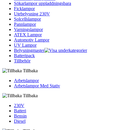
Sökarlampor uppladdningsbara
Ficklampor
Utebelysning 230V
Solcellslampor
Pannlampor
Varningslampor
ATEX Lampor
Automotiv Lampor
UV Lampor
Belysningmaster
Batteripack
Tillbehör
Tillbaka
Arbetslampor
Arbetslampor Med Stativ
Tillbaka
230V
Batteri
Bensin
Diesel