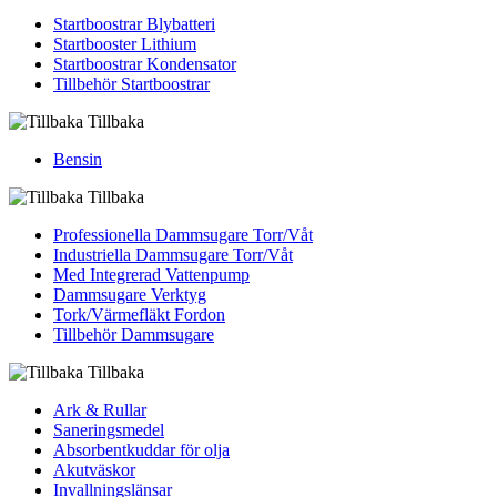
Startboostrar Blybatteri
Startbooster Lithium
Startboostrar Kondensator
Tillbehör Startboostrar
Tillbaka
Bensin
Tillbaka
Professionella Dammsugare Torr/Våt
Industriella Dammsugare Torr/Våt
Med Integrerad Vattenpump
Dammsugare Verktyg
Tork/Värmefläkt Fordon
Tillbehör Dammsugare
Tillbaka
Ark & Rullar
Saneringsmedel
Absorbentkuddar för olja
Akutväskor
Invallningslänsar