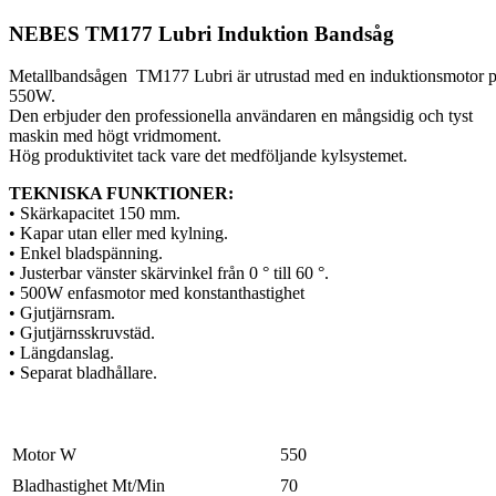
NEBES TM177 Lubri Induktion Bandsåg
Metallbandsågen TM177 Lubri är utrustad med en induktionsmotor 
550W.
Den erbjuder den professionella användaren en mångsidig och tyst
maskin med högt vridmoment.
Hög produktivitet tack vare det medföljande kylsystemet.
TEKNISKA FUNKTIONER:
• Skärkapacitet 150 mm.
• Kapar utan eller med kylning.
• Enkel bladspänning.
• Justerbar vänster skärvinkel från 0 ° till 60 °.
• 500W enfasmotor med konstanthastighet
• Gjutjärnsram.
• Gjutjärnsskruvstäd.
• Längdanslag.
• Separat bladhållare.
Motor W
550
Bladhastighet Mt/Min
70