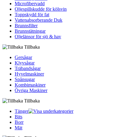
Microfibervadd
Oljespillskudde för kölsvin
Toppskydd för fat
Vattenabsorberande Duk
Brunnsfilter
Brunnstätningar
Oljelänsor för sjö & hav
Tillbaka
Gersågar
Klyvsågar
Träbandsågar
Hyvelmaskiner
Spånsugar
Kombimaskiner
Övriga Maskiner
Tillbaka
Tänger
Bits
Borr
Mät