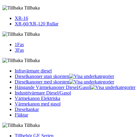
Tillbaka
XR-16
XR-60/XR-120 Rullar
Tillbaka
1Fas
3Fas
Tillbaka
Infravärmare diesel
Dieselkanoner utan skorsten
Dieselkanoner med skorsten
Hängande Värmekanoner Diesel/Gasol
Industrivärmare Diesel/Gasol
Värmekanon Elektriska
Värmekanon med gasol
Dieseltankar
Fläktar
Tillbaka
Tillbehör GE Serien