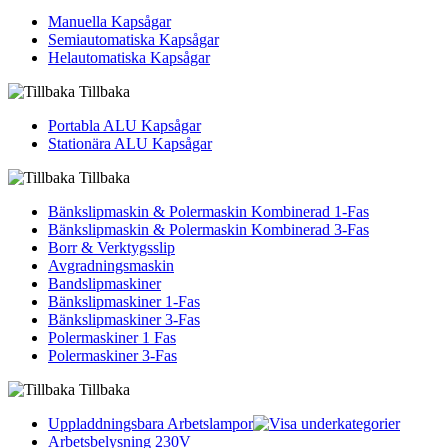
Manuella Kapsågar
Semiautomatiska Kapsågar
Helautomatiska Kapsågar
Tillbaka
Portabla ALU Kapsågar
Stationära ALU Kapsågar
Tillbaka
Bänkslipmaskin & Polermaskin Kombinerad 1-Fas
Bänkslipmaskin & Polermaskin Kombinerad 3-Fas
Borr & Verktygsslip
Avgradningsmaskin
Bandslipmaskiner
Bänkslipmaskiner 1-Fas
Bänkslipmaskiner 3-Fas
Polermaskiner 1 Fas
Polermaskiner 3-Fas
Tillbaka
Uppladdningsbara Arbetslampor
Arbetsbelysning 230V