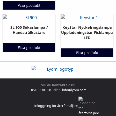
Visa produkt
SL 900 Sökarlampa /
KeyStar Nyckelringslampa
Handstrålkastare
Uppladdningsbar Ficklampa
LED
Visa produkt
Visa produkt
Vill du kontakta oss?
0510-530 028
eller
info@lyom.com
Inloggning för återförsäljare