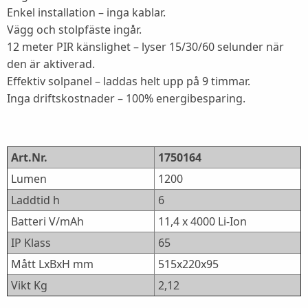
Enkel installation – inga kablar.
Vägg och stolpfäste ingår.
12 meter PIR känslighet – lyser 15/30/60 selunder när
den är aktiverad.
Effektiv solpanel – laddas helt upp på 9 timmar.
Inga driftskostnader – 100% energibesparing.
Art.Nr.
1750164
Lumen
1200
Laddtid h
6
Batteri V/mAh
11,4 x 4000 Li-Ion
IP Klass
65
Mått LxBxH mm
515x220x95
Vikt Kg
2,12