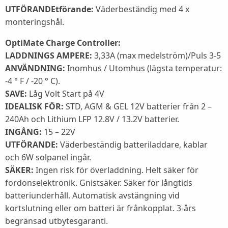
UTFÖRANDEtförande:
Väderbeständig med 4 x
monteringshål.
OptiMate Charge Controller:
LADDNINGS AMPERE:
3,33A (max medelström)/Puls 3-5
ANVÄNDNING:
Inomhus / Utomhus (lägsta temperatur:
-4 ° F / -20 ° C).
SAVE:
Låg Volt Start på 4V
IDEALISK FÖR:
STD, AGM & GEL 12V batterier från 2 –
240Ah och Lithium LFP 12.8V / 13.2V batterier.
INGÅNG:
15 – 22V
UTFÖRANDE:
Väderbeständig batteriladdare, kablar
och 6W solpanel ingår.
SÄKER:
Ingen risk för överladdning. Helt säker för
fordonselektronik. Gnistsäker. Säker för långtids
batteriunderhåll. Automatisk avstängning vid
kortslutning eller om batteri är frånkopplat. 3-års
begränsad utbytesgaranti.