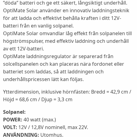
”döda” batteri och ge ett säkert, långsiktigt underhåll.
OptiMate Solar använder en innovativ laddningsteknik
för att ladda och effektivt behålla kraften i ditt 12V-
batteri från en vanlig solpanel.
OptiMate Solar omvandlar låg effekt från solpanelen till
högströmspulser, med effektiv laddning och underhåll
av ett 12V-batteri.
OptiMate laddningsregulator är separerad från
solcellspanelen och kan placeras nära fordonet eller
batteriet som laddas, så att laddningen och
underhållspricessen lätt kan följas.
Ytterdimension, inklusive hörnfästen: Bredd = 42,9 cm /
Höjd = 68,6 cm / Djup = 3,3 cm
Solpanel:
POWER:
40 watt (max.)
VOLT:
12V / 12,8V nominell, max 22V.
ANVÄNDNING:
Utomhus.