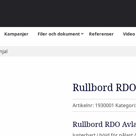
Kampanjer
Filer och dokument
Referenser
Video
njal
Rullbord RDO 
Artikelnr:
1930001
Kategori
Rullbord RDO Avla
Justerbart i höjd för pålast