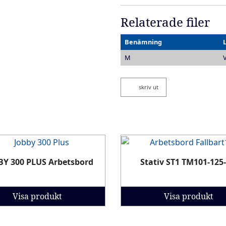
Relaterade filer
Benämning
M
V
skriv ut
BY 300 PLUS Arbetsbord
Stativ ST1 TM101-125
Visa produkt
Visa produkt