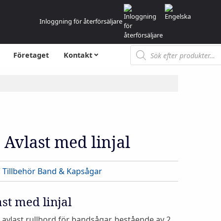
Inloggning för återförsäljare
Produktsökning
Företaget
Kontakt
Avlast med linjal
:
Tillbehör Band & Kapsågar
st med linjal
 / avlast rullbord för bandsågar, bestående av 2