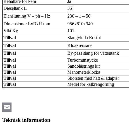
Behållare för kem
Ja
Dieseltank L
35
Elanslutning V – ph – Hz
230 – 1 – 50
Dimensioner LxBxH mm
956x610x940
Vikt Kg
101
Tillval
Slangvinda Rostfri
Tillval
Kloakrensare
Tillval
By-pass slang för vattentank
Tillval
Turbomunstycke
Tillval
Sandblästrings kit
Tillval
Manometerklocka
Tillval
Skorsten med hatt & adapter
Tillval
Medel för kalkrengörning
Email
Teknisk information