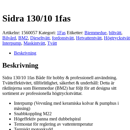
Sidra 130/10 1fas
Artikelnr:
1560057
Kategori:
1Fas
Etiketter:
Biemmedue
,
biltvätt
,
Bilvård
,
BM2
,
Dieseltvätt
,
fordonstvätt
,
Hetvattentvätt
,
Högtryckstvät
Interpump
,
Maskintvätt
,
Tvätt
Beskrivning
Beskrivning
Sidra 130/10 1fas Både för hobby & professionell användning.
Tvätteffektivitet, tillförlitlighet, säkerhet & underhåll: Detta är
riktlinjerna som Biemmedue (BM2) har följt för att designa sitt
sortiment av professionella högtryckstvättar.
Interpump (Vevstång med keramiska kolvar & pumphus i
mässing)
Snabbkoppling M22
Högeffektiv panna med dubbelspiral
Termostat för reglering av vattentemperatur
Termiskt motorskydd