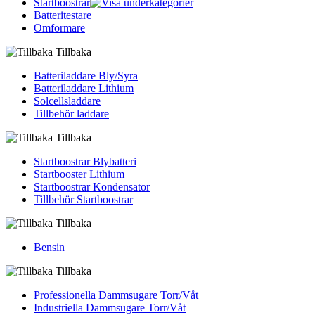
Startboostrar
Batteritestare
Omformare
Tillbaka
Batteriladdare Bly/Syra
Batteriladdare Lithium
Solcellsladdare
Tillbehör laddare
Tillbaka
Startboostrar Blybatteri
Startbooster Lithium
Startboostrar Kondensator
Tillbehör Startboostrar
Tillbaka
Bensin
Tillbaka
Professionella Dammsugare Torr/Våt
Industriella Dammsugare Torr/Våt