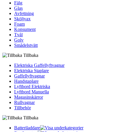
Fälg
Glas
Avfettning
Sköljvax
Foam
Konsument
Tvål
Golv
Smådelstvätt
Tillbaka
Elektriska Gaffellyftvagnar
Elektriska Staplare
Gaffellyftvagnar
Handstaplare
Lyftbord Elektriska
Lyftbord Manuella
Magasinskärror
Rullvagnar
Tillbehör
Tillbaka
Batteriladdare