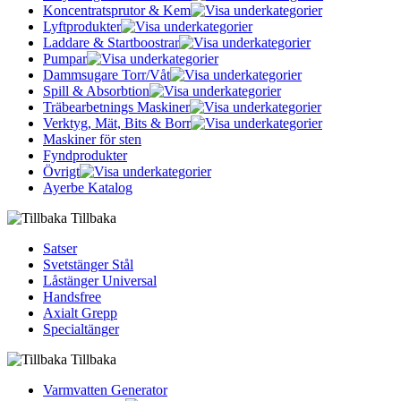
Koncentratsprutor & Kem
Lyftprodukter
Laddare & Startboostrar
Pumpar
Dammsugare Torr/Våt
Spill & Absorbtion
Träbearbetnings Maskiner
Verktyg, Mät, Bits & Borr
Maskiner för sten
Fyndprodukter
Övrigt
Ayerbe Katalog
Tillbaka
Satser
Svetstänger Stål
Låstänger Universal
Handsfree
Axialt Grepp
Specialtänger
Tillbaka
Varmvatten Generator