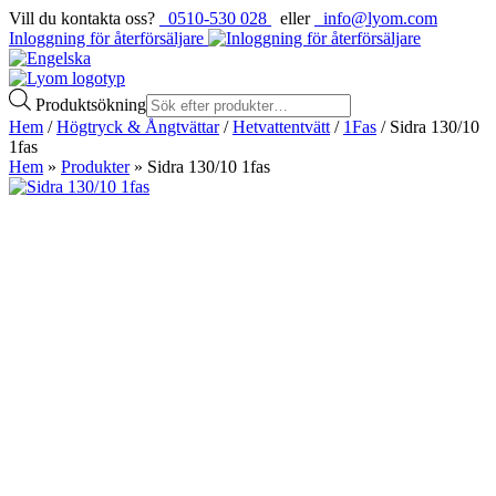
Vill du kontakta oss?
0510-530 028
eller
info@lyom.com
Inloggning för återförsäljare
Produktsökning
Hem
/
Högtryck & Ångtvättar
/
Hetvattentvätt
/
1Fas
/ Sidra 130/10
1fas
Hem
»
Produkter
»
Sidra 130/10 1fas