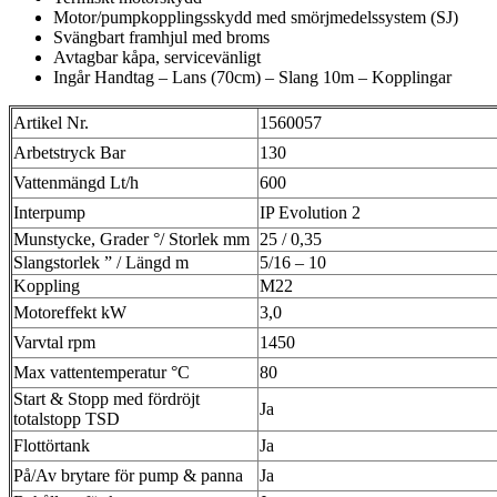
Motor/pumpkopplingsskydd med smörjmedelssystem (SJ)
Svängbart framhjul med broms
Avtagbar kåpa, servicevänligt
Ingår Handtag – Lans (70cm) – Slang 10m – Kopplingar
Artikel Nr.
1560057
Arbetstryck Bar
130
Vattenmängd Lt/h
600
Interpump
IP Evolution 2
Munstycke, Grader °/ Storlek mm
25 / 0,35
Slangstorlek ” / Längd m
5/16 – 10
Koppling
M22
Motoreffekt kW
3,0
Varvtal rpm
1450
Max vattentemperatur °C
80
Start & Stopp med fördröjt
Ja
totalstopp TSD
Flottörtank
Ja
På/Av brytare för pump & panna
Ja