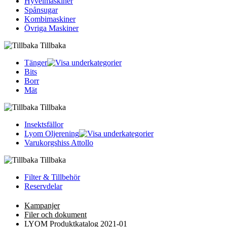
Hyvelmaskiner
Spånsugar
Kombimaskiner
Övriga Maskiner
Tillbaka
Tänger
Bits
Borr
Mät
Tillbaka
Insektsfällor
Lyom Oljerening
Varukorgshiss Attollo
Tillbaka
Filter & Tillbehör
Reservdelar
Kampanjer
Filer och dokument
LYOM Produktkatalog 2021-01