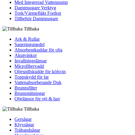
Med Integrerad Vattenpump
Dammsugare Verktyg
Tork/Värmefläkt Fordon
Tillbehör Dammsugare
Tillbaka
Ark & Rullar
Saneringsmedel
Absorbentkuddar för olja
Akutväskor
Invallningslänsar
Microfibervadd
Oljespillskudde för kölsvin
Toppskydd för fat
Vattenabsorberande Duk
Brunnsfilter
Brunnstätningar
Oljelänsor för sjö & hav
Tillbaka
Gersågar
Klyvsågar
Träbandsågar