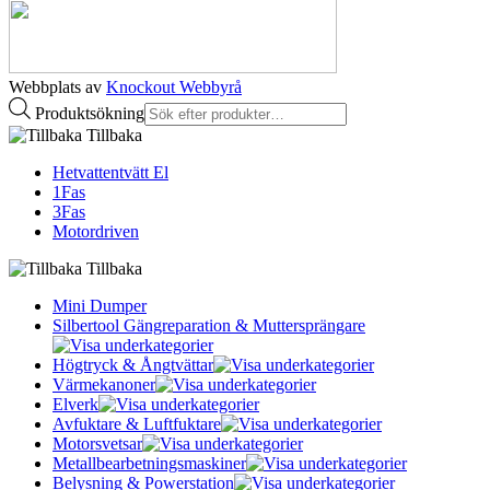
Webbplats av
Knockout Webbyrå
Produktsökning
Tillbaka
Hetvattentvätt El
1Fas
3Fas
Motordriven
Tillbaka
Mini Dumper
Silbertool Gängreparation & Muttersprängare
Högtryck & Ångtvättar
Värmekanoner
Elverk
Avfuktare & Luftfuktare
Motorsvetsar
Metallbearbetningsmaskiner
Belysning & Powerstation