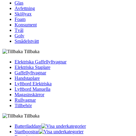
Glas
Avfettning
Sköljvax
Foam
Konsument
Tvål
Golv
Smådelstvätt
Tillbaka
Elektriska Gaffellyftvagnar
Elektriska Staplare
Gaffellyftvagnar
Handstaplare
Lyftbord Elektriska
Lyftbord Manuella
Magasinskärror
Rullvagnar
Tillbehör
Tillbaka
Batteriladdare
Startboostrar