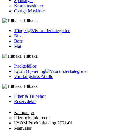
Spånsugar
Kombimaskiner
Övriga Maskiner
Tillbaka
Tänger
Bits
Borr
Mät
Tillbaka
Insektsfällor
Lyom Oljerening
Varukorgshiss Attollo
Tillbaka
Filter & Tillbehör
Reservdelar
Kampanjer
Filer och dokument
LYOM Produktkatalog 2021-01
Manualer