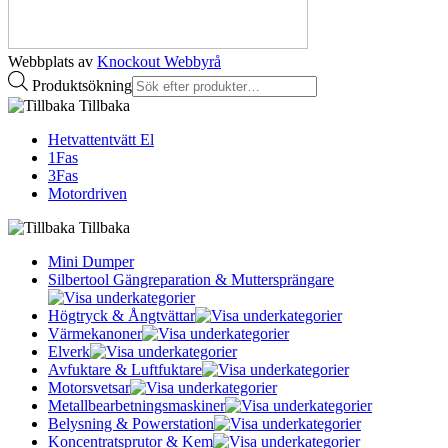
Webbplats av
Knockout Webbyrå
Produktsökning
Tillbaka
Hetvattentvätt El
1Fas
3Fas
Motordriven
Tillbaka
Mini Dumper
Silbertool Gängreparation & Muttersprängare
Högtryck & Ångtvättar
Värmekanoner
Elverk
Avfuktare & Luftfuktare
Motorsvetsar
Metallbearbetningsmaskiner
Belysning & Powerstation
Koncentratsprutor & Kem