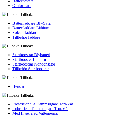
Batteritestare
Omformare
Tillbaka
Batteriladdare Bly/Syra
Batteriladdare Lithium
Solcellsladdare
Tillbehör laddare
Tillbaka
Startboostrar Blybatteri
Startbooster Lithium
Startboostrar Kondensator
Tillbehör Startboostrar
Tillbaka
Bensin
Tillbaka
Professionella Dammsugare Torr/Våt
Industriella Dammsugare Torr/Våt
Med Integrerad Vattenpump