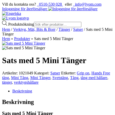
Vill du kontakta oss?
0510-530 028
eller
info@lyom.com
Inloggning för återförsäljare
Produktsökning
Hem
/
Verktyg, Mät, Bits & Borr
/
Tänger
/
Satser
/ Sats med 5 Mini
Tänger
Hem
»
Produkter
»
Sats med 5 Mini Tänger
Sats med 5 Mini Tänger
Artikelnr:
1021049
Kategori:
Satser
Etiketter:
Grip on
,
Hands Free
tång
,
Mini Tång
,
Mini Tänger
,
Svetstång
,
Tång
,
tång med hållare
,
tänger
,
verktygshållare
Beskrivning
Beskrivning
Sats med 5 Mini Tänger