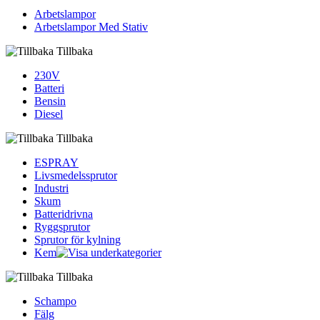
Arbetslampor
Arbetslampor Med Stativ
Tillbaka
230V
Batteri
Bensin
Diesel
Tillbaka
ESPRAY
Livsmedelssprutor
Industri
Skum
Batteridrivna
Ryggsprutor
Sprutor för kylning
Kem
Tillbaka
Schampo
Fälg