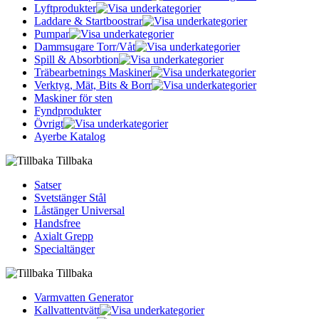
Lyftprodukter
Laddare & Startboostrar
Pumpar
Dammsugare Torr/Våt
Spill & Absorbtion
Träbearbetnings Maskiner
Verktyg, Mät, Bits & Borr
Maskiner för sten
Fyndprodukter
Övrigt
Ayerbe Katalog
Tillbaka
Satser
Svetstänger Stål
Låstänger Universal
Handsfree
Axialt Grepp
Specialtänger
Tillbaka
Varmvatten Generator
Kallvattentvätt