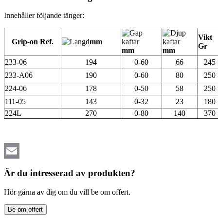
Innehåller följande tänger:
Vikt
Grip-on Ref.
mm
Gr
mm
mm
233-06
194
0-60
66
245
233-A06
190
0-60
80
250
224-06
178
0-50
58
250
111-05
143
0-32
23
180
224L
270
0-80
140
370
Email
Är du intresserad av produkten?
Hör gärna av dig om du vill be om offert.
Be om offert