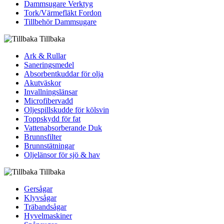
Dammsugare Verktyg
Tork/Värmefläkt Fordon
Tillbehör Dammsugare
Tillbaka
Ark & Rullar
Saneringsmedel
Absorbentkuddar för olja
Akutväskor
Invallningslänsar
Microfibervadd
Oljespillskudde för kölsvin
Toppskydd för fat
Vattenabsorberande Duk
Brunnsfilter
Brunnstätningar
Oljelänsor för sjö & hav
Tillbaka
Gersågar
Klyvsågar
Träbandsågar
Hyvelmaskiner