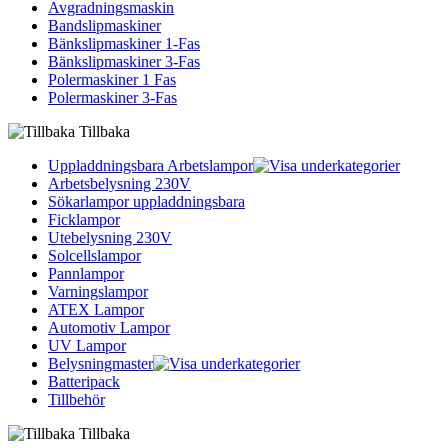
Avgradningsmaskin
Bandslipmaskiner
Bänkslipmaskiner 1-Fas
Bänkslipmaskiner 3-Fas
Polermaskiner 1 Fas
Polermaskiner 3-Fas
Tillbaka
Uppladdningsbara Arbetslampor
Arbetsbelysning 230V
Sökarlampor uppladdningsbara
Ficklampor
Utebelysning 230V
Solcellslampor
Pannlampor
Varningslampor
ATEX Lampor
Automotiv Lampor
UV Lampor
Belysningmaster
Batteripack
Tillbehör
Tillbaka