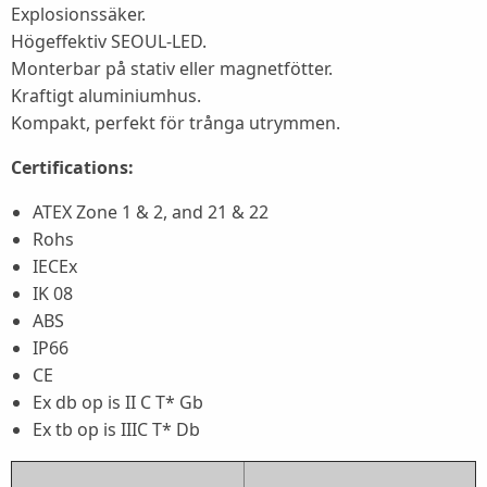
Explosionssäker.
Högeffektiv SEOUL-LED.
Monterbar på stativ eller magnetfötter.
Kraftigt aluminiumhus.
Kompakt, perfekt för trånga utrymmen.
Certifications:
ATEX Zone 1 & 2, and 21 & 22
Rohs
IECEx
IK 08
ABS
IP66
CE
Ex db op is II C T* Gb
Ex tb op is IIIC T* Db