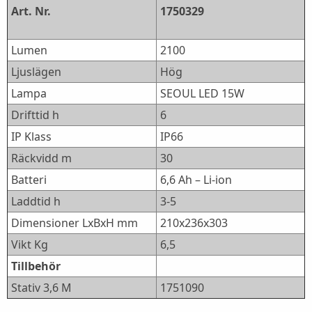
Art. Nr.
1750329
Lumen
2100
Ljuslägen
Hög
Lampa
SEOUL LED 15W
Drifttid h
6
IP Klass
IP66
Räckvidd m
30
Batteri
6,6 Ah – Li-ion
Laddtid h
3-5
Dimensioner LxBxH mm
210x236x303
Vikt Kg
6,5
Tillbehör
Stativ 3,6 M
1751090