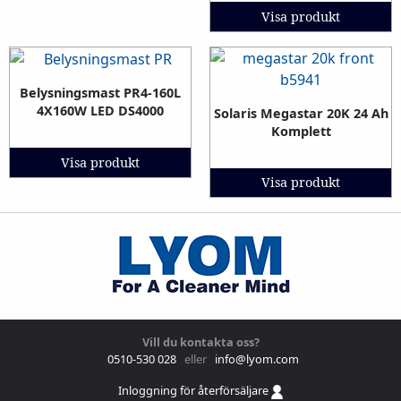
Visa produkt
Belysningsmast PR4-160L
4X160W LED DS4000
Solaris Megastar 20K 24 Ah
Komplett
Visa produkt
Visa produkt
Vill du kontakta oss?
0510-530 028
eller
info@lyom.com
Inloggning för återförsäljare