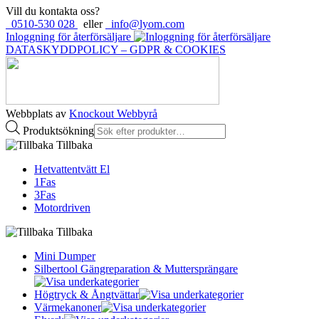
Vill du kontakta oss?
0510-530 028
eller
info@lyom.com
Inloggning för återförsäljare
DATASKYDDPOLICY – GDPR & COOKIES
Webbplats av
Knockout Webbyrå
Produktsökning
Tillbaka
Hetvattentvätt El
1Fas
3Fas
Motordriven
Tillbaka
Mini Dumper
Silbertool Gängreparation & Muttersprängare
Högtryck & Ångtvättar
Värmekanoner