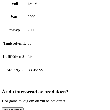
Volt
230 V
Watt
2200
mmvp
2500
Tankvolym L
65
Luftflöde m3h
520
Motortyp
BY-PASS
Är du intresserad av produkten?
Hör gärna av dig om du vill be om offert.
Be om offert