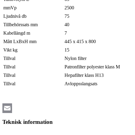
mmVp
2500
Ljudnivå db
75
Tillbehörssats mm
40
Kabellängd m
7
Mått LxBxH mm
445 x 415 x 800
Vikt kg
15
Tillval
Nylon filter
Tillval
Patronfilter polyester klass M
Tillval
Hepafilter klass H13
Tillval
Avloppsslangsats
Email
Teknisk information