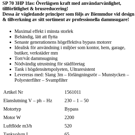
SP 70 3HP 1fas: Överlägsen kraft med användarvänlighet,
tillförlitlighet & brusreducering!
Dessa är vägledande principer som följs av Biemmdue vid design
& tillverkning av sitt sortiment av professionella dammsugare!
Maximal effekt i minsta storlek
Behändig, lätt att flytta
Senaste generationens högeffektiva bypass motorer
Idealisk för användning i miljöer som kontor, hem, garage,
butiker, verkstäder mm
Torr/våt dammsugning
Nödvändig utrustning för städföretag
Tank i högdensitetspolyeten, Ultraresistent
Levereras med: Slang 3m – förlängningsrör – Munstycken –
Polyesterfilter – Svampfilter
Artikel Nr
1561011
Elanslutning V – ph – Hz
230 – 1 – 50
Motortyp
Bypass
Motor W
2200
Luftflöde m3/h
520
Tankvolym L
65