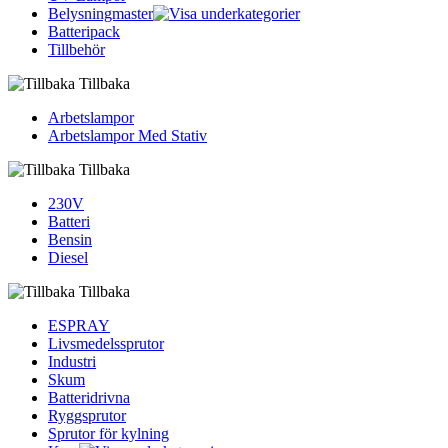
Belysningmaster
Batteripack
Tillbehör
Tillbaka
Arbetslampor
Arbetslampor Med Stativ
Tillbaka
230V
Batteri
Bensin
Diesel
Tillbaka
ESPRAY
Livsmedelssprutor
Industri
Skum
Batteridrivna
Ryggsprutor
Sprutor för kylning