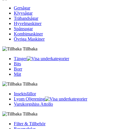
Gersågar
Klyvsågar
Träbandsågar
Hyvelmaskiner
Spånsugar
Kombimaskiner
Övriga Maskiner
Tillbaka
Tänger
Bits
Borr
Mät
Tillbaka
Insektsfällor
Lyom Oljerening
Varukorgshiss Attollo
Tillbaka
Filter & Tillbehör
Reservdelar