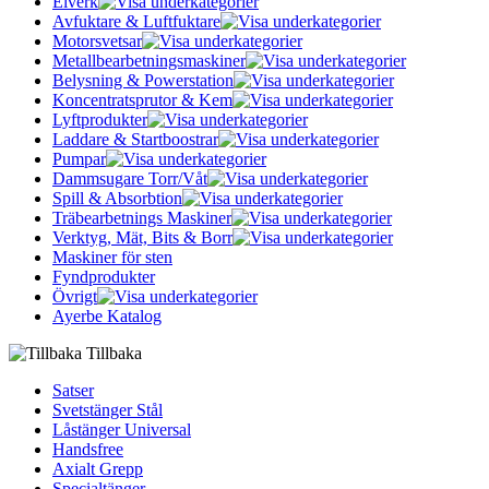
Elverk
Avfuktare & Luftfuktare
Motorsvetsar
Metallbearbetningsmaskiner
Belysning & Powerstation
Koncentratsprutor & Kem
Lyftprodukter
Laddare & Startboostrar
Pumpar
Dammsugare Torr/Våt
Spill & Absorbtion
Träbearbetnings Maskiner
Verktyg, Mät, Bits & Borr
Maskiner för sten
Fyndprodukter
Övrigt
Ayerbe Katalog
Tillbaka
Satser
Svetstänger Stål
Låstänger Universal
Handsfree
Axialt Grepp
Specialtänger