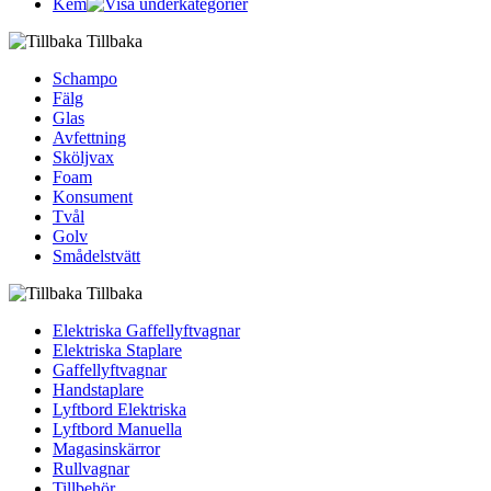
Kem
Tillbaka
Schampo
Fälg
Glas
Avfettning
Sköljvax
Foam
Konsument
Tvål
Golv
Smådelstvätt
Tillbaka
Elektriska Gaffellyftvagnar
Elektriska Staplare
Gaffellyftvagnar
Handstaplare
Lyftbord Elektriska
Lyftbord Manuella
Magasinskärror
Rullvagnar
Tillbehör