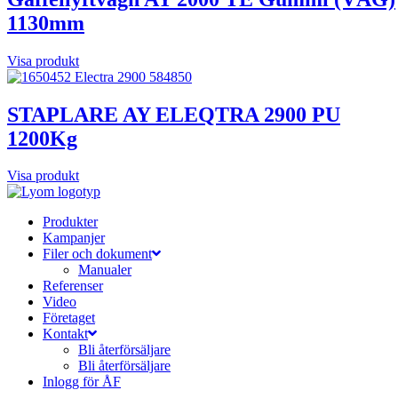
1130mm
Visa produkt
STAPLARE AY ELEQTRA 2900 PU
1200Kg
Visa produkt
Produkter
Kampanjer
Filer och dokument
Manualer
Referenser
Video
Företaget
Kontakt
Bli återförsäljare
Bli återförsäljare
Inlogg för ÅF