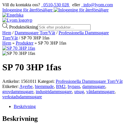
Vill du kontakta oss?
0510-530 028
eller
info@lyom.com
Inloggning för återförsäljare
Produktsökning
Hem
/
Dammsugare Torr/Våt
/
Professionella Dammsugare
Torr/Våt
/ SP 70 3HP 1fas
Hem
»
Produkter
»
SP 70 3HP 1fas
SP 70 3HP 1fas
Artikelnr:
1561011
Kategori:
Professionella Dammsugare Torr/Våt
Etiketter:
Ayerbe
,
biemmude
,
BM2
,
bypass
,
dammsugare
,
grovdammsugare
,
industridammsugare
,
utsug
,
våtdammsugare
,
verkstadsdammsugare
Beskrivning
Beskrivning