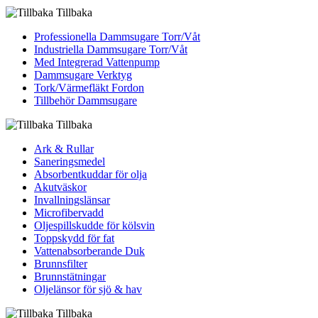
Tillbaka
Professionella Dammsugare Torr/Våt
Industriella Dammsugare Torr/Våt
Med Integrerad Vattenpump
Dammsugare Verktyg
Tork/Värmefläkt Fordon
Tillbehör Dammsugare
Tillbaka
Ark & Rullar
Saneringsmedel
Absorbentkuddar för olja
Akutväskor
Invallningslänsar
Microfibervadd
Oljespillskudde för kölsvin
Toppskydd för fat
Vattenabsorberande Duk
Brunnsfilter
Brunnstätningar
Oljelänsor för sjö & hav
Tillbaka