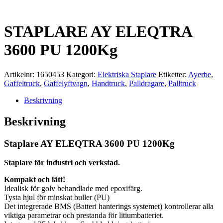
STAPLARE AY ELEQTRA
3600 PU 1200Kg
Artikelnr:
1650453
Kategori:
Elektriska Staplare
Etiketter:
Ayerbe
,
Gaffeltruck
,
Gaffelyftvagn
,
Handtruck
,
Palldragare
,
Palltruck
Beskrivning
Beskrivning
Staplare AY ELEQTRA 3600 PU 1200Kg
Staplare för industri och verkstad.
Kompakt och lätt!
Idealisk för golv behandlade med epoxifärg.
Tysta hjul för minskat buller (PU)
Det integrerade BMS (Batteri hanterings systemet) kontrollerar alla
viktiga parametrar och prestanda för litiumbatteriet.