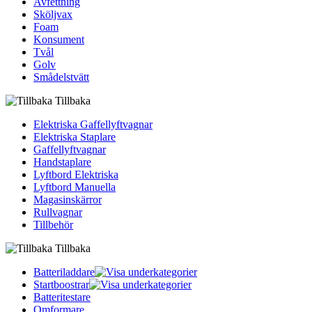
Avfettning
Sköljvax
Foam
Konsument
Tvål
Golv
Smådelstvätt
Tillbaka
Elektriska Gaffellyftvagnar
Elektriska Staplare
Gaffellyftvagnar
Handstaplare
Lyftbord Elektriska
Lyftbord Manuella
Magasinskärror
Rullvagnar
Tillbehör
Tillbaka
Batteriladdare
Startboostrar
Batteritestare
Omformare