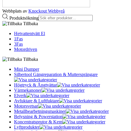
Webbplats av
Knockout Webbyrå
Produktsökning
Tillbaka
Hetvattentvätt El
1Fas
3Fas
Motordriven
Tillbaka
Mini Dumper
Silbertool Gängreparation & Muttersprängare
Högtryck & Ångtvättar
Värmekanoner
Elverk
Avfuktare & Luftfuktare
Motorsvetsar
Metallbearbetningsmaskiner
Belysning & Powerstation
Koncentratsprutor & Kem
Lyftprodukter