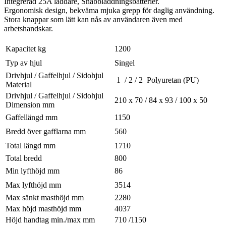
Integrerad 25A laddare, Snabbladdningsbatterier.
Ergonomisk design, bekväma mjuka grepp för daglig användning.
Stora knappar som lätt kan nås av användaren även med
arbetshandskar.
Kapacitet kg
1200
Typ av hjul
Singel
Drivhjul / Gaffelhjul / Sidohjul
1 / 2 / 2 Polyuretan (PU)
Material
Drivhjul / Gaffelhjul / Sidohjul
210 x 70 / 84 x 93 / 100 x 50
Dimension mm
Gaffellängd mm
1150
Bredd över gafflarna mm
560
Total längd mm
1710
Total bredd
800
Min lyfthöjd mm
86
Max lyfthöjd mm
3514
Max sänkt masthöjd mm
2280
Max höjd masthöjd mm
4037
Höjd handtag min./max mm
710 /1150