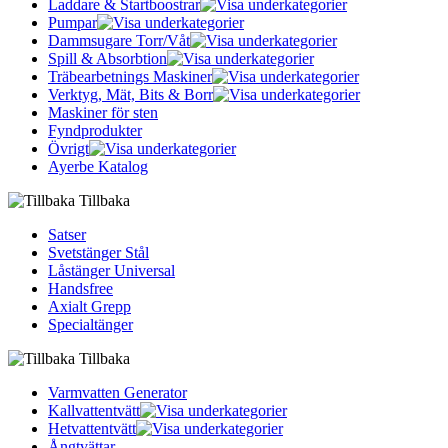
Laddare & Startboostrar
Pumpar
Dammsugare Torr/Våt
Spill & Absorbtion
Träbearbetnings Maskiner
Verktyg, Mät, Bits & Borr
Maskiner för sten
Fyndprodukter
Övrigt
Ayerbe Katalog
Tillbaka
Satser
Svetstänger Stål
Låstänger Universal
Handsfree
Axialt Grepp
Specialtänger
Tillbaka
Varmvatten Generator
Kallvattentvätt
Hetvattentvätt
Ångtvättar