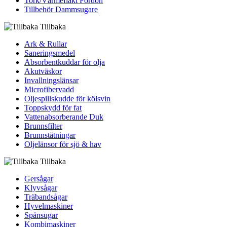
Tork/Värmefläkt Fordon
Tillbehör Dammsugare
Tillbaka
Ark & Rullar
Saneringsmedel
Absorbentkuddar för olja
Akutväskor
Invallningslänsar
Microfibervadd
Oljespillskudde för kölsvin
Toppskydd för fat
Vattenabsorberande Duk
Brunnsfilter
Brunnstätningar
Oljelänsor för sjö & hav
Tillbaka
Gersågar
Klyvsågar
Träbandsågar
Hyvelmaskiner
Spånsugar
Kombimaskiner