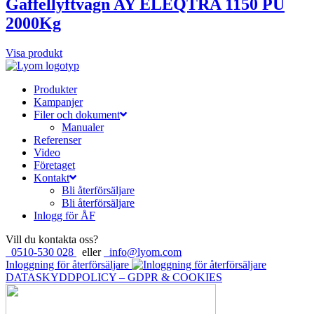
Gaffellyftvagn AY ELEQTRA 1150 PU
2000Kg
Visa produkt
Produkter
Kampanjer
Filer och dokument
Manualer
Referenser
Video
Företaget
Kontakt
Bli återförsäljare
Bli återförsäljare
Inlogg för ÅF
Vill du kontakta oss?
0510-530 028
eller
info@lyom.com
Inloggning för återförsäljare
DATASKYDDPOLICY – GDPR & COOKIES