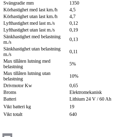
Svängradie mm
1350
Körhastighet med last km./h
4,5
Körhastighet utan last km./h
4,7
Lyfthastighet med last m./s
0,12
Lyfthastighet utan last m./s
0,19
Sänkhastighet med belastning
0,13
m./s
Sänkhastighet utan belastning
0,11
m./s
Max tillåten lutning med
5%
belastning
Max tillåten lutning utan
10%
belastning
Drivmotor Kw
0,65
Broms
Elektromekanisk
Batteri
Lithium 24 V / 60 Ah
Vikt batteri kg
19
Vikt totalt
640