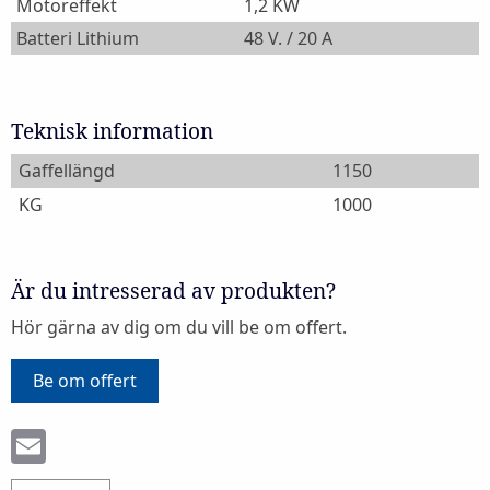
Motoreffekt
1,2 KW
Batteri Lithium
48 V. / 20 A
Teknisk information
Gaffellängd
1150
KG
1000
Är du intresserad av produkten?
Hör gärna av dig om du vill be om offert.
Be om offert
Email