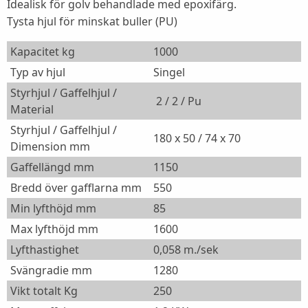
Idealisk för golv behandlade med epoxifärg.
Tysta hjul för minskat buller (PU)
Kapacitet kg
1000
Typ av hjul
Singel
Styrhjul / Gaffelhjul /
2 / 2 / Pu
Material
Styrhjul / Gaffelhjul /
180 x 50 / 74 x 70
Dimension mm
Gaffellängd mm
1150
Bredd över gafflarna mm
550
Min lyfthöjd mm
85
Max lyfthöjd mm
1600
Lyfthastighet
0,058 m./sek
Svängradie mm
1280
Vikt totalt Kg
250