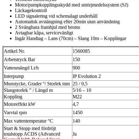
Motor/pumpkopplingsskydd med smörjmedelssystem (SJ)
Läckagekontroll
LED signalering vid schemalagt underhåll
Automatisk avstängning efter 20min utan användning
2 Svängbara framhjul med broms
Avtagbar kåpa, servicevänligt
Ingår Handtag – Lans (70cm) – Slang 10m – Kopplingar
Artikel Nr.
1560085
Arbetstryck Bar
150
Vattenmängd Lt/h
900
Interpump
IP Evolution 2
Munstycke, Grader °/ Storlek mm
25 / 0,5
Slangstorlek ” / Längd m
5/16 – 10
Koppling
M22
Motoreffekt kW
4,7
Varvtal rpm
1450
Max vattentemperatur °C
140
Start & Stopp med fördröjt
totalstopp ACDS (Advanced
Ja