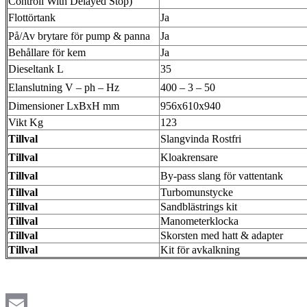
Controll With Delayed Stop)
Flottörtank
Ja
På/Av brytare för pump & panna
Ja
Behållare för kem
Ja
Dieseltank L
35
Elanslutning V – ph – Hz
400 – 3 – 50
Dimensioner LxBxH mm
956x610x940
Vikt Kg
123
Tillval
Slangvinda Rostfri
Tillval
Kloakrensare
Tillval
By-pass slang för vattentank
Tillval
Turbomunstycke
Tillval
Sandblästrings kit
Tillval
Manometerklocka
Tillval
Skorsten med hatt & adapter
Tillval
Kit för avkalkning