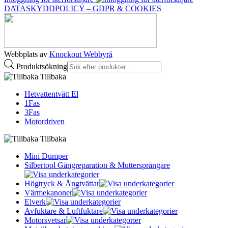
DATASKYDDPOLICY – GDPR & COOKIES
Webbplats av
Knockout Webbyrå
Produktsökning
Tillbaka
Hetvattentvätt El
1Fas
3Fas
Motordriven
Tillbaka
Mini Dumper
Silbertool Gängreparation & Muttersprängare
Högtryck & Ångtvättar
Värmekanoner
Elverk
Avfuktare & Luftfuktare
Motorsvetsar