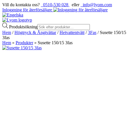
Vill du kontakta oss?
0510-530 028
eller
info@lyom.com
Inloggning för återförsäljare
Produktsökning
Hem
/
Högtryck & Ångtvättar
/
Hetvattentvätt
/
3Fas
/ Susette 150/15
3fas
Hem
»
Produkter
»
Susette 150/15 3fas