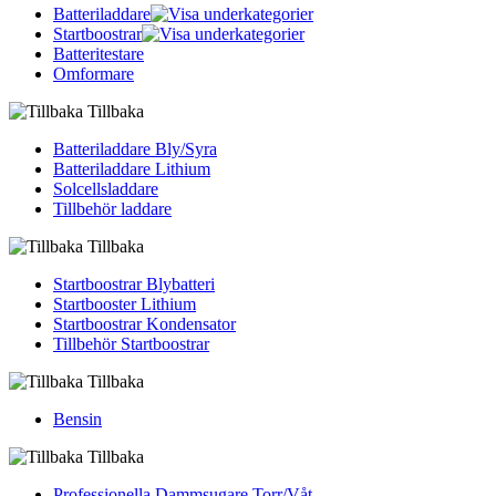
Batteriladdare
Startboostrar
Batteritestare
Omformare
Tillbaka
Batteriladdare Bly/Syra
Batteriladdare Lithium
Solcellsladdare
Tillbehör laddare
Tillbaka
Startboostrar Blybatteri
Startbooster Lithium
Startboostrar Kondensator
Tillbehör Startboostrar
Tillbaka
Bensin
Tillbaka
Professionella Dammsugare Torr/Våt