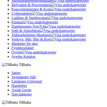
Metallbearbetningsmaskiner
Belysning & Powerstation
Koncentratsprutor & Kem
Lyftprodukter
Laddare & Startboostrar
Pumpar
Dammsugare Torr/Våt
Spill & Absorbtion
Träbearbetnings Maskiner
Verktyg, Mät, Bits & Borr
Maskiner för sten
Fyndprodukter
Övrigt
Ayerbe Katalog
Tillbaka
Satser
Svetstänger Stål
Låstänger Universal
Handsfree
Axialt Grepp
Specialtänger
Tillbaka