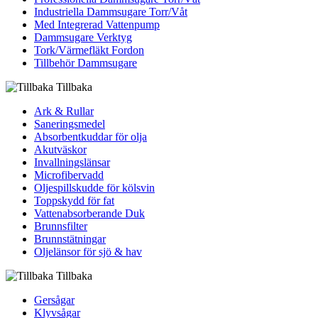
Industriella Dammsugare Torr/Våt
Med Integrerad Vattenpump
Dammsugare Verktyg
Tork/Värmefläkt Fordon
Tillbehör Dammsugare
Tillbaka
Ark & Rullar
Saneringsmedel
Absorbentkuddar för olja
Akutväskor
Invallningslänsar
Microfibervadd
Oljespillskudde för kölsvin
Toppskydd för fat
Vattenabsorberande Duk
Brunnsfilter
Brunnstätningar
Oljelänsor för sjö & hav
Tillbaka
Gersågar
Klyvsågar