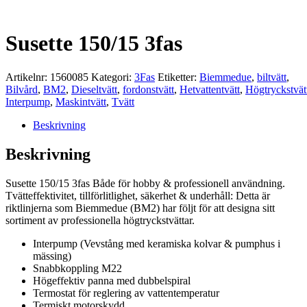
Susette 150/15 3fas
Artikelnr:
1560085
Kategori:
3Fas
Etiketter:
Biemmedue
,
biltvätt
,
Bilvård
,
BM2
,
Dieseltvätt
,
fordonstvätt
,
Hetvattentvätt
,
Högtryckstvät
Interpump
,
Maskintvätt
,
Tvätt
Beskrivning
Beskrivning
Susette 150/15 3fas Både för hobby & professionell användning.
Tvätteffektivitet, tillförlitlighet, säkerhet & underhåll: Detta är
riktlinjerna som Biemmedue (BM2) har följt för att designa sitt
sortiment av professionella högtryckstvättar.
Interpump (Vevstång med keramiska kolvar & pumphus i
mässing)
Snabbkoppling M22
Högeffektiv panna med dubbelspiral
Termostat för reglering av vattentemperatur
Termiskt motorskydd