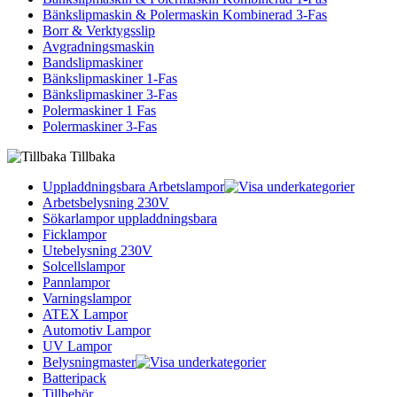
Bänkslipmaskin & Polermaskin Kombinerad 3-Fas
Borr & Verktygsslip
Avgradningsmaskin
Bandslipmaskiner
Bänkslipmaskiner 1-Fas
Bänkslipmaskiner 3-Fas
Polermaskiner 1 Fas
Polermaskiner 3-Fas
Tillbaka
Uppladdningsbara Arbetslampor
Arbetsbelysning 230V
Sökarlampor uppladdningsbara
Ficklampor
Utebelysning 230V
Solcellslampor
Pannlampor
Varningslampor
ATEX Lampor
Automotiv Lampor
UV Lampor
Belysningmaster
Batteripack
Tillbehör