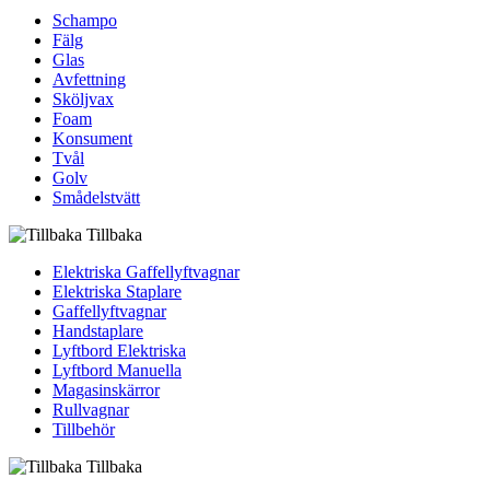
Schampo
Fälg
Glas
Avfettning
Sköljvax
Foam
Konsument
Tvål
Golv
Smådelstvätt
Tillbaka
Elektriska Gaffellyftvagnar
Elektriska Staplare
Gaffellyftvagnar
Handstaplare
Lyftbord Elektriska
Lyftbord Manuella
Magasinskärror
Rullvagnar
Tillbehör
Tillbaka