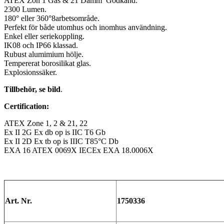
ATEX Zon 1 Gas & 21 Damm Godkänd.
2300 Lumen.
180° eller 360°8arbetsområde.
Perfekt för både utomhus och inomhus användning.
Enkel eller seriekoppling.
IK08 och IP66 klassad.
Rubust alumimium hölje.
Tempererat borosilikat glas.
Explosionssäker.
Tillbehör, se bild
.
Certification:
ATEX Zone 1, 2 & 21, 22
Ex II 2G Ex db op is IIC T6 Gb
Ex II 2D Ex tb op is IIIC T85°C Db
EXA 16 ATEX 0069X IECEx EXA 18.0006X
Art. Nr.
1750336