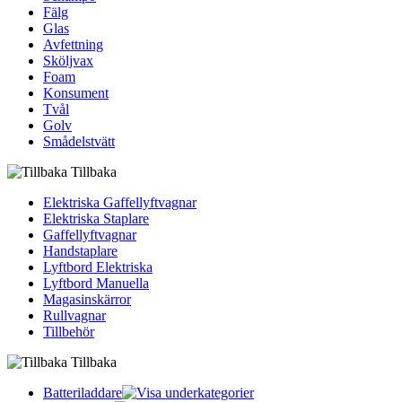
Fälg
Glas
Avfettning
Sköljvax
Foam
Konsument
Tvål
Golv
Smådelstvätt
Tillbaka
Elektriska Gaffellyftvagnar
Elektriska Staplare
Gaffellyftvagnar
Handstaplare
Lyftbord Elektriska
Lyftbord Manuella
Magasinskärror
Rullvagnar
Tillbehör
Tillbaka
Batteriladdare