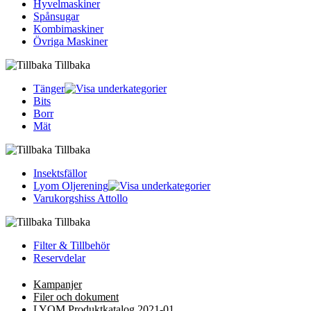
Hyvelmaskiner
Spånsugar
Kombimaskiner
Övriga Maskiner
Tillbaka
Tänger
Bits
Borr
Mät
Tillbaka
Insektsfällor
Lyom Oljerening
Varukorgshiss Attollo
Tillbaka
Filter & Tillbehör
Reservdelar
Kampanjer
Filer och dokument
LYOM Produktkatalog 2021-01