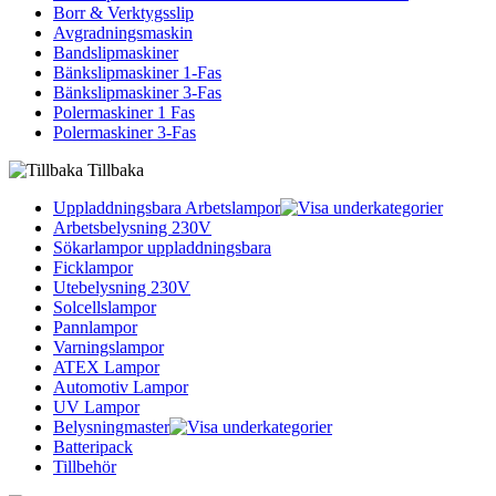
Borr & Verktygsslip
Avgradningsmaskin
Bandslipmaskiner
Bänkslipmaskiner 1-Fas
Bänkslipmaskiner 3-Fas
Polermaskiner 1 Fas
Polermaskiner 3-Fas
Tillbaka
Uppladdningsbara Arbetslampor
Arbetsbelysning 230V
Sökarlampor uppladdningsbara
Ficklampor
Utebelysning 230V
Solcellslampor
Pannlampor
Varningslampor
ATEX Lampor
Automotiv Lampor
UV Lampor
Belysningmaster
Batteripack
Tillbehör