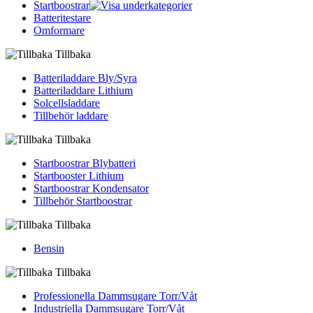
Startboostrar
Batteritestare
Omformare
Tillbaka
Batteriladdare Bly/Syra
Batteriladdare Lithium
Solcellsladdare
Tillbehör laddare
Tillbaka
Startboostrar Blybatteri
Startbooster Lithium
Startboostrar Kondensator
Tillbehör Startboostrar
Tillbaka
Bensin
Tillbaka
Professionella Dammsugare Torr/Våt
Industriella Dammsugare Torr/Våt