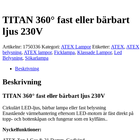
TITAN 360° fast eller bärbart
ljus 230V
Artikelnr:
1750336
Kategori:
ATEX Lampor
Etiketter:
ATEX
,
ATEX
belysning
,
ATEX lampor
,
Ficklampa
,
Klassade Lampor
,
Led
Belysning
,
Sökarlampa
Beskrivning
Beskrivning
TITAN 360° fast eller bärbart ljus 230V
Cirkulärt LED-ljus, bärbar lampa eller fast belysning
Enastående värmehantering eftersom LED-motorn är fäst direkt på
topp- och bottenkåpan och fungerar som en kylfläns..
Nyckelfunktioner: