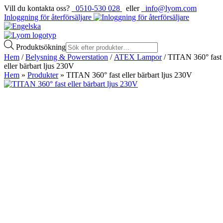
Vill du kontakta oss?
0510-530 028
eller
info@lyom.com
Inloggning för återförsäljare
Produktsökning
Hem
/
Belysning & Powerstation
/
ATEX Lampor
/ TITAN 360° fast
eller bärbart ljus 230V
Hem
»
Produkter
»
TITAN 360° fast eller bärbart ljus 230V