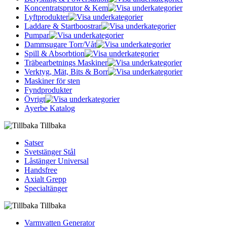
Koncentratsprutor & Kem
Lyftprodukter
Laddare & Startboostrar
Pumpar
Dammsugare Torr/Våt
Spill & Absorbtion
Träbearbetnings Maskiner
Verktyg, Mät, Bits & Borr
Maskiner för sten
Fyndprodukter
Övrigt
Ayerbe Katalog
Tillbaka
Satser
Svetstänger Stål
Låstänger Universal
Handsfree
Axialt Grepp
Specialtänger
Tillbaka
Varmvatten Generator