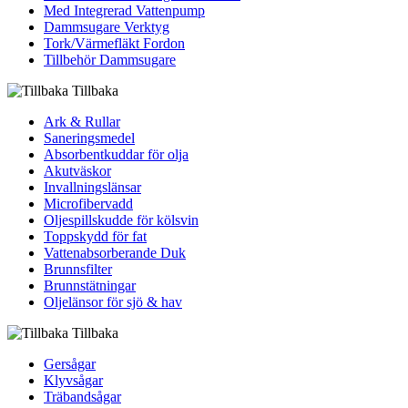
Med Integrerad Vattenpump
Dammsugare Verktyg
Tork/Värmefläkt Fordon
Tillbehör Dammsugare
Tillbaka
Ark & Rullar
Saneringsmedel
Absorbentkuddar för olja
Akutväskor
Invallningslänsar
Microfibervadd
Oljespillskudde för kölsvin
Toppskydd för fat
Vattenabsorberande Duk
Brunnsfilter
Brunnstätningar
Oljelänsor för sjö & hav
Tillbaka
Gersågar
Klyvsågar
Träbandsågar