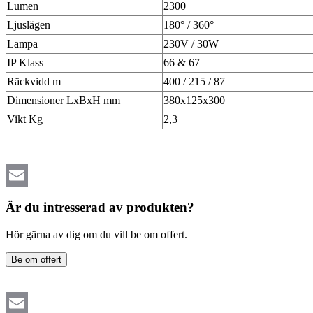
Lumen
2300
Ljuslägen
180° / 360°
Lampa
230V / 30W
IP Klass
66 & 67
Räckvidd m
400 / 215 / 87
Dimensioner LxBxH mm
380x125x300
Vikt Kg
2,3
Email
Är du intresserad av produkten?
Hör gärna av dig om du vill be om offert.
Be om offert