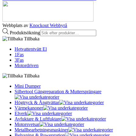
Webbplats av
Knockout Webbyrå
Produktsökning
Tillbaka
Hetvattentvätt El
1Fas
3Fas
Motordriven
Tillbaka
Mini Dumper
Silbertool Gängreparation & Muttersprängare
Högtryck & Ångtvättar
Värmekanoner
Elverk
Avfuktare & Luftfuktare
Motorsvetsar
Metallbearbetningsmaskiner
Belysning & Powerstation