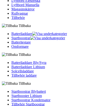
Lyftbord Elektriska
Lyftbord Manuella
Magasinskärror
Rullvagnar
Tillbehör
Tillbaka
Batteriladdare
Startboostrar
Batteritestare
Omformare
Tillbaka
Batteriladdare Bly/Syra
Batteriladdare Lithium
Solcellsladdare
Tillbehör laddare
Tillbaka
Startboostrar Blybatteri
Startbooster Lithium
Startboostrar Kondensator
Tillbehör Startboostrar