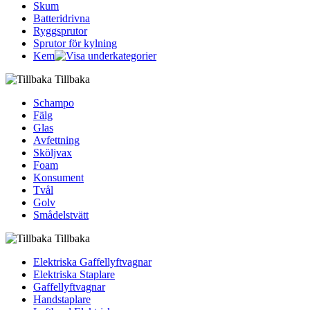
Skum
Batteridrivna
Ryggsprutor
Sprutor för kylning
Kem
Tillbaka
Schampo
Fälg
Glas
Avfettning
Sköljvax
Foam
Konsument
Tvål
Golv
Smådelstvätt
Tillbaka
Elektriska Gaffellyftvagnar
Elektriska Staplare
Gaffellyftvagnar
Handstaplare