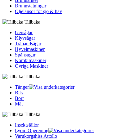
Brunnsfilter
Brunnstätningar
Oljelänsor för sjö & hav
Tillbaka
Gersågar
Klyvsågar
Träbandsågar
Hyvelmaskiner
Spånsugar
Kombimaskiner
Övriga Maskiner
Tillbaka
Tänger
Bits
Borr
Mät
Tillbaka
Insektsfällor
Lyom Oljerening
Varukorgshiss Attollo