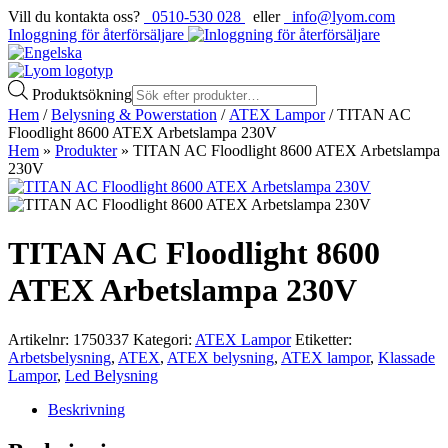
Vill du kontakta oss?
0510-530 028
eller
info@lyom.com
Inloggning för återförsäljare
Produktsökning
Hem
/
Belysning & Powerstation
/
ATEX Lampor
/ TITAN AC
Floodlight 8600 ATEX Arbetslampa 230V
Hem
»
Produkter
»
TITAN AC Floodlight 8600 ATEX Arbetslampa
230V
TITAN AC Floodlight 8600
ATEX Arbetslampa 230V
Artikelnr:
1750337
Kategori:
ATEX Lampor
Etiketter:
Arbetsbelysning
,
ATEX
,
ATEX belysning
,
ATEX lampor
,
Klassade
Lampor
,
Led Belysning
Beskrivning