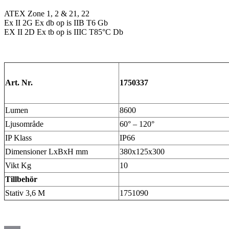
ATEX Zone 1, 2 & 21, 22
Ex II 2G Ex db op is IIB T6 Gb
EX II 2D Ex tb op is IIIC T85°C Db
Art. Nr.
1750337
Lumen
8600
Ljusområde
60° – 120°
IP Klass
IP66
Dimensioner LxBxH mm
380x125x300
Vikt Kg
10
Tillbehör
Stativ 3,6 M
1751090