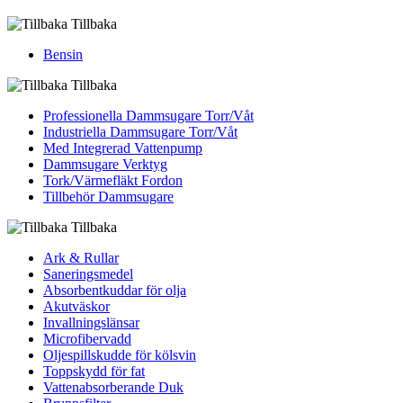
Tillbaka
Bensin
Tillbaka
Professionella Dammsugare Torr/Våt
Industriella Dammsugare Torr/Våt
Med Integrerad Vattenpump
Dammsugare Verktyg
Tork/Värmefläkt Fordon
Tillbehör Dammsugare
Tillbaka
Ark & Rullar
Saneringsmedel
Absorbentkuddar för olja
Akutväskor
Invallningslänsar
Microfibervadd
Oljespillskudde för kölsvin
Toppskydd för fat
Vattenabsorberande Duk