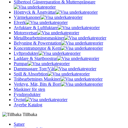
Silbertool Gängreparation & Muttersprängare
Högtryck & Ångtvättar
Värmekanoner
Elverk
Avfuktare & Luftfuktare
Motorsvetsar
Metallbearbetningsmaskiner
Belysning & Powerstation
Koncentratsprutor & Kem
Lyftprodukter
Laddare & Startboostrar
Pumpar
Dammsugare Torr/Våt
Spill & Absorbtion
Träbearbetnings Maskiner
Verktyg, Mät, Bits & Borr
Maskiner för sten
Fyndprodukter
Övrigt
Ayerbe Katalog
Tillbaka
Satser