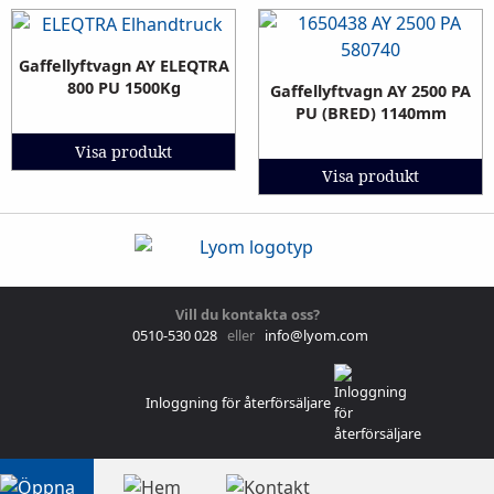
Gaffellyftvagn AY ELEQTRA
800 PU 1500Kg
Gaffellyftvagn AY 2500 PA
PU (BRED) 1140mm
Visa produkt
Visa produkt
Vill du kontakta oss?
0510-530 028
eller
info@lyom.com
Inloggning för återförsäljare
DATASKYDDPOLICY – GDPR & COOKIES