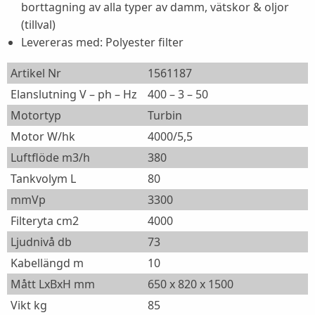
borttagning av alla typer av damm, vätskor & oljor
(tillval)
Levereras med: Polyester filter
Artikel Nr
1561187
Elanslutning V – ph – Hz
400 – 3 – 50
Motortyp
Turbin
Motor W/hk
4000/5,5
Luftflöde m3/h
380
Tankvolym L
80
mmVp
3300
Filteryta cm2
4000
Ljudnivå db
73
Kabellängd m
10
Mått LxBxH mm
650 x 820 x 1500
Vikt kg
85