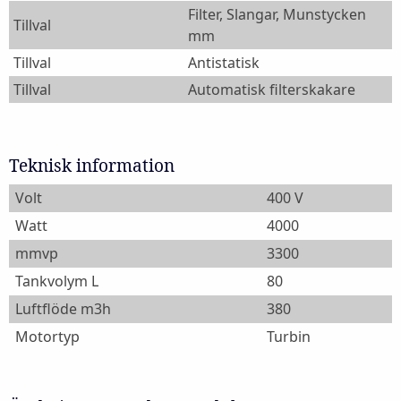
Filter, Slangar, Munstycken
Tillval
mm
Tillval
Antistatisk
Tillval
Automatisk filterskakare
Teknisk information
Volt
400 V
Watt
4000
mmvp
3300
Tankvolym L
80
Luftflöde m3h
380
Motortyp
Turbin