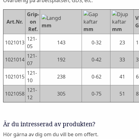
Ovärderlig på arbetsplatsen, GDS, etc.
Grip-
V
Art.Nr.
on
G
mm
Ref.
mm
mm
121-
1021013
143
0-32
23
1
05
121-
1021014
192
0-42
33
3
07
121-
1021015
238
0-62
41
6
10
121-
1021058
305
0-75
51
8
12
Är du intresserad av produkten?
Hör gärna av dig om du vill be om offert.