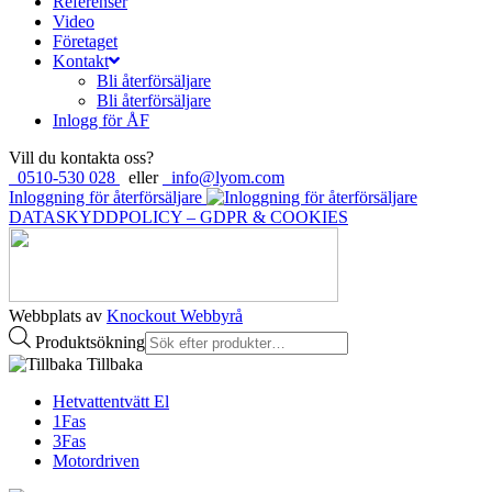
Referenser
Video
Företaget
Kontakt
Bli återförsäljare
Bli återförsäljare
Inlogg för ÅF
Vill du kontakta oss?
0510-530 028
eller
info@lyom.com
Inloggning för återförsäljare
DATASKYDDPOLICY – GDPR & COOKIES
Webbplats av
Knockout Webbyrå
Produktsökning
Tillbaka
Hetvattentvätt El
1Fas
3Fas
Motordriven