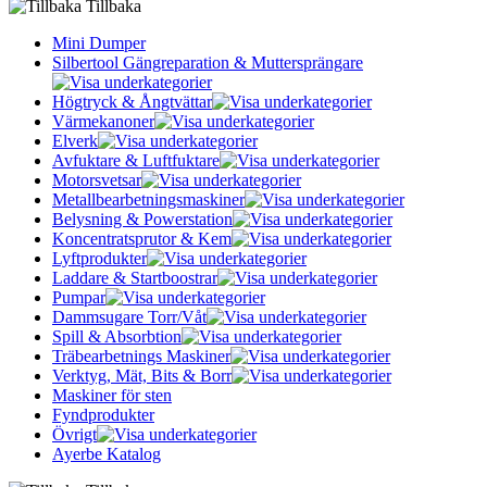
Tillbaka
Mini Dumper
Silbertool Gängreparation & Muttersprängare
Högtryck & Ångtvättar
Värmekanoner
Elverk
Avfuktare & Luftfuktare
Motorsvetsar
Metallbearbetningsmaskiner
Belysning & Powerstation
Koncentratsprutor & Kem
Lyftprodukter
Laddare & Startboostrar
Pumpar
Dammsugare Torr/Våt
Spill & Absorbtion
Träbearbetnings Maskiner
Verktyg, Mät, Bits & Borr
Maskiner för sten
Fyndprodukter
Övrigt
Ayerbe Katalog