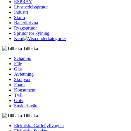
ESPRAY
Livsmedelssprutor
Industri
Skum
Batteridrivna
Ryggsprutor
Sprutor för kylning
Kem
Tillbaka
Schampo
Fälg
Glas
Avfettning
Sköljvax
Foam
Konsument
Tvål
Golv
Smådelstvätt
Tillbaka
Elektriska Gaffellyftvagnar
Elektriska Staplare