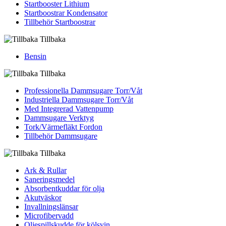
Startbooster Lithium
Startboostrar Kondensator
Tillbehör Startboostrar
Tillbaka
Bensin
Tillbaka
Professionella Dammsugare Torr/Våt
Industriella Dammsugare Torr/Våt
Med Integrerad Vattenpump
Dammsugare Verktyg
Tork/Värmefläkt Fordon
Tillbehör Dammsugare
Tillbaka
Ark & Rullar
Saneringsmedel
Absorbentkuddar för olja
Akutväskor
Invallningslänsar
Microfibervadd
Oljespillskudde för kölsvin