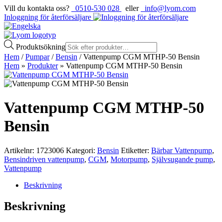
Vill du kontakta oss?
0510-530 028
eller
info@lyom.com
Inloggning för återförsäljare
Produktsökning
Hem
/
Pumpar
/
Bensin
/ Vattenpump CGM MTHP-50 Bensin
Hem
»
Produkter
»
Vattenpump CGM MTHP-50 Bensin
Vattenpump CGM MTHP-50
Bensin
Artikelnr:
1723006
Kategori:
Bensin
Etiketter:
Bärbar Vattenpump
,
Bensindriven vattenpump
,
CGM
,
Motorpump
,
Självsugande pump
,
Vattenpump
Beskrivning
Beskrivning