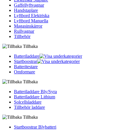
Gaffellyftvagnar
Handstaplare
Lyftbord Elektriska
Lyftbord Manuella
Magasinskärror
Rullvagnar
Tillbehör
Tillbaka
Batteriladdare
Startboostrar
Batteritestare
Omformare
Tillbaka
Batteriladdare Bly/Syra
Batteriladdare Lithium
Solcellsladdare
Tillbehör laddare
Tillbaka
Startboostrar Blybatteri