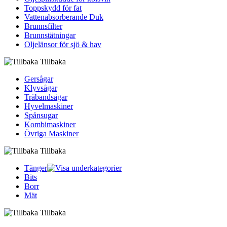
Toppskydd för fat
Vattenabsorberande Duk
Brunnsfilter
Brunnstätningar
Oljelänsor för sjö & hav
Tillbaka
Gersågar
Klyvsågar
Träbandsågar
Hyvelmaskiner
Spånsugar
Kombimaskiner
Övriga Maskiner
Tillbaka
Tänger
Bits
Borr
Mät
Tillbaka