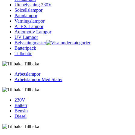
Utebelysning 230V
Solcellslampor
Pannlampor
Varningslampor
ATEX Lampor
Automotiv Lampor
UV Lampor
Belysningmaster
Batteripack
Tillbehör
Tillbaka
Arbetslampor
Arbetslampor Med Stativ
Tillbaka
230V
Batteri
Bensin
Diesel
Tillbaka