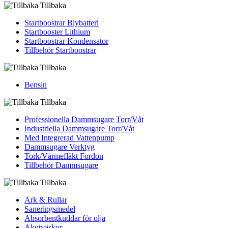
Tillbaka
Startboostrar Blybatteri
Startbooster Lithium
Startboostrar Kondensator
Tillbehör Startboostrar
Tillbaka
Bensin
Tillbaka
Professionella Dammsugare Torr/Våt
Industriella Dammsugare Torr/Våt
Med Integrerad Vattenpump
Dammsugare Verktyg
Tork/Värmefläkt Fordon
Tillbehör Dammsugare
Tillbaka
Ark & Rullar
Saneringsmedel
Absorbentkuddar för olja
Akutväskor