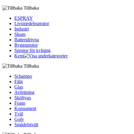
Tillbaka
ESPRAY
Livsmedelssprutor
Industri
Skum
Batteridrivna
Ryggsprutor
Sprutor för kylning
Kem
Tillbaka
Schampo
Fälg
Glas
Avfettning
Sköljvax
Foam
Konsument
Tvål
Golv
Smådelstvätt