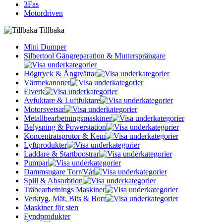
3Fas
Motordriven
Tillbaka
Mini Dumper
Silbertool Gängreparation & Muttersprängare
Högtryck & Ångtvättar
Värmekanoner
Elverk
Avfuktare & Luftfuktare
Motorsvetsar
Metallbearbetningsmaskiner
Belysning & Powerstation
Koncentratsprutor & Kem
Lyftprodukter
Laddare & Startboostrar
Pumpar
Dammsugare Torr/Våt
Spill & Absorbtion
Träbearbetnings Maskiner
Verktyg, Mät, Bits & Borr
Maskiner för sten
Fyndprodukter