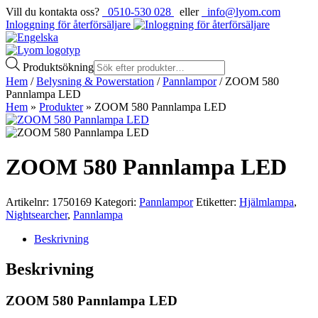
Vill du kontakta oss?
0510-530 028
eller
info@lyom.com
Inloggning för återförsäljare
Produktsökning
Hem
/
Belysning & Powerstation
/
Pannlampor
/ ZOOM 580
Pannlampa LED
Hem
»
Produkter
»
ZOOM 580 Pannlampa LED
ZOOM 580 Pannlampa LED
Artikelnr:
1750169
Kategori:
Pannlampor
Etiketter:
Hjälmlampa
,
Nightsearcher
,
Pannlampa
Beskrivning
Beskrivning
ZOOM 580 Pannlampa LED