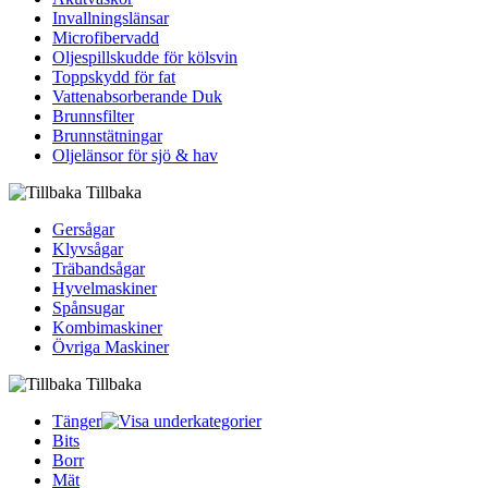
Invallningslänsar
Microfibervadd
Oljespillskudde för kölsvin
Toppskydd för fat
Vattenabsorberande Duk
Brunnsfilter
Brunnstätningar
Oljelänsor för sjö & hav
Tillbaka
Gersågar
Klyvsågar
Träbandsågar
Hyvelmaskiner
Spånsugar
Kombimaskiner
Övriga Maskiner
Tillbaka
Tänger
Bits
Borr
Mät