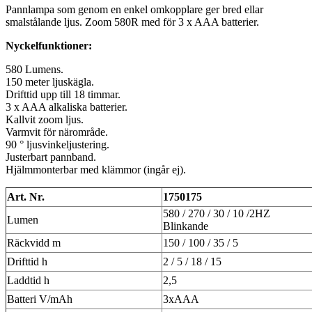
Pannlampa som genom en enkel omkopplare ger bred ellar
smalstålande ljus. Zoom 580R med för 3 x AAA batterier.
Nyckelfunktioner:
580 Lumens.
150 meter ljuskägla.
Drifttid upp till 18 timmar.
3 x AAA alkaliska batterier.
Kallvit zoom ljus.
Varmvit för närområde.
90 ° ljusvinkeljustering.
Justerbart pannband.
Hjälmmonterbar med klämmor (ingår ej).
Art. Nr.
1750175
580 / 270 / 30 / 10 /2HZ
Lumen
Blinkande
Räckvidd m
150 / 100 / 35 / 5
Drifttid h
2 / 5 / 18 / 15
Laddtid h
2,5
Batteri V/mAh
3xAAA