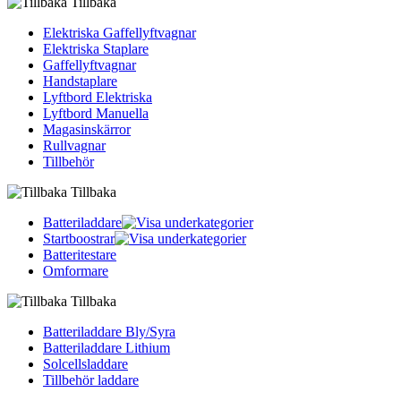
Tillbaka
Elektriska Gaffellyftvagnar
Elektriska Staplare
Gaffellyftvagnar
Handstaplare
Lyftbord Elektriska
Lyftbord Manuella
Magasinskärror
Rullvagnar
Tillbehör
Tillbaka
Batteriladdare
Startboostrar
Batteritestare
Omformare
Tillbaka
Batteriladdare Bly/Syra
Batteriladdare Lithium
Solcellsladdare
Tillbehör laddare