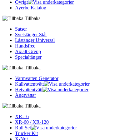
Övrigt
Ayerbe Katalog
Tillbaka
Satser
Svetstänger Stål
Låstänger Universal
Handsfree
Axialt Grepp
Specialtänger
Tillbaka
Varmvatten Generator
Kallvattentvätt
Hetvattentvätt
Ångtvättar
Tillbaka
XR-16
XR-60 / XR-120
Rull Set
Trucker Kit
X-Nut