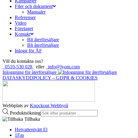
Kampanjer
Filer och dokument
Manualer
Referenser
Video
Företaget
Kontakt
Bli återförsäljare
Bli återförsäljare
Inlogg för ÅF
Vill du kontakta oss?
0510-530 028
eller
info@lyom.com
Inloggning för återförsäljare
DATASKYDDPOLICY – GDPR & COOKIES
Webbplats av
Knockout Webbyrå
Produktsökning
Tillbaka
Hetvattentvätt El
1Fas